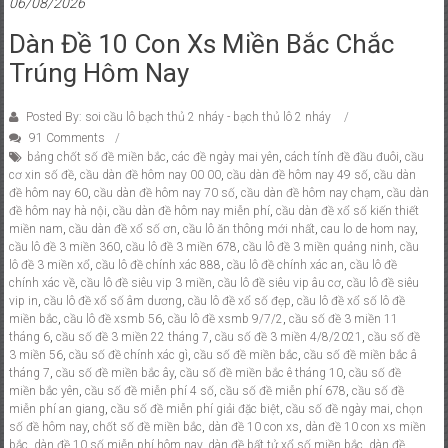
06/08/2026
Dàn Đề 10 Con Xs Miền Bắc Chắc
Trúng Hôm Nay
Posted By: soi cầu lô bạch thủ 2 nháy - bạch thủ lô 2 nháy
91 Comments
bảng chốt số đề miền bắc
,
các đề ngày mai yên
,
cách tính đề đầu đuôi
,
cầu
cơ xin số đề
,
cầu dàn đề hôm nay 00 00
,
cầu dàn đề hôm nay 49 số
,
cầu dàn
đề hôm nay 60
,
cầu dàn đề hôm nay 70 số
,
cầu dàn đề hôm nay chạm
,
cầu dàn
đề hôm nay hà nội
,
cầu dàn đề hôm nay miễn phí
,
cầu dàn đề xổ số kiến thiết
miền nam
,
cầu dàn đề xổ số ơn
,
cầu lô ăn thông mới nhất
,
cau lo de hom nay
,
cầu lô đề 3 miền 360
,
cầu lô đề 3 miền 678
,
cầu lô đề 3 miền quảng ninh
,
cầu
lô đề 3 miền xổ
,
cầu lô đề chính xác 888
,
cầu lô đề chính xác an
,
cầu lô đề
chính xác về
,
cầu lô đề siêu vip 3 miền
,
cầu lô đề siêu vip âu cơ
,
cầu lô đề siêu
vip in
,
cầu lô đề xổ số âm dương
,
cầu lô đề xổ số đẹp
,
cầu lô đề xổ số lô đề
miền bắc
,
cầu lô đề xsmb 56
,
cầu lô đề xsmb 9/7/2
,
cầu số đề 3 miền 11
tháng 6
,
cầu số đề 3 miền 22 tháng 7
,
cầu số đề 3 miền 4/8/2021
,
cầu số đề
3 miền 56
,
cầu số đề chính xác gì
,
cầu số đề miền bắc
,
cầu số đề miền bắc â
tháng 7
,
cầu số đề miền bắc ây
,
cầu số đề miền bắc ê tháng 10
,
cầu số đề
miền bắc yên
,
cầu số đề miễn phí 4 số
,
cầu số đề miễn phí 678
,
cầu số đề
miễn phí an giang
,
cầu số đề miễn phí giải đặc biệt
,
cầu số đề ngày mai
,
chọn
số đề hôm nay
,
chốt số đề miền bắc
,
dàn đề 10 con xs
,
dàn đề 10 con xs miền
bắc
,
dàn đề 10 số miễn phí hôm nay
,
dàn đề bất tử xổ số miền bắc
,
dàn đề