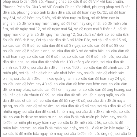
pháp nuôi lô dàn đề 8 số
,
Phương pháp soi cầu 8 số đề VIP MB bao chuẩn
,
Phương Pháp Soi Cầu 8 số VIP Chuẩn Chính Xác Nhất
,
phương pháp soi lô dàn
đề 8 số
,
phương pháp tính lô dàn đề 8 số
,
số đề hôm nay 06/02
,
số đề hôm
nay 5/4
,
số đề hôm nay 9 tây
,
số đề hôm nay im lặng
,
số đề hôm nay in
english
,
số đề hôm nay mien trung
,
số đề hôm nay ông nhất
,
số đề miễn phí
âm
,
số đề ngày mai 12
,
số đề ngày mai 54
,
số đề ngày mai 8 tháng 5
,
số đề
ngày mai không ra
,
số đề ngày mai tháng 12
,
Soi cầu 287 de 8 so
,
soi cầu 8/8
,
Soi cầu 888 de 8 so
,
Soi cầu bắt dàn đề 8 số Miền Bắc
,
soi cầu dàn đề 25 số
,
soi cau dàn đề 8 số
,
soi cầu dàn đề 8 số 3 ngày
,
soi cầu dàn đề 8 số 88 com
,
soi cầu dàn đề 8 số an giang
,
soi cầu dàn đề 8 số de miền bắc
,
soi cầu dàn đề
8 số hôm nay
,
soi cầu dàn đề 8 số mb
,
soi cầu dàn đề 8 số miền bắc
,
soi cầu
dàn đề alpha
,
soi cầu dàn đề chính xác 100 không xác định
,
soi cầu dàn đề
chính xác 100 lô
,
soi cầu dàn đề chính xác 100 tr
,
soi cầu dàn đề chính xác 50
miễn phí
,
soi cầu dàn đề chính xác nhất hôm nay
,
soi cầu dàn đề chính xác
online
,
soi cầu dàn đề chính xác quảng nam
,
soi cầu dàn đề hôm nay 24 giờ
,
soi cầu dàn đề hôm nay 40 số
,
soi cầu dàn đề hôm nay hôm nay
,
soi cầu dàn
đề hôm nay plus
,
soi cầu dàn đề hôm nay xsmb
,
soi cầu dàn đề ông hoàng
,
soi
cầu dàn đề siêu chuẩn 00 99
,
soi cầu dàn đề siêu chuẩn quảng ngãi
,
soi cầu
dàn đề siêu chuẩn số
,
soi cầu dàn đề tối nay 40 số
,
soi cầu dàn đề tối nay an
giang
,
soi cầu dàn đề xổ số âm
,
soi cầu dàn đề xổ số cao
,
soi cầu dàn đề xổ số
nhiều ngày
,
soi cầu dàn đề xsmb tt hôm nay
,
soi cầu dàn đề xsmb việt
,
soi cầu
đề
,
soi cau lo de xo so mien trung
,
soi cầu lô đề mb miễn phí hôm nay
,
soi cầu
lô đề mb miễn phí ngày hôm nay
,
soi cầu lô đề miền bắc 568
,
soi cầu lô đề
miền bắc internet
,
soi cầu lô đề miền bắc ngày
,
soi cầu lô đề miền bắc ngày 12
,
soi cầu lô đề miền bắc ngày hôm nay
,
soi cầu lô đề miền bắc ông nội
,
soi cầu lô