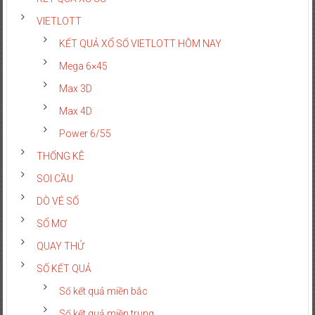
VIETLOTT
KẾT QUẢ XỔ SỐ VIETLOTT HÔM NAY
Mega 6×45
Max 3D
Max 4D
Power 6/55
THỐNG KÊ
SOI CẦU
DÒ VÉ SỐ
SỔ MƠ
QUAY THỬ
SỐ KẾT QUẢ
Số kết quả miền bắc
Số kết quả miền trung