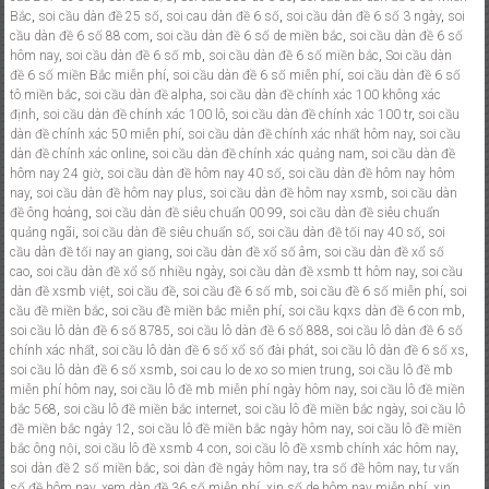
Bắc
,
soi cầu dàn đề 25 số
,
soi cau dàn đề 6 số
,
soi cầu dàn đề 6 số 3 ngày
,
soi
cầu dàn đề 6 số 88 com
,
soi cầu dàn đề 6 số de miền bắc
,
soi cầu dàn đề 6 số
hôm nay
,
soi cầu dàn đề 6 số mb
,
soi cầu dàn đề 6 số miền bắc
,
Soi cầu dàn
đề 6 số miền Bắc miễn phí
,
soi cầu dàn đề 6 số miễn phí
,
soi cầu dàn đề 6 số
tô miền bắc
,
soi cầu dàn đề alpha
,
soi cầu dàn đề chính xác 100 không xác
định
,
soi cầu dàn đề chính xác 100 lô
,
soi cầu dàn đề chính xác 100 tr
,
soi cầu
dàn đề chính xác 50 miễn phí
,
soi cầu dàn đề chính xác nhất hôm nay
,
soi cầu
dàn đề chính xác online
,
soi cầu dàn đề chính xác quảng nam
,
soi cầu dàn đề
hôm nay 24 giờ
,
soi cầu dàn đề hôm nay 40 số
,
soi cầu dàn đề hôm nay hôm
nay
,
soi cầu dàn đề hôm nay plus
,
soi cầu dàn đề hôm nay xsmb
,
soi cầu dàn
đề ông hoàng
,
soi cầu dàn đề siêu chuẩn 00 99
,
soi cầu dàn đề siêu chuẩn
quảng ngãi
,
soi cầu dàn đề siêu chuẩn số
,
soi cầu dàn đề tối nay 40 số
,
soi
cầu dàn đề tối nay an giang
,
soi cầu dàn đề xổ số âm
,
soi cầu dàn đề xổ số
cao
,
soi cầu dàn đề xổ số nhiều ngày
,
soi cầu dàn đề xsmb tt hôm nay
,
soi cầu
dàn đề xsmb việt
,
soi cầu đề
,
soi cầu đề 6 số mb
,
soi cầu đề 6 số miễn phí
,
soi
cầu đề miền bắc
,
soi cầu đề miền bắc miễn phí
,
soi cầu kqxs dàn đề 6 con mb
,
soi cầu lô dàn đề 6 số 8785
,
soi cầu lô dàn đề 6 số 888
,
soi cầu lô dàn đề 6 số
chính xác nhất
,
soi cầu lô dàn đề 6 số xổ số đài phát
,
soi cầu lô dàn đề 6 số xs
,
soi cầu lô dàn đề 6 số xsmb
,
soi cau lo de xo so mien trung
,
soi cầu lô đề mb
miễn phí hôm nay
,
soi cầu lô đề mb miễn phí ngày hôm nay
,
soi cầu lô đề miền
bắc 568
,
soi cầu lô đề miền bắc internet
,
soi cầu lô đề miền bắc ngày
,
soi cầu lô
đề miền bắc ngày 12
,
soi cầu lô đề miền bắc ngày hôm nay
,
soi cầu lô đề miền
bắc ông nội
,
soi cầu lô đề xsmb 4 con
,
soi cầu lô đề xsmb chính xác hôm nay
,
soi dàn đề 2 số miền bắc
,
soi dàn đề ngày hôm nay
,
tra số đề hôm nay
,
tư vấn
số đề hôm nay
,
xem dàn đề 36 số miễn phí
,
xin số de hôm nay miễn phí
,
xin