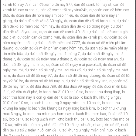
xsmb tối nay 7/7
,
dàn đề xsmb tối nay 8/7
,
dàn đề xsmb tối nay ơt
,
dàn đề
xsmb tối nay ra con gì
,
dàn đề xsmb tối nay vina24h
,
dự đoán dàn đề hôm nay
365
,
dự đoán dàn đề hôm nay âm bao nhiêu
,
dự đoán dàn đề hôm nay an
giang
,
dự đoán dàn đề xổ số 30 ngày
,
dự đoán dàn đề xổ số bạch kim
,
dự đoán
dàn đề xổ số miền bắc hôm nay
,
dự đoán dàn đề xổ số trong ngày
,
dự đoán
dàn đề xổ số youtube
,
dự đoán dàn đề xsmb 40 số
,
dự đoán dàn đề xsmb giải
đặc biệt
,
dự đoán dàn đề xsmb iwin
,
dự đoán dàn đề xsmb p1
,
dự đoán số đề
hôm nay êm nhất
,
dự đoán số đề miễn phí 7777
,
dự đoán số đề miễn phí âm
dương
,
dự đoán số đề miễn phí an giang hôm nay
,
dự đoán số đề miễn phí uy
tín miền bắc
,
dự đoán số đề ngày mai 4 tháng 7
,
dự đoán số đề ngày mai 5
tháng 7
,
dự đoán số đề ngày mai 9 tháng 2
,
dự đoán số đề ngày mai ăn
,
dự
đoán số đề ngày mai indo
,
dự đoán số đề ngày mai powerball
,
dự đoán số đề
ngày mai rồi
,
dự đoán số đề ngày mai soi cầu xổ
,
dự đoán số đề ngày mai việt
nam
,
dự đoán số đề tối nay 97
,
dự đoán số đề tối nay dương
,
dự đoán số đề tối
nay e2 80 8c
,
dự đoán số đề tối nay ib
,
dự đoán số đề tối nay iran
,
dự đoán số
đề tối nay remix
,
đề đầu đuôi 789
,
đề đầu đuôi 99 ngày
,
đề đầu đuôi miền bắc
là gì
,
đề đầu đuôi phố
,
lo bach thu 31010 de 10 so
,
lo bach thu dong thap
,
lo
bach thu hom nay la con gi dàn đề 10 số là sao
,
lo bach thu khung 3 ngay
31010 de 10 so
,
lo bach thu khung 3 ngay mien phi 10 so de
,
lo bach thu
khung ba ngay
,
lo bach thu khung ba ngay rong bach kim
,
lo bach thu khung
max 3 ngay
,
lo bach thu mb ngay hom nay
,
lo bach thu mien bac
,
lô dàn đề 10
số
,
loto de 10 so Rồng Bạch Kim
,
lotto bach thu de 10 so
,
lotto bach thu mb de
10 so
,
miền bắc hôm nay chốt đàn đề 10 số cực chuẩn
,
nhang xin số đề
,
nuôi
dàn đề 10 số 2 ngày
,
nuôi dàn đề 10 số khung 3 ngày miễn phí
,
nuoi lo bach
thu 2 ngay lo bach thu mb
,
nuoi lo bach thu 5 ngay
,
nuoi lo bach thu.com
,
nuôi