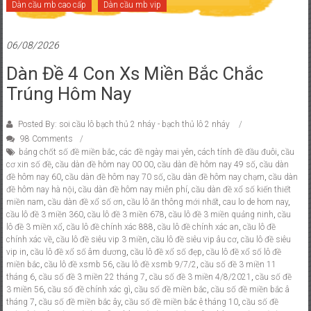
Dàn cầu mb cao cấp
Dàn cầu mb vip
06/08/2026
Dàn Đề 4 Con Xs Miền Bắc Chắc
Trúng Hôm Nay
Posted By: soi cầu lô bạch thủ 2 nháy - bạch thủ lô 2 nháy
98 Comments
bảng chốt số đề miền bắc
,
các đề ngày mai yên
,
cách tính đề đầu đuôi
,
cầu
cơ xin số đề
,
cầu dàn đề hôm nay 00 00
,
cầu dàn đề hôm nay 49 số
,
cầu dàn
đề hôm nay 60
,
cầu dàn đề hôm nay 70 số
,
cầu dàn đề hôm nay chạm
,
cầu dàn
đề hôm nay hà nội
,
cầu dàn đề hôm nay miễn phí
,
cầu dàn đề xổ số kiến thiết
miền nam
,
cầu dàn đề xổ số ơn
,
cầu lô ăn thông mới nhất
,
cau lo de hom nay
,
cầu lô đề 3 miền 360
,
cầu lô đề 3 miền 678
,
cầu lô đề 3 miền quảng ninh
,
cầu
lô đề 3 miền xổ
,
cầu lô đề chính xác 888
,
cầu lô đề chính xác an
,
cầu lô đề
chính xác về
,
cầu lô đề siêu vip 3 miền
,
cầu lô đề siêu vip âu cơ
,
cầu lô đề siêu
vip in
,
cầu lô đề xổ số âm dương
,
cầu lô đề xổ số đẹp
,
cầu lô đề xổ số lô đề
miền bắc
,
cầu lô đề xsmb 56
,
cầu lô đề xsmb 9/7/2
,
cầu số đề 3 miền 11
tháng 6
,
cầu số đề 3 miền 22 tháng 7
,
cầu số đề 3 miền 4/8/2021
,
cầu số đề
3 miền 56
,
cầu số đề chính xác gì
,
cầu số đề miền bắc
,
cầu số đề miền bắc â
tháng 7
,
cầu số đề miền bắc ây
,
cầu số đề miền bắc ê tháng 10
,
cầu số đề