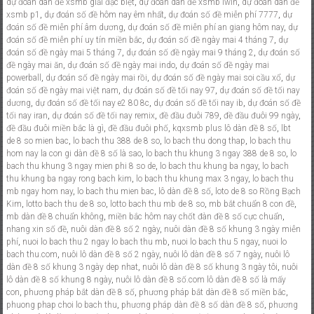
dự đoán dàn đề xsmb giải đặc biệt
,
dự đoán dàn đề xsmb iwin
,
dự đoán dàn đề
xsmb p1
,
dự đoán số đề hôm nay êm nhất
,
dự đoán số đề miễn phí 7777
,
dự
đoán số đề miễn phí âm dương
,
dự đoán số đề miễn phí an giang hôm nay
,
dự
đoán số đề miễn phí uy tín miền bắc
,
dự đoán số đề ngày mai 4 tháng 7
,
dự
đoán số đề ngày mai 5 tháng 7
,
dự đoán số đề ngày mai 9 tháng 2
,
dự đoán số
đề ngày mai ăn
,
dự đoán số đề ngày mai indo
,
dự đoán số đề ngày mai
powerball
,
dự đoán số đề ngày mai rồi
,
dự đoán số đề ngày mai soi cầu xổ
,
dự
đoán số đề ngày mai việt nam
,
dự đoán số đề tối nay 97
,
dự đoán số đề tối nay
dương
,
dự đoán số đề tối nay e2 80 8c
,
dự đoán số đề tối nay ib
,
dự đoán số đề
tối nay iran
,
dự đoán số đề tối nay remix
,
đề đầu đuôi 789
,
đề đầu đuôi 99 ngày
,
đề đầu đuôi miền bắc là gì
,
đề đầu đuôi phố
,
kqxsmb plus lô dàn đề 8 số
,
lbt
de 8 so mien bac
,
lo bach thu 388 de 8 so
,
lo bach thu dong thap
,
lo bach thu
hom nay la con gi dàn đề 8 số là sao
,
lo bach thu khung 3 ngay 388 de 8 so
,
lo
bach thu khung 3 ngay mien phi 8 so de
,
lo bach thu khung ba ngay
,
lo bach
thu khung ba ngay rong bach kim
,
lo bach thu khung max 3 ngay
,
lo bach thu
mb ngay hom nay
,
lo bach thu mien bac
,
lô dàn đề 8 số
,
loto de 8 so Rồng Bạch
Kim
,
lotto bach thu de 8 so
,
lotto bach thu mb de 8 so
,
mb bắt chuẩn 8 con đề
,
mb dàn đề 8 chuẩn không
,
miền bắc hôm nay chốt đàn đề 8 số cực chuẩn
,
nhang xin số đề
,
nuôi dàn đề 8 số 2 ngày
,
nuôi dàn đề 8 số khung 3 ngày miễn
phí
,
nuoi lo bach thu 2 ngay lo bach thu mb
,
nuoi lo bach thu 5 ngay
,
nuoi lo
bach thu.com
,
nuôi lô dàn đề 8 số 2 ngày
,
nuôi lô dàn đề 8 số 7 ngày
,
nuôi lô
dàn đề 8 số khung 3 ngày dep nhat
,
nuôi lô dàn đề 8 số khung 3 ngày tôi
,
nuôi
lô dàn đề 8 số khung 8 ngày
,
nuôi lô dàn đề 8 số.com lô dàn đề 8 số là mấy
con
,
phương pháp bắt dàn đề 8 số
,
phương pháp bắt dàn đề 8 số miền bắc
,
phuong phap choi lo bach thu
,
phương pháp dàn đề 8 số dàn đề 8 số
,
phương