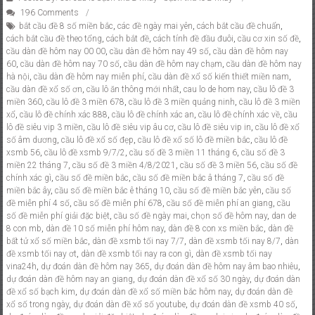
196 Comments
bắt cầu đề 8 số miền bắc
,
các đề ngày mai yên
,
cách bắt cầu đề chuẩn
,
cách bắt cầu đề theo tổng
,
cách bắt đề
,
cách tính đề đầu đuôi
,
cầu cơ xin số đề
,
cầu dàn đề hôm nay 00 00
,
cầu dàn đề hôm nay 49 số
,
cầu dàn đề hôm nay
60
,
cầu dàn đề hôm nay 70 số
,
cầu dàn đề hôm nay chạm
,
cầu dàn đề hôm nay
hà nội
,
cầu dàn đề hôm nay miễn phí
,
cầu dàn đề xổ số kiến thiết miền nam
,
cầu dàn đề xổ số ơn
,
cầu lô ăn thông mới nhất
,
cau lo de hom nay
,
cầu lô đề 3
miền 360
,
cầu lô đề 3 miền 678
,
cầu lô đề 3 miền quảng ninh
,
cầu lô đề 3 miền
xổ
,
cầu lô đề chính xác 888
,
cầu lô đề chính xác an
,
cầu lô đề chính xác về
,
cầu
lô đề siêu vip 3 miền
,
cầu lô đề siêu vip âu cơ
,
cầu lô đề siêu vip in
,
cầu lô đề xổ
số âm dương
,
cầu lô đề xổ số đẹp
,
cầu lô đề xổ số lô đề miền bắc
,
cầu lô đề
xsmb 56
,
cầu lô đề xsmb 9/7/2
,
cầu số đề 3 miền 11 tháng 6
,
cầu số đề 3
miền 22 tháng 7
,
cầu số đề 3 miền 4/8/2021
,
cầu số đề 3 miền 56
,
cầu số đề
chính xác gì
,
cầu số đề miền bắc
,
cầu số đề miền bắc â tháng 7
,
cầu số đề
miền bắc ây
,
cầu số đề miền bắc ê tháng 10
,
cầu số đề miền bắc yên
,
cầu số
đề miễn phí 4 số
,
cầu số đề miễn phí 678
,
cầu số đề miễn phí an giang
,
cầu
số đề miễn phí giải đặc biệt
,
cầu số đề ngày mai
,
chọn số đề hôm nay
,
dan de
8 con mb
,
dàn đề 10 số miễn phí hôm nay
,
dàn đề 8 con xs miền bắc
,
dàn đề
bất tử xổ số miền bắc
,
dàn đề xsmb tối nay 7/7
,
dàn đề xsmb tối nay 8/7
,
dàn
đề xsmb tối nay ơt
,
dàn đề xsmb tối nay ra con gì
,
dàn đề xsmb tối nay
vina24h
,
dự đoán dàn đề hôm nay 365
,
dự đoán dàn đề hôm nay âm bao nhiêu
,
dự đoán dàn đề hôm nay an giang
,
dự đoán dàn đề xổ số 30 ngày
,
dự đoán dàn
đề xổ số bạch kim
,
dự đoán dàn đề xổ số miền bắc hôm nay
,
dự đoán dàn đề
xổ số trong ngày
,
dự đoán dàn đề xổ số youtube
,
dự đoán dàn đề xsmb 40 số
,