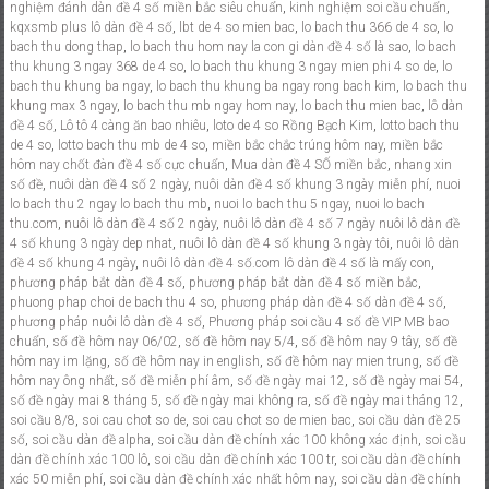
nghiệm đánh dàn đề 4 số miền bắc siêu chuẩn
,
kinh nghiệm soi cầu chuẩn
,
kqxsmb plus lô dàn đề 4 số
,
lbt de 4 so mien bac
,
lo bach thu 366 de 4 so
,
lo
bach thu dong thap
,
lo bach thu hom nay la con gi dàn đề 4 số là sao
,
lo bach
thu khung 3 ngay 368 de 4 so
,
lo bach thu khung 3 ngay mien phi 4 so de
,
lo
bach thu khung ba ngay
,
lo bach thu khung ba ngay rong bach kim
,
lo bach thu
khung max 3 ngay
,
lo bach thu mb ngay hom nay
,
lo bach thu mien bac
,
lô dàn
đề 4 số
,
Lô tô 4 càng ăn bao nhiêu
,
loto de 4 so Rồng Bạch Kim
,
lotto bach thu
de 4 so
,
lotto bach thu mb de 4 so
,
miền bắc chắc trúng hôm nay
,
miền bắc
hôm nay chốt đàn đề 4 số cực chuẩn
,
Mua dàn đề 4 SỐ miền bắc
,
nhang xin
số đề
,
nuôi dàn đề 4 số 2 ngày
,
nuôi dàn đề 4 số khung 3 ngày miễn phí
,
nuoi
lo bach thu 2 ngay lo bach thu mb
,
nuoi lo bach thu 5 ngay
,
nuoi lo bach
thu.com
,
nuôi lô dàn đề 4 số 2 ngày
,
nuôi lô dàn đề 4 số 7 ngày nuôi lô dàn đề
4 số khung 3 ngày dep nhat
,
nuôi lô dàn đề 4 số khung 3 ngày tôi
,
nuôi lô dàn
đề 4 số khung 4 ngày
,
nuôi lô dàn đề 4 số.com lô dàn đề 4 số là mấy con
,
phương pháp bắt dàn đề 4 số
,
phương pháp bắt dàn đề 4 số miền bắc
,
phuong phap choi de bach thu 4 so
,
phương pháp dàn đề 4 số dàn đề 4 số
,
phương pháp nuôi lô dàn đề 4 số
,
Phương pháp soi cầu 4 số đề VIP MB bao
chuẩn
,
số đề hôm nay 06/02
,
số đề hôm nay 5/4
,
số đề hôm nay 9 tây
,
số đề
hôm nay im lặng
,
số đề hôm nay in english
,
số đề hôm nay mien trung
,
số đề
hôm nay ông nhất
,
số đề miễn phí âm
,
số đề ngày mai 12
,
số đề ngày mai 54
,
số đề ngày mai 8 tháng 5
,
số đề ngày mai không ra
,
số đề ngày mai tháng 12
,
soi cầu 8/8
,
soi cau chot so de
,
soi cau chot so de mien bac
,
soi cầu dàn đề 25
số
,
soi cầu dàn đề alpha
,
soi cầu dàn đề chính xác 100 không xác định
,
soi cầu
dàn đề chính xác 100 lô
,
soi cầu dàn đề chính xác 100 tr
,
soi cầu dàn đề chính
xác 50 miễn phí
,
soi cầu dàn đề chính xác nhất hôm nay
,
soi cầu dàn đề chính