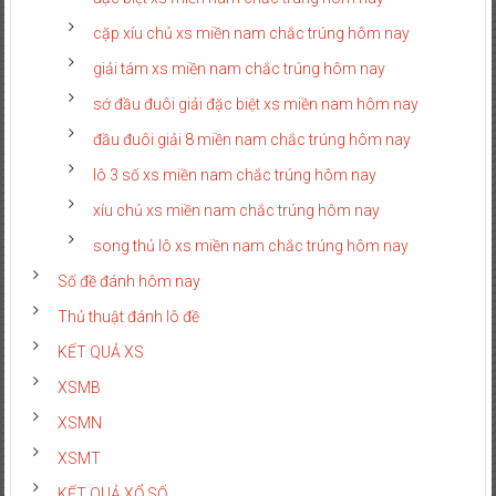
cặp xíu chủ xs miền nam chắc trúng hôm nay
giải tám xs miền nam chắc trúng hôm nay
sớ đầu đuôi giải đặc biệt xs miền nam hôm nay
đầu đuôi giải 8 miền nam chắc trúng hôm nay
lô 3 số xs miền nam chắc trúng hôm nay
xíu chủ xs miền nam chắc trúng hôm nay
song thủ lô xs miền nam chắc trúng hôm nay
Số đề đánh hôm nay
Thủ thuật đánh lô đề
KẾT QUẢ XS
XSMB
XSMN
XSMT
KẾT QUẢ XỔ SỐ