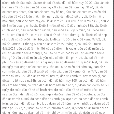
cách tính đề đầu đuôi
,
cầu cơ xin số đề
,
cầu dàn đề hôm nay 00 00
,
cầu dàn đề
hôm nay 49 số
,
cầu dàn đề hôm nay 60
,
cầu dàn đề hôm nay 70 số
,
cầu dàn
đề hôm nay chạm
,
cầu dàn đề hôm nay hà nội
,
cầu dàn đề hôm nay miễn phí
,
cầu dàn đề xổ số kiến thiết miền nam
,
cầu dàn đề xổ số ơn
,
cầu lô ăn thông
mới nhất
,
cau lo de hom nay
,
cầu lô đề 3 miền 360
,
cầu lô đề 3 miền 678
,
cầu lô
đề 3 miền quảng ninh
,
cầu lô đề 3 miền xổ
,
cầu lô đề chính xác 888
,
cầu lô đề
chính xác an
,
cầu lô đề chính xác về
,
cầu lô đề siêu vip 3 miền
,
cầu lô đề siêu
vip âu cơ
,
cầu lô đề siêu vip in
,
cầu lô đề xổ số âm dương
,
cầu lô đề xổ số đẹp
,
cầu lô đề xổ số lô đề miền bắc
,
cầu lô đề xsmb 56
,
cầu lô đề xsmb 9/7/2
,
cầu
số đề 3 miền 11 tháng 6
,
cầu số đề 3 miền 22 tháng 7
,
cầu số đề 3 miền
4/8/2021
,
cầu số đề 3 miền 56
,
cầu số đề chính xác gì
,
cầu số đề miền bắc
,
cầu số đề miền bắc â tháng 7
,
cầu số đề miền bắc ây
,
cầu số đề miền bắc ê
tháng 10
,
cầu số đề miền bắc yên
,
cầu số đề miễn phí 4 số
,
cầu số đề miễn
phí 678
,
cầu số đề miễn phí an giang
,
cầu số đề miễn phí giải đặc biệt
,
cầu số
đề ngày mai
,
chọn số đề hôm nay
,
dàn đề 10 số miễn phí hôm nay
,
dàn đề 6
con miền bắc
,
dàn đề bất tử xổ số miền bắc
,
dàn đề xsmb tối nay 7/7
,
dàn đề
xsmb tối nay 8/7
,
dàn đề xsmb tối nay ơt
,
dàn đề xsmb tối nay ra con gì
,
dàn
đề xsmb tối nay vina24h
,
dự đoán dàn đề hôm nay 365
,
dự đoán dàn đề hôm
nay âm bao nhiêu
,
dự đoán dàn đề hôm nay an giang
,
dự đoán dàn đề xổ số 30
ngày
,
dự đoán dàn đề xổ số bạch kim
,
dự đoán dàn đề xổ số miền bắc hôm
nay
,
dự đoán dàn đề xổ số trong ngày
,
dự đoán dàn đề xổ số youtube
,
dự đoán
dàn đề xsmb 40 số
,
dự đoán dàn đề xsmb giải đặc biệt
,
dự đoán dàn đề xsmb
iwin
,
dự đoán dàn đề xsmb p1
,
dự đoán số đề hôm nay êm nhất
,
dự đoán số đề
miễn phí 7777
,
dự đoán số đề miễn phí âm dương
,
dự đoán số đề miễn phí an
giang hôm nay
,
dự đoán số đề miễn phí uy tín miền bắc
,
dự đoán số đề ngày