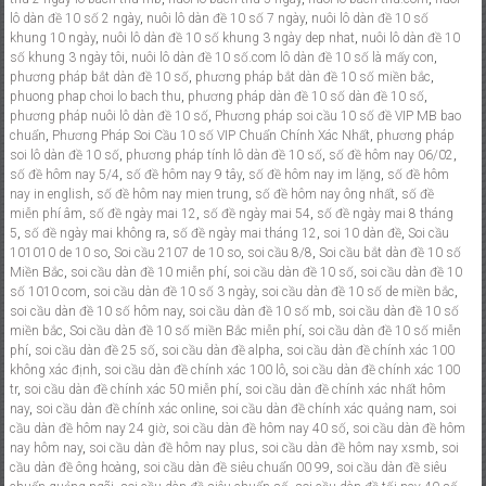
lô dàn đề 10 số 2 ngày
,
nuôi lô dàn đề 10 số 7 ngày
,
nuôi lô dàn đề 10 số
khung 10 ngày
,
nuôi lô dàn đề 10 số khung 3 ngày dep nhat
,
nuôi lô dàn đề 10
số khung 3 ngày tôi
,
nuôi lô dàn đề 10 số.com lô dàn đề 10 số là mấy con
,
phương pháp bắt dàn đề 10 số
,
phương pháp bắt dàn đề 10 số miền bắc
,
phuong phap choi lo bach thu
,
phương pháp dàn đề 10 số dàn đề 10 số
,
phương pháp nuôi lô dàn đề 10 số
,
Phương pháp soi cầu 10 số đề VIP MB bao
chuẩn
,
Phương Pháp Soi Cầu 10 số VIP Chuẩn Chính Xác Nhất
,
phương pháp
soi lô dàn đề 10 số
,
phương pháp tính lô dàn đề 10 số
,
số đề hôm nay 06/02
,
số đề hôm nay 5/4
,
số đề hôm nay 9 tây
,
số đề hôm nay im lặng
,
số đề hôm
nay in english
,
số đề hôm nay mien trung
,
số đề hôm nay ông nhất
,
số đề
miễn phí âm
,
số đề ngày mai 12
,
số đề ngày mai 54
,
số đề ngày mai 8 tháng
5
,
số đề ngày mai không ra
,
số đề ngày mai tháng 12
,
soi 10 dàn đề
,
Soi cầu
101010 de 10 so
,
Soi cầu 2107 de 10 so
,
soi cầu 8/8
,
Soi cầu bắt dàn đề 10 số
Miền Bắc
,
soi cầu dàn đề 10 miễn phí
,
soi cầu dàn đề 10 số
,
soi cầu dàn đề 10
số 1010 com
,
soi cầu dàn đề 10 số 3 ngày
,
soi cầu dàn đề 10 số de miền bắc
,
soi cầu dàn đề 10 số hôm nay
,
soi cầu dàn đề 10 số mb
,
soi cầu dàn đề 10 số
miền bắc
,
Soi cầu dàn đề 10 số miền Bắc miễn phí
,
soi cầu dàn đề 10 số miễn
phí
,
soi cầu dàn đề 25 số
,
soi cầu dàn đề alpha
,
soi cầu dàn đề chính xác 100
không xác định
,
soi cầu dàn đề chính xác 100 lô
,
soi cầu dàn đề chính xác 100
tr
,
soi cầu dàn đề chính xác 50 miễn phí
,
soi cầu dàn đề chính xác nhất hôm
nay
,
soi cầu dàn đề chính xác online
,
soi cầu dàn đề chính xác quảng nam
,
soi
cầu dàn đề hôm nay 24 giờ
,
soi cầu dàn đề hôm nay 40 số
,
soi cầu dàn đề hôm
nay hôm nay
,
soi cầu dàn đề hôm nay plus
,
soi cầu dàn đề hôm nay xsmb
,
soi
cầu dàn đề ông hoàng
,
soi cầu dàn đề siêu chuẩn 00 99
,
soi cầu dàn đề siêu