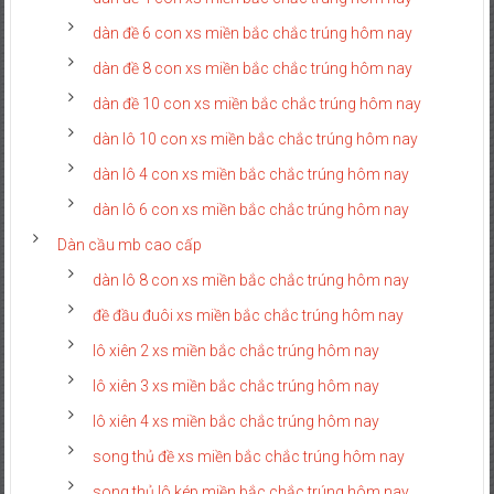
dàn đề 6 con xs miền bắc chắc trúng hôm nay
dàn đề 8 con xs miền bắc chắc trúng hôm nay
dàn đề 10 con xs miền bắc chắc trúng hôm nay
dàn lô 10 con xs miền bắc chắc trúng hôm nay
dàn lô 4 con xs miền bắc chắc trúng hôm nay
dàn lô 6 con xs miền bắc chắc trúng hôm nay
Dàn cầu mb cao cấp
dàn lô 8 con xs miền bắc chắc trúng hôm nay
đề đầu đuôi xs miền bắc chắc trúng hôm nay
lô xiên 2 xs miền bắc chắc trúng hôm nay
lô xiên 3 xs miền bắc chắc trúng hôm nay
lô xiên 4 xs miền bắc chắc trúng hôm nay
song thủ đề xs miền bắc chắc trúng hôm nay
song thủ lô kép miền bắc chắc trúng hôm nay