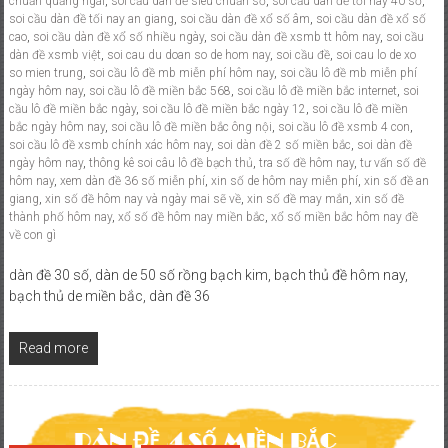
chuẩn quảng ngãi
,
soi cầu dàn đề siêu chuẩn số
,
soi cầu dàn đề tối nay 40 số
,
soi cầu dàn đề tối nay an giang
,
soi cầu dàn đề xổ số âm
,
soi cầu dàn đề xổ số
cao
,
soi cầu dàn đề xổ số nhiều ngày
,
soi cầu dàn đề xsmb tt hôm nay
,
soi cầu
dàn đề xsmb việt
,
soi cau du doan so de hom nay
,
soi cầu đề
,
soi cau lo de xo
so mien trung
,
soi cầu lô đề mb miễn phí hôm nay
,
soi cầu lô đề mb miễn phí
ngày hôm nay
,
soi cầu lô đề miền bắc 568
,
soi cầu lô đề miền bắc internet
,
soi
cầu lô đề miền bắc ngày
,
soi cầu lô đề miền bắc ngày 12
,
soi cầu lô đề miền
bắc ngày hôm nay
,
soi cầu lô đề miền bắc ông nội
,
soi cầu lô đề xsmb 4 con
,
soi cầu lô đề xsmb chính xác hôm nay
,
soi dàn đề 2 số miền bắc
,
soi dàn đề
ngày hôm nay
,
thông kê soi câu lô đề bạch thủ
,
tra số đề hôm nay
,
tư vấn số đề
hôm nay
,
xem dàn đề 36 số miễn phí
,
xin số de hôm nay miễn phí
,
xin số đề an
giang
,
xin số đề hôm nay và ngày mai sẽ về
,
xin số đề may mắn
,
xin số đề
thành phố hôm nay
,
xổ số đề hôm nay miền bắc
,
xổ số miền bắc hôm nay đề
về con gì
dàn đề 30 số, dàn de 50 số rồng bạch kim, bạch thủ đề hôm nay,
bạch thủ de miền bắc, dàn đề 36
Read more