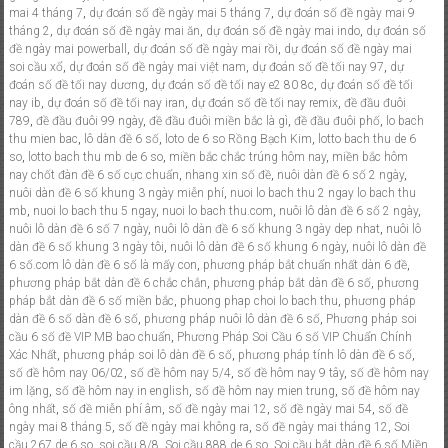
mai 4 tháng 7
,
dự đoán số đề ngày mai 5 tháng 7
,
dự đoán số đề ngày mai 9
tháng 2
,
dự đoán số đề ngày mai ăn
,
dự đoán số đề ngày mai indo
,
dự đoán số
đề ngày mai powerball
,
dự đoán số đề ngày mai rồi
,
dự đoán số đề ngày mai
soi cầu xổ
,
dự đoán số đề ngày mai việt nam
,
dự đoán số đề tối nay 97
,
dự
đoán số đề tối nay dương
,
dự đoán số đề tối nay e2 80 8c
,
dự đoán số đề tối
nay ib
,
dự đoán số đề tối nay iran
,
dự đoán số đề tối nay remix
,
đề đầu đuôi
789
,
đề đầu đuôi 99 ngày
,
đề đầu đuôi miền bắc là gì
,
đề đầu đuôi phố
,
lo bach
thu mien bac
,
lô dàn đề 6 số
,
loto de 6 so Rồng Bạch Kim
,
lotto bach thu de 6
so
,
lotto bach thu mb de 6 so
,
miền bắc chắc trúng hôm nay
,
miền bắc hôm
nay chốt đàn đề 6 số cực chuẩn
,
nhang xin số đề
,
nuôi dàn đề 6 số 2 ngày
,
nuôi dàn đề 6 số khung 3 ngày miễn phí
,
nuoi lo bach thu 2 ngay lo bach thu
mb
,
nuoi lo bach thu 5 ngay
,
nuoi lo bach thu.com
,
nuôi lô dàn đề 6 số 2 ngày
,
nuôi lô dàn đề 6 số 7 ngày
,
nuôi lô dàn đề 6 số khung 3 ngày dep nhat
,
nuôi lô
dàn đề 6 số khung 3 ngày tôi
,
nuôi lô dàn đề 6 số khung 6 ngày
,
nuôi lô dàn đề
6 số.com lô dàn đề 6 số là mấy con
,
phương pháp bắt chuẩn nhất dàn 6 đề
,
phương pháp bắt dàn đề 6 chắc chắn
,
phương pháp bắt dàn đề 6 số
,
phương
pháp bắt dàn đề 6 số miền bắc
,
phuong phap choi lo bach thu
,
phương pháp
dàn đề 6 số dàn đề 6 số
,
phương pháp nuôi lô dàn đề 6 số
,
Phương pháp soi
cầu 6 số đề VIP MB bao chuẩn
,
Phương Pháp Soi Cầu 6 số VIP Chuẩn Chính
Xác Nhất
,
phương pháp soi lô dàn đề 6 số
,
phương pháp tính lô dàn đề 6 số
,
số đề hôm nay 06/02
,
số đề hôm nay 5/4
,
số đề hôm nay 9 tây
,
số đề hôm nay
im lặng
,
số đề hôm nay in english
,
số đề hôm nay mien trung
,
số đề hôm nay
ông nhất
,
số đề miễn phí âm
,
số đề ngày mai 12
,
số đề ngày mai 54
,
số đề
ngày mai 8 tháng 5
,
số đề ngày mai không ra
,
số đề ngày mai tháng 12
,
Soi
cầu 267 de 6 so
,
soi cầu 8/8
,
Soi cầu 888 de 6 so
,
Soi cầu bắt dàn đề 6 số Miền