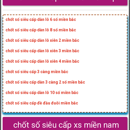
chốt số siêu cấp dàn lô 6 số miền bắc
chốt số siêu cấp dàn lô 8 số miền bắc
chốt số siêu cấp dàn lô xiên 2 miền bắc
chốt số siêu cấp dàn lô xiên 3 miền bắc
chốt số siêu cấp dàn lô xiên 4 miền bắc
chốt số siêu cấp 3 càng miền bắc
chốt số siêu cấp dàn 3 càng 2 số miền bắc
chốt số siêu cấp dàn lô 10 số miền bắc
chốt số siêu cấp đề đầu đuôi miền bắc
chốt số siêu cấp xs miền nam