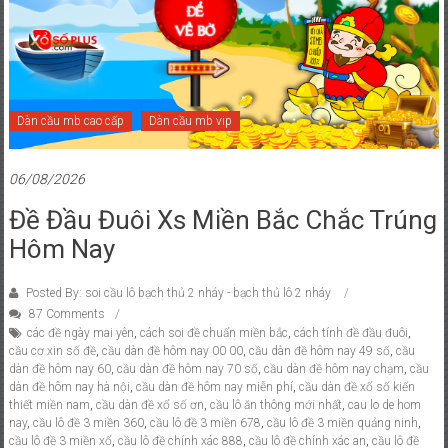
Dàn cầu mb cao cấp
Dàn cầu mb vip
06/08/2026
Đề Đầu Đuôi Xs Miền Bắc Chắc Trúng
Hôm Nay
Posted By: soi cầu lô bạch thủ 2 nháy - bạch thủ lô 2 nháy
87 Comments
các đề ngày mai yên
,
cách soi đề chuẩn miền bắc
,
cách tính đề đầu đuôi
,
cầu cơ xin số đề
,
cầu dàn đề hôm nay 00 00
,
cầu dàn đề hôm nay 49 số
,
cầu
dàn đề hôm nay 60
,
cầu dàn đề hôm nay 70 số
,
cầu dàn đề hôm nay chạm
,
cầu
dàn đề hôm nay hà nội
,
cầu dàn đề hôm nay miễn phí
,
cầu dàn đề xổ số kiến
thiết miền nam
,
cầu dàn đề xổ số ơn
,
cầu lô ăn thông mới nhất
,
cau lo de hom
nay
,
cầu lô đề 3 miền 360
,
cầu lô đề 3 miền 678
,
cầu lô đề 3 miền quảng ninh
,
cầu lô đề 3 miền xổ
,
cầu lô đề chính xác 888
,
cầu lô đề chính xác an
,
cầu lô đề