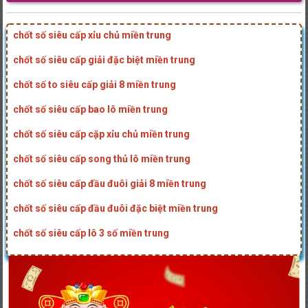
chốt số siêu cấp xỉu chủ miền trung
chốt số siêu cấp giải đặc biệt miền trung
chốt số to siêu cấp giải 8 miền trung
chốt số siêu cấp bao lô miền trung
chốt số siêu cấp cặp xỉu chủ miền trung
chốt số siêu cấp song thủ lô miền trung
chốt số siêu cấp đầu đuôi giải 8 miền trung
chốt số siêu cấp đầu đuôi đặc biệt miền trung
chốt số siêu cấp lô 3 số miền trung