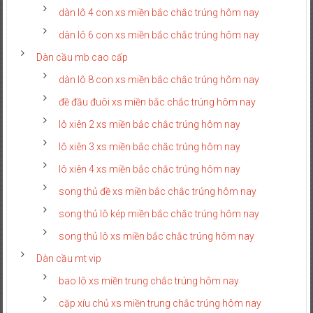
dàn lô 4 con xs miền bắc chắc trúng hôm nay
dàn lô 6 con xs miền bắc chắc trúng hôm nay
Dàn cầu mb cao cấp
dàn lô 8 con xs miền bắc chắc trúng hôm nay
đề đầu đuôi xs miền bắc chắc trúng hôm nay
lô xiên 2 xs miền bắc chắc trúng hôm nay
lô xiên 3 xs miền bắc chắc trúng hôm nay
lô xiên 4 xs miền bắc chắc trúng hôm nay
song thủ đề xs miền bắc chắc trúng hôm nay
song thủ lô kép miền bắc chắc trúng hôm nay
song thủ lô xs miền bắc chắc trúng hôm nay
Dàn cầu mt vip
bao lô xs miền trung chắc trúng hôm nay
cặp xíu chủ xs miền trung chắc trúng hôm nay