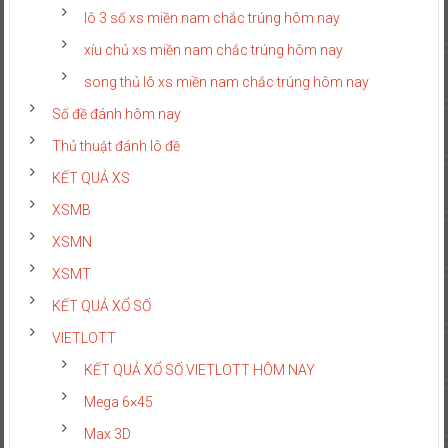
lô 3 số xs miền nam chắc trúng hôm nay
xíu chủ xs miền nam chắc trúng hôm nay
song thủ lô xs miền nam chắc trúng hôm nay
Số đề đánh hôm nay
Thủ thuật đánh lô đề
KẾT QUẢ XS
XSMB
XSMN
XSMT
KẾT QUẢ XỔ SỐ
VIETLOTT
KẾT QUẢ XỔ SỐ VIETLOTT HÔM NAY
Mega 6×45
Max 3D