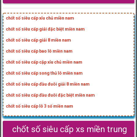
chốt số siêu cấp xỉu chủ miền nam
chốt số siêu cấp giải đặc biệt miền nam
chốt số siêu cấp giải 8 miền nam
chốt số siêu cấp bao lô miền nam
chốt số siêu cấp cặp xỉu chủ miền nam
chốt số siêu cấp song thủ lô miền nam
chốt số siêu cấp đầu đuôi giải 8 miền nam
chốt số siêu cấp đầu đuôi đặc biệt miền nam
chốt số siêu cấp lô 3 số miền nam
chốt số siêu cấp xs miền trung