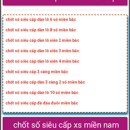
chốt số siêu cấp dàn lô 6 số miền bắc
chốt số siêu cấp dàn lô 8 số miền bắc
chốt số siêu cấp dàn lô xiên 2 miền bắc
chốt số siêu cấp dàn lô xiên 3 miền bắc
chốt số siêu cấp dàn lô xiên 4 miền bắc
chốt số siêu cấp 3 càng miền bắc
chốt số siêu cấp dàn 3 càng 2 số miền bắc
chốt số siêu cấp dàn lô 10 số miền bắc
chốt số siêu cấp đề đầu đuôi miền bắc
chốt số siêu cấp xs miền nam