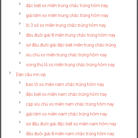
đặc biệt xs miền trung chắc trúng hôm nay
giải tám xs miền trung chắc trúng hôm nay
lô 3 số xs miền trung chắc trúng hôm nay
đầu đuôi giải 8 miền trung chắc trúng hôm nay
sớ đầu đuôi giải đặc biệt miền trung chắc trúng
xíu chủ xs miền trung chắc trúng hôm nay
song thủ lô xs miền trung chắc trúng hôm nay
Dàn cầu mn vip
bao lô xs miền nam chắc trúng hôm nay
đặc biệt xs miền nam chắc trúng hôm nay
cặp xíu chủ xs miền nam chắc trúng hôm nay
giải tám xs miền nam chắc trúng hôm nay
sớ đầu đuôi giải đặc biệt xs miền nam hôm nay
đầu đuôi giải 8 miền nam chắc trúng hôm nay