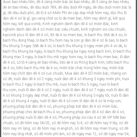
được bao nhiêu tiền
,
đề 4 càng miền bắc ăn bao nhiêu
,
đề 5 càng ăn bao nhiêu
,
đề ăn bao nhiêu
,
đề đầu đuôi 789
,
đề đầu đuôi 99 ngày
,
đề đầu đuôi miền bắc là
gì
,
đề đầu đuôi phố
,
đề lô 4 số Miễn Phí ăn cặp đẹp nhất hôm nay
,
độc thủ lô
dàn đề 4 số là gì
,
gio vang chot so lo de mien bac
,
hôm nay đánh gì
,
kết quả
hôm nay
,
kết quả xsmb
,
Kinh nghiệm đánh dàn đề 4 số miền Bắc
,
kinh
nghiệm đánh dàn đề 4 số miền bắc siêu chuẩn
,
kinh nghiệm soi cầu chuẩn
,
kqxsmb plus lô dàn đề 4 số
,
lbt de 4 so mien bac
,
lo bach thu 366 de 4 so
,
lo
bach thu dong thap
,
lo bach thu hom nay la con gi dàn đề 4 số là sao
,
lo bach
thu khung 3 ngay 368 de 4 so
,
lo bach thu khung 3 ngay mien phi 4 so de
,
lo
bach thu khung ba ngay
,
lo bach thu khung ba ngay rong bach kim
,
lo bach thu
khung max 3 ngay
,
lo bach thu mb ngay hom nay
,
lo bach thu mien bac
,
lô dàn
đề 4 số
,
Lô tô 4 càng ăn bao nhiêu
,
loto de 4 so Rồng Bạch Kim
,
lotto bach thu
de 4 so
,
lotto bach thu mb de 4 so
,
miền bắc chắc trúng hôm nay
,
miền bắc
hôm nay chốt đàn đề 4 số cực chuẩn
,
Mua dàn đề 4 SỐ miền bắc
,
nhang xin
số đề
,
nuôi dàn đề 4 số 2 ngày
,
nuôi dàn đề 4 số khung 3 ngày miễn phí
,
nuoi
lo bach thu 2 ngay lo bach thu mb
,
nuoi lo bach thu 5 ngay
,
nuoi lo bach
thu.com
,
nuôi lô dàn đề 4 số 2 ngày
,
nuôi lô dàn đề 4 số 7 ngày nuôi lô dàn đề
4 số khung 3 ngày dep nhat
,
nuôi lô dàn đề 4 số khung 3 ngày tôi
,
nuôi lô dàn
đề 4 số khung 4 ngày
,
nuôi lô dàn đề 4 số.com lô dàn đề 4 số là mấy con
,
phương pháp bắt dàn đề 4 số
,
phương pháp bắt dàn đề 4 số miền bắc
,
phuong phap choi de bach thu 4 so
,
phương pháp dàn đề 4 số dàn đề 4 số
,
phương pháp nuôi lô dàn đề 4 số
,
Phương pháp soi cầu 4 số đề VIP MB bao
chuẩn
,
số đề hôm nay 06/02
,
số đề hôm nay 5/4
,
số đề hôm nay 9 tây
,
số đề
hôm nay im lặng
,
số đề hôm nay in english
,
số đề hôm nay mien trung
,
số đề
hôm nay ông nhất
,
số đề miễn phí âm
,
số đề ngày mai 12
,
số đề ngày mai 54
,