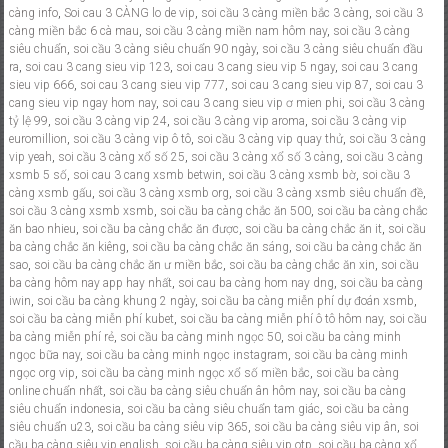
càng info
,
Soi cau 3 CÀNG lo de vip
,
soi cầu 3 càng miền bắc 3 càng
,
soi cầu 3
càng miền bắc 6 cà mau
,
soi cầu 3 càng miền nam hôm nay
,
soi cầu 3 càng
siêu chuẩn
,
soi cầu 3 càng siêu chuẩn 90 ngày
,
soi cầu 3 càng siêu chuẩn đầu
ra
,
soi cau 3 cang sieu vip 123
,
soi cau 3 cang sieu vip 5 ngay
,
soi cau 3 cang
sieu vip 666
,
soi cau 3 cang sieu vip 777
,
soi cau 3 cang sieu vip 87
,
soi cau 3
cang sieu vip ngay hom nay
,
soi cau 3 cang sieu vip ơ mien phi
,
soi cầu 3 càng
tỷ lệ 99
,
soi cầu 3 càng vip 24
,
soi cầu 3 càng vip aroma
,
soi cầu 3 càng vip
euromillion
,
soi cầu 3 càng vip ô tô
,
soi cầu 3 càng vip quay thử
,
soi cầu 3 càng
vip yeah
,
soi cầu 3 càng xổ số 25
,
soi cầu 3 càng xổ số 3 càng
,
soi cầu 3 càng
xsmb 5 số
,
soi cau 3 cang xsmb betwin
,
soi cầu 3 càng xsmb bờ
,
soi cầu 3
càng xsmb gấu
,
soi cầu 3 càng xsmb org
,
soi cầu 3 càng xsmb siêu chuẩn đề
,
soi cầu 3 càng xsmb xsmb
,
soi cầu ba càng chắc ăn 500
,
soi cầu ba càng chắc
ăn bao nhieu
,
soi cầu ba càng chắc ăn được
,
soi cầu ba càng chắc ăn it
,
soi cầu
ba càng chắc ăn kiêng
,
soi cầu ba càng chắc ăn sáng
,
soi cầu ba càng chắc ăn
sao
,
soi cầu ba càng chắc ăn ư miền bắc
,
soi cầu ba càng chắc ăn xin
,
soi cầu
ba càng hôm nay app hay nhất
,
soi cau ba càng hom nay dng
,
soi cầu ba càng
iwin
,
soi cầu ba càng khung 2 ngày
,
soi cầu ba càng miễn phí dự đoán xsmb
,
soi cầu ba càng miễn phí kubet
,
soi cầu ba càng miễn phí ô tô hôm nay
,
soi cầu
ba càng miễn phí rẻ
,
soi cầu ba càng minh ngọc 50
,
soi cầu ba càng minh
ngọc bữa nay
,
soi cầu ba càng minh ngọc instagram
,
soi cầu ba càng minh
ngọc org vip
,
soi cầu ba càng minh ngọc xổ số miền bắc
,
soi cầu ba càng
online chuẩn nhất
,
soi cầu ba càng siêu chuẩn ân hôm nay
,
soi cầu ba càng
siêu chuẩn indonesia
,
soi cầu ba càng siêu chuẩn tam giác
,
soi cầu ba càng
siêu chuẩn u23
,
soi cầu ba càng siêu vip 365
,
soi cầu ba càng siêu vip ân
,
soi
cầu ba càng siêu vip english
,
soi cầu ba càng siêu vip otp
,
soi cầu ba càng xổ