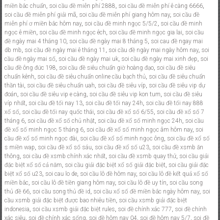
miền bắc chuẩn
,
soi cầu đề miễn phí 2888
,
soi cầu đề miễn phí ê càng 6666
,
soi cầu đề miễn phí giải mã
,
soi cầu đề miễn phí giang hôm nay
,
soi cầu đề
miễn phí ơ miền bắc hôm nay
,
soi cầu đề minh ngọc 5/5/2
,
soi cầu đề minh
ngọc ê miền
,
soi cầu đề minh ngọc êch
,
soi cầu đề minh ngọc gia lai
,
soi cầu
đề ngày mai 4 tháng 10
,
soi cầu đề ngày mai 8 tháng 5
,
soi cau đề ngay mai
db mb
,
soi cầu đề ngày mai ê tháng 11
,
soi cầu đề ngày mai ngày hôm nay
,
soi
cầu đề ngày mai số
,
soi cầu đề ngày mai uk
,
soi cầu đề ngày mai xinh đẹp
,
soi
cầu đề ông đức 198
,
soi cầu đề siêu chuẩn giờ hoàng đạo
,
soi cầu đề siêu
chuẩn kênh
,
soi cầu đề siêu chuẩn online cầu bạch thủ
,
soi cầu đề siêu chuẩn
thần tài
,
soi cầu đề siêu chuẩn uah
,
soi cầu đề siêu víp
,
soi cầu đề siêu vip dự
đoán
,
soi cầu đề siêu vip e càng
,
soi cầu đề siêu vip kon tum
,
soi cầu đề siêu
víp nhất
,
soi cầu đề tối nay 13
,
soi cầu đề tối nay 24h
,
soi cầu đề tối nay 888
xổ số
,
soi cầu đề tối nay quốc thái
,
soi cầu đề xổ số 6/55
,
soi cầu đề xổ số 7
tháng 6
,
soi cầu đề xổ số chủ nhật
,
soi cầu đề xổ số minh ngọc 24h
,
soi cầu
đề xổ số minh ngọc 5 tháng 6
,
soi cầu đề xổ số minh ngọc âm hôm nay
,
soi
cầu đề xổ số minh ngọc đài
,
soi cầu đề xổ số minh ngọc ông
,
soi cầu đề xổ số
s miền wap
,
soi cầu đề xổ số sáu
,
soi cầu đề xổ số u23
,
soi cầu đề xsmb ăn
thông
,
soi cầu đề xsmb chính xác nhất
,
soi cầu đề xsmb quay thử
,
soi cầu giải
đặc biệt xổ số cả năm
,
soi cầu giải đặc biệt xổ số giải đặc biệt
,
soi cầu giải đặc
biệt xổ số u23
,
soi cau lo de
,
soi cầu lô đề hôm nay
,
soi cầu lô đề kết quả xổ số
miền bắc
,
soi cầu lô đề tiền giang hôm nay
,
soi cầu lô đề uy tín
,
soi cầu song
thủ đề 66
,
soi cầu song thủ đề id
,
soi cầu xổ số đề miền bắc ngày hôm nay
,
soi
cầu xsmb giải đặc biệt được bao nhiêu tiền
,
soi cầu xsmb giải đặc biệt
indonesia
,
soi cầu xsmb giải đặc biệt rules
,
soi đề chính xác 777
,
soi đề chính
xác siêu
,
soi đề chính xác sống
,
soi đề hôm nay 04
,
soi đề hôm nay 5/7
,
soi đề