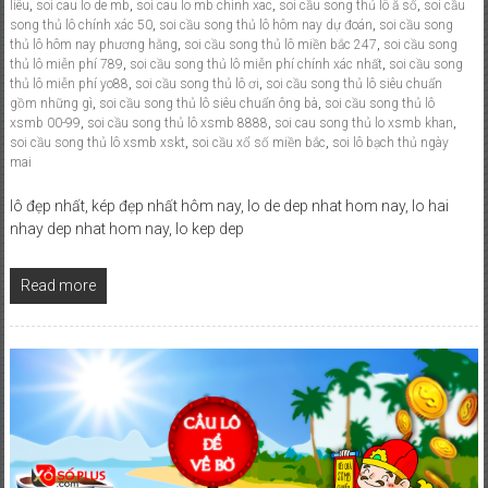
liêu
,
soi cau lo de mb
,
soi cau lo mb chinh xac
,
soi cầu song thủ lô ă số
,
soi cầu
song thủ lô chính xác 50
,
soi cầu song thủ lô hôm nay dự đoán
,
soi cầu song
thủ lô hôm nay phương hằng
,
soi cầu song thủ lô miền bắc 247
,
soi cầu song
thủ lô miễn phí 789
,
soi cầu song thủ lô miễn phí chính xác nhất
,
soi cầu song
thủ lô miễn phí yo88
,
soi cầu song thủ lô ơi
,
soi cầu song thủ lô siêu chuẩn
gồm những gì
,
soi cầu song thủ lô siêu chuẩn ông bà
,
soi cầu song thủ lô
xsmb 00-99
,
soi cầu song thủ lô xsmb 8888
,
soi cau song thủ lo xsmb khan
,
soi cầu song thủ lô xsmb xskt
,
soi cầu xổ số miền bắc
,
soi lô bạch thủ ngày
mai
lô đẹp nhất, kép đẹp nhất hôm nay, lo de dep nhat hom nay, lo hai
nhay dep nhat hom nay, lo kep dep
Read more