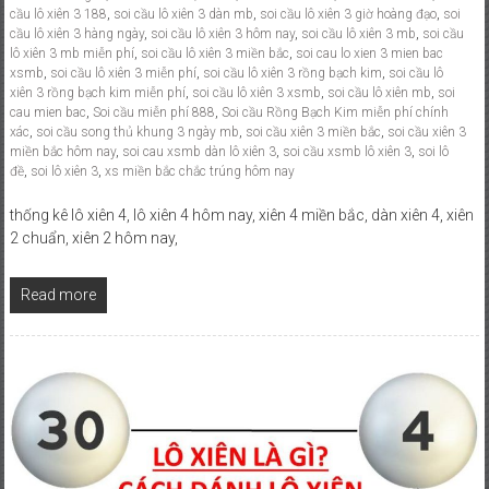
cầu lô xiên 3 188
,
soi cầu lô xiên 3 dàn mb
,
soi cầu lô xiên 3 giờ hoàng đạo
,
soi
cầu lô xiên 3 hàng ngày
,
soi cầu lô xiên 3 hôm nay
,
soi cầu lô xiên 3 mb
,
soi cầu
lô xiên 3 mb miễn phí
,
soi cầu lô xiên 3 miền bắc
,
soi cau lo xien 3 mien bac
xsmb
,
soi cầu lô xiên 3 miễn phí
,
soi cầu lô xiên 3 rồng bạch kim
,
soi cầu lô
xiên 3 rồng bạch kim miễn phí
,
soi cầu lô xiên 3 xsmb
,
soi cầu lô xiên mb
,
soi
cau mien bac
,
Soi cầu miễn phí 888
,
Soi cầu Rồng Bạch Kim miễn phí chính
xác
,
soi cầu song thủ khung 3 ngày mb
,
soi cầu xiên 3 miền bắc
,
soi cầu xiên 3
miền bắc hôm nay
,
soi cau xsmb dàn lô xiên 3
,
soi cầu xsmb lô xiên 3
,
soi lô
đề
,
soi lô xiên 3
,
xs miền bắc chắc trúng hôm nay
thống kê lô xiên 4, lô xiên 4 hôm nay, xiên 4 miền bắc, dàn xiên 4, xiên
2 chuẩn, xiên 2 hôm nay,
Read more