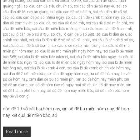
đề ông hoàng
,
soi cầu dàn đề siêu chuẩn 00 99
,
soi cầu dàn đề siêu chuẩn
quảng ngãi
,
soi cầu dàn đề siêu chuẩn số
,
soi cầu dàn đề tối nay 40 số
,
soi
cầu dàn đề tối nay an giang
,
soi cầu dàn đề xổ số âm
,
soi cầu dàn đề xổ số
cao
,
soi cầu dàn đề xổ số nhiều ngày
,
soi cầu dàn đề xsmb tt hôm nay
,
soi cầu
dàn đề xsmb việt
,
soi cầu đề
,
soi cầu đề 6 số mb
,
soi cầu đề 6 số miễn phí
,
soi
cầu đề miền bắc
,
soi cầu đề miền bắc miễn phí
,
soi cầu kqxs dàn đề 6 con mb
,
soi cầu lô dàn đề 6 số 8785
,
soi cầu lô dàn đề 6 số 888
,
soi cầu lô dàn đề 6 số
chính xác nhất
,
soi cầu lô dàn đề 6 số xổ số đài phát
,
soi cầu lô dàn đề 6 số xs
,
soi cầu lô dàn đề 6 số xsmb
,
soi cau lo de xo so mien trung
,
soi cầu lô đề mb
miễn phí hôm nay
,
soi cầu lô đề mb miễn phí ngày hôm nay
,
soi cầu lô đề miền
bắc 568
,
soi cầu lô đề miền bắc internet
,
soi cầu lô đề miền bắc ngày
,
soi cầu lô
đề miền bắc ngày 12
,
soi cầu lô đề miền bắc ngày hôm nay
,
soi cầu lô đề miền
bắc ông nội
,
soi cầu lô đề xsmb 4 con
,
soi cầu lô đề xsmb chính xác hôm nay
,
soi dàn đề 2 số miền bắc
,
soi dàn đề ngày hôm nay
,
tra số đề hôm nay
,
tư vấn
số đề hôm nay
,
xem dàn đề 36 số miễn phí
,
xin số de hôm nay miễn phí
,
xin
số đề an giang
,
xin số đề hôm nay và ngày mai sẽ về
,
xin số đề may mắn
,
xin
số đề thành phố hôm nay
,
xổ số đề hôm nay miền bắc
,
xổ số miền bắc hôm
nay đề về con gì
dàn đề 10 số bất bại hôm nay, xin số đề ba miền hôm nay, đề hom
nay, kết quả đề miền bắc, số
Read more