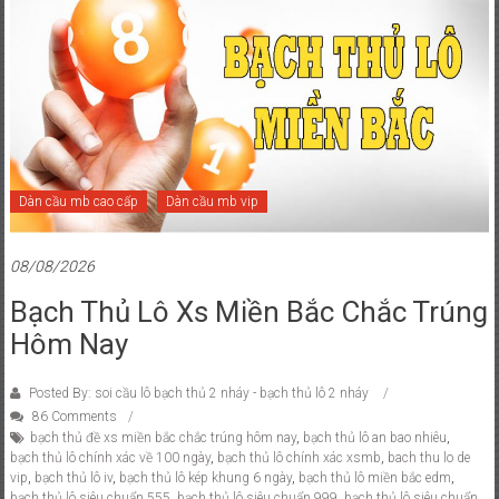
Dàn cầu mb cao cấp
Dàn cầu mb vip
08/08/2026
Bạch Thủ Lô Xs Miền Bắc Chắc Trúng
Hôm Nay
Posted By: soi cầu lô bạch thủ 2 nháy - bạch thủ lô 2 nháy
86 Comments
bạch thủ đề xs miền bắc chắc trúng hôm nay
,
bạch thủ lô an bao nhiêu
,
bạch thủ lô chính xác về 100 ngày
,
bạch thủ lô chính xác xsmb
,
bach thu lo de
vip
,
bạch thủ lô iv
,
bạch thủ lô kép khung 6 ngày
,
bạch thủ lô miền bắc edm
,
bạch thủ lô siêu chuẩn 555
,
bạch thủ lô siêu chuẩn 999
,
bạch thủ lô siêu chuẩn