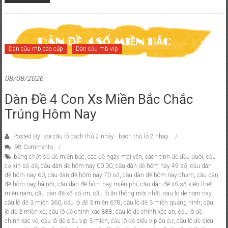
Dàn cầu mb cao cấp
Dàn cầu mb vip
08/08/2026
Dàn Đề 4 Con Xs Miền Bắc Chắc
Trúng Hôm Nay
Posted By: soi cầu lô bạch thủ 2 nháy - bạch thủ lô 2 nháy
98 Comments
bảng chốt số đề miền bắc
,
các đề ngày mai yên
,
cách tính đề đầu đuôi
,
cầu
cơ xin số đề
,
cầu dàn đề hôm nay 00 00
,
cầu dàn đề hôm nay 49 số
,
cầu dàn
đề hôm nay 60
,
cầu dàn đề hôm nay 70 số
,
cầu dàn đề hôm nay chạm
,
cầu dàn
đề hôm nay hà nội
,
cầu dàn đề hôm nay miễn phí
,
cầu dàn đề xổ số kiến thiết
miền nam
,
cầu dàn đề xổ số ơn
,
cầu lô ăn thông mới nhất
,
cau lo de hom nay
,
cầu lô đề 3 miền 360
,
cầu lô đề 3 miền 678
,
cầu lô đề 3 miền quảng ninh
,
cầu
lô đề 3 miền xổ
,
cầu lô đề chính xác 888
,
cầu lô đề chính xác an
,
cầu lô đề
chính xác về
,
cầu lô đề siêu vip 3 miền
,
cầu lô đề siêu vip âu cơ
,
cầu lô đề siêu