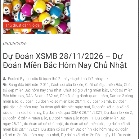
Thủ thuật đánh lô đề
06/05/2026
Dự Đoán XSMB 28/11/2026 – Dự
Đoán Miền Bắc Hôm Nay Chủ Nhật
Posted By: soi cầu lô bạch thủ 2 nháy - bạch thủ lô 2 nháy
Bảng đặc biệt năm 2021
,
Cách soi cầu lô xiên
,
Chốt số đẹp miền Bắc
,
Chốt
số đẹp miền Bắc hôm nay chủ nhật
,
Chốt số giờ vàng miền bắc
,
Chốt số miền
Bắc hôm nay
,
DÀN 3 càng 282 số
,
Dàn 3 càng đánh quanh năm
,
Dàn de 3 càng
miền Bắc
,
du doan
,
du doan xo so mien bac 28/11
,
du doan xsmb
,
Dự đoán
giải đặc biệt hôm nay
,
Dự đoán giải đặc biệt ngày mai
,
Dự đoán kết quả xổ số
siêu chính xác hôm nay
,
Dự đoán kết quả XSMB 28/11/2021
,
Dự đoán lô xiên 2
,
Dự đoán lô xiên 4 miền Bắc
,
Dự đoán miền Bắc ngày 11
,
Dự Đoán Miền Bắc
ngày 28/11
,
dự đoán xổ số chủ nhật
,
dự đoán xổ số miền bắc
,
dự đoán xổ số
miền bắc 28/11/2021
,
Dự đoán xổ số miền Bắc chính xác hôm nay
,
dự đoán
xổ số miền Bắc hôm nay chủ nhật
,
Dự đoán xổ số miền Bắc ngày 11
,
Dự đoán