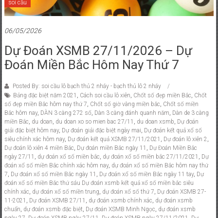
soi cầu
06/05/2026
Dự Đoán XSMB 27/11/2026 – Dự
Đoán Miền Bắc Hôm Nay Thứ 7
Posted By: soi cầu lô bạch thủ 2 nháy - bạch thủ lô 2 nháy
Bảng đặc biệt năm 2021
,
Cách soi cầu lô xiên
,
Chốt số đẹp miền Bắc
,
Chốt
số đẹp miền Bắc hôm nay thứ 7
,
Chốt số giờ vàng miền bắc
,
Chốt số miền
Bắc hôm nay
,
DÀN 3 càng 272 số
,
Dàn 3 càng đánh quanh năm
,
Dàn de 3 càng
miền Bắc
,
du doan
,
du doan xo so mien bac 27/11
,
du doan xsmb
,
Dự đoán
giải đặc biệt hôm nay
,
Dự đoán giải đặc biệt ngày mai
,
Dự đoán kết quả xổ số
siêu chính xác hôm nay
,
Dự đoán kết quả XSMB 27/11/2021
,
Dự đoán lô xiên 2
,
Dự đoán lô xiên 4 miền Bắc
,
Dự đoán miền Bắc ngày 11
,
Dự Đoán Miền Bắc
ngày 27/11
,
dự đoán xổ số miền bắc
,
dự đoán xổ số miền bắc 27/11/2021
,
Dự
đoán xổ số miền Bắc chính xác hôm nay
,
dự đoán xổ số miền Bắc hôm nay thứ
7
,
Dự đoán xổ số miền Bắc ngày 11
,
Dự đoán xổ số miền Bắc ngày 11 tay
,
Dự
đoán xổ số miền Bắc thứ sáu Dự đoán xsmb kết quả xổ số miền bắc siêu
chính xác
,
dự đoán xổ số miền trung
,
dự đoán xổ số thứ 7
,
Dự đoán XSMB 27-
11-2021
,
Dự đoán XSMB 27/11
,
dự đoán xsmb chính xác
,
dự đoán xsmb
chuẩn
,
dự đoán xsmb đặc biệt
,
Dự đoán XSMB Minh Ngọc
,
dự đoán xsmb
ngày 27
,
Dự đoán XSMB ngày 27/11
,
Dự đoán XSMB ngày 27/11/2021
,
Dự