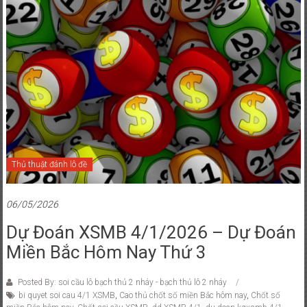
Thủ thuật đánh lô đề
06/05/2026
Dự Đoán XSMB 4/1/2026 – Dự Đoán
Miền Bắc Hôm Nay Thứ 3
Posted By: soi cầu lô bạch thủ 2 nháy - bạch thủ lô 2 nháy
bi quyet soi cau 4/1 XSMB
,
Cao thủ chốt số miền Bắc hôm nay
,
Chốt số