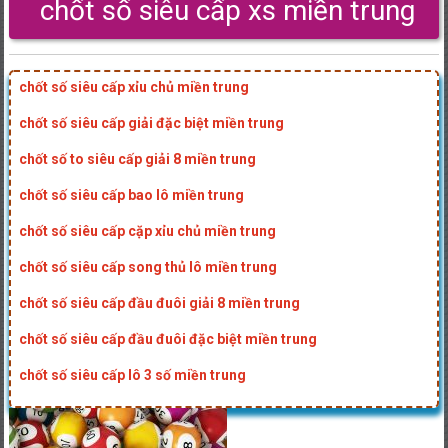
chốt số siêu cấp xs miền trung
chốt số siêu cấp xỉu chủ miền trung
chốt số siêu cấp giải đặc biệt miền trung
chốt số to siêu cấp giải 8 miền trung
chốt số siêu cấp bao lô miền trung
chốt số siêu cấp cặp xỉu chủ miền trung
chốt số siêu cấp song thủ lô miền trung
chốt số siêu cấp đầu đuôi giải 8 miền trung
chốt số siêu cấp đầu đuôi đặc biệt miền trung
chốt số siêu cấp lô 3 số miền trung