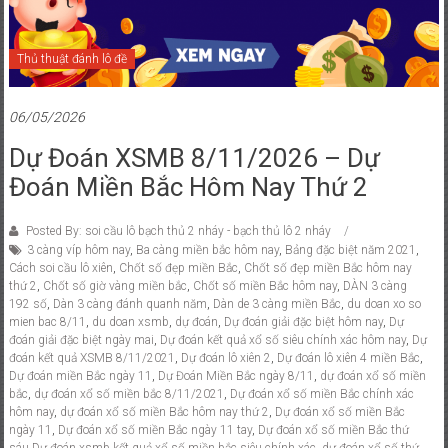
Thủ thuật đánh lô đề
06/05/2026
Dự Đoán XSMB 8/11/2026 – Dự
Đoán Miền Bắc Hôm Nay Thứ 2
Posted By: soi cầu lô bạch thủ 2 nháy - bạch thủ lô 2 nháy
3 càng víp hôm nay
,
Ba càng miền bắc hôm nay
,
Bảng đặc biệt năm 2021
,
Cách soi cầu lô xiên
,
Chốt số đẹp miền Bắc
,
Chốt số đẹp miền Bắc hôm nay
thứ 2
,
Chốt số giờ vàng miền bắc
,
Chốt số miền Bắc hôm nay
,
DÀN 3 càng
192 số
,
Dàn 3 càng đánh quanh năm
,
Dàn de 3 càng miền Bắc
,
du doan xo so
mien bac 8/11
,
du doan xsmb
,
dự đoán
,
Dự đoán giải đặc biệt hôm nay
,
Dự
đoán giải đặc biệt ngày mai
,
Dự đoán kết quả xổ số siêu chính xác hôm nay
,
Dự
đoán kết quả XSMB 8/11/2021
,
Dự đoán lô xiên 2
,
Dự đoán lô xiên 4 miền Bắc
,
Dự đoán miền Bắc ngày 11
,
Dự Đoán Miền Bắc ngày 8/11
,
dự đoán xổ số miền
bắc
,
dự đoán xổ số miền bắc 8/11/2021
,
Dự đoán xổ số miền Bắc chính xác
hôm nay
,
dự đoán xổ số miền Bắc hôm nay thứ 2
,
Dự đoán xổ số miền Bắc
ngày 11
,
Dự đoán xổ số miền Bắc ngày 11 tay
,
Dự đoán xổ số miền Bắc thứ
sáu Dự đoán xsmb kết quả xổ số miền bắc siêu chính xác
,
dự đoán xổ số thứ