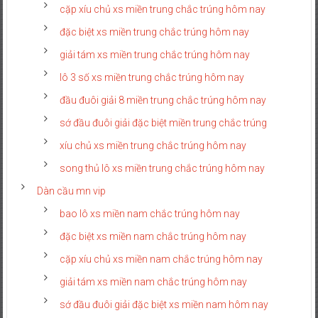
cặp xíu chủ xs miền trung chắc trúng hôm nay
đặc biệt xs miền trung chắc trúng hôm nay
giải tám xs miền trung chắc trúng hôm nay
lô 3 số xs miền trung chắc trúng hôm nay
đầu đuôi giải 8 miền trung chắc trúng hôm nay
sớ đầu đuôi giải đặc biệt miền trung chắc trúng
xíu chủ xs miền trung chắc trúng hôm nay
song thủ lô xs miền trung chắc trúng hôm nay
Dàn cầu mn vip
bao lô xs miền nam chắc trúng hôm nay
đặc biệt xs miền nam chắc trúng hôm nay
cặp xíu chủ xs miền nam chắc trúng hôm nay
giải tám xs miền nam chắc trúng hôm nay
sớ đầu đuôi giải đặc biệt xs miền nam hôm nay