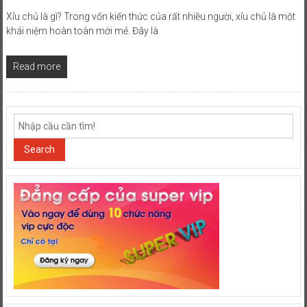
Xỉu chủ là gì? Trong vốn kiến thức của rất nhiều người, xỉu chủ là một
khái niệm hoàn toàn mới mẻ. Đây là
Read more
Search