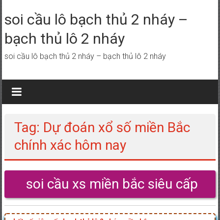
Skip
to
soi cầu lô bạch thủ 2 nháy –
content
bạch thủ lô 2 nháy
soi cầu lô bạch thủ 2 nháy – bạch thủ lô 2 nháy
Tag: Dự đoán xổ số miền Bắc
chính xác hôm nay
soi cầu xs miền bắc siêu cấp