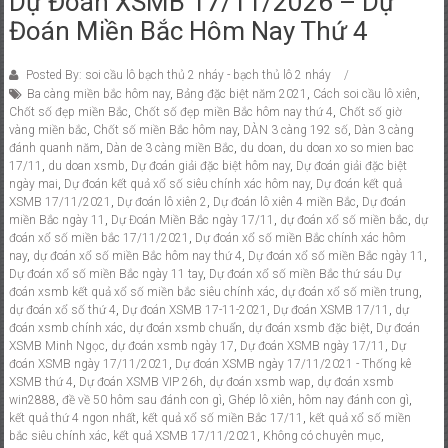
Dự Đoán XSMB 17/11/2026 – Dự
Đoán Miền Bắc Hôm Nay Thứ 4
Posted By: soi cầu lô bạch thủ 2 nháy - bạch thủ lô 2 nháy
Ba càng miền bắc hôm nay
,
Bảng đặc biệt năm 2021
,
Cách soi cầu lô xiên
,
Chốt số đẹp miền Bắc
,
Chốt số đẹp miền Bắc hôm nay thứ 4
,
Chốt số giờ
vàng miền bắc
,
Chốt số miền Bắc hôm nay
,
DÀN 3 càng 192 số
,
Dàn 3 càng
đánh quanh năm
,
Dàn de 3 càng miền Bắc
,
du doan
,
du doan xo so mien bac
17/11
,
du doan xsmb
,
Dự đoán giải đặc biệt hôm nay
,
Dự đoán giải đặc biệt
ngày mai
,
Dự đoán kết quả xổ số siêu chính xác hôm nay
,
Dự đoán kết quả
XSMB 17/11/2021
,
Dự đoán lô xiên 2
,
Dự đoán lô xiên 4 miền Bắc
,
Dự đoán
miền Bắc ngày 11
,
Dự Đoán Miền Bắc ngày 17/11
,
dự đoán xổ số miền bắc
,
dự
đoán xổ số miền bắc 17/11/2021
,
Dự đoán xổ số miền Bắc chính xác hôm
nay
,
dự đoán xổ số miền Bắc hôm nay thứ 4
,
Dự đoán xổ số miền Bắc ngày 11
,
Dự đoán xổ số miền Bắc ngày 11 tay
,
Dự đoán xổ số miền Bắc thứ sáu Dự
đoán xsmb kết quả xổ số miền bắc siêu chính xác
,
dự đoán xổ số miền trung
,
dự đoán xổ số thứ 4
,
Dự đoán XSMB 17-11-2021
,
Dự đoán XSMB 17/11
,
dự
đoán xsmb chính xác
,
dự đoán xsmb chuẩn
,
dự đoán xsmb đặc biệt
,
Dự đoán
XSMB Minh Ngọc
,
dự đoán xsmb ngày 17
,
Dự đoán XSMB ngày 17/11
,
Dự
đoán XSMB ngày 17/11/2021
,
Dự đoán XSMB ngày 17/11/2021 - Thống kê
XSMB thứ 4
,
Dự đoán XSMB VIP 26h
,
dự đoán xsmb wap
,
dự đoán xsmb
win2888
,
đề về 50 hôm sau đánh con gì
,
Ghép lô xiên
,
hôm nay đánh con gì
,
kết quả thứ 4 ngon nhất
,
kết quả xổ số miền Bắc 17/11
,
kết quả xổ số miền
bắc siêu chính xác
,
kết quả XSMB 17/11/2021
,
Không có chuyên mục
,