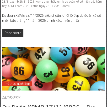
28/11
,
xsmb 28 11 2021
,
xsmb chủ nhật
,
xsmb dự đoán xổ số miền bắc hôm
nay
,
XSMB năm 2021
,
xsmb ngay 28 11 2021
,
XSMN
Dự đoán XSMB 28/11/2026 siêu chuẩn. Chốt lô đẹp dự đoán xổ số
miền bắc tháng 11 năm 2026 chính xác, miễn phí từ
Read more
Thủ thuật đánh lô đề
06/05/2026