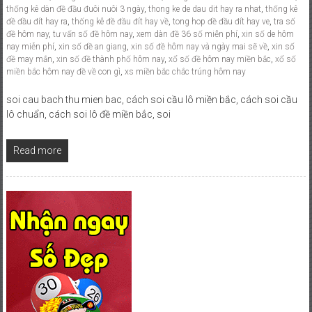
thống kê dàn đề đầu đuôi nuôi 3 ngày
,
thong ke de dau dit hay ra nhat
,
thống kê
đề đầu đít hay ra
,
thống kê đề đầu đít hay về
,
tong hop đề đầu đít hay ve
,
tra số
đề hôm nay
,
tư vấn số đề hôm nay
,
xem dàn đề 36 số miễn phí
,
xin số de hôm
nay miễn phí
,
xin số đề an giang
,
xin số đề hôm nay và ngày mai sẽ về
,
xin số
đề may mắn
,
xin số đề thành phố hôm nay
,
xổ số đề hôm nay miền bắc
,
xổ số
miền bắc hôm nay đề về con gì
,
xs miền bắc chắc trúng hôm nay
soi cau bach thu mien bac, cách soi cầu lô miền bắc, cách soi cầu
lô chuẩn, cách soi lô đề miền bắc, soi
Read more