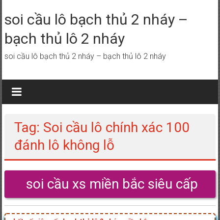
Skip
to
soi cầu lô bạch thủ 2 nháy –
content
bạch thủ lô 2 nháy
soi cầu lô bạch thủ 2 nháy – bạch thủ lô 2 nháy
Tag: Soi cầu lô chính xác 100
đánh lô không lỗ
soi cầu xs miền bắc siêu cấp