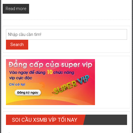
Read more
Search
SOI CẦU XSMB VÍP TỐI NAY