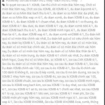
Posted By: soi cầu lô bạch thủ 2 nháy - bạch thủ lô 2 nháy
bi quyet soi cau 4/1 XSMB
,
Cao thủ chốt số miền Bắc hôm nay
,
Chốt số
miền Bắc hôm nay
,
Chốt soi cầu XSMB
,
dd XSMB 4/1
,
du doan kqxsmb 4/1
,
du doan xo so Miền Bắc bach thu lo 4/1
,
du doan xo so Miền Bắc dại phát
,
du
doan xo so Miền Bắc wap.vn 4/1
,
du doan xsmb
,
du doan XSMB 4 so
,
du doan
XSMB 4/1
,
du doan XSMB 4/1 chuan nhat
,
du doan XSMB 4/1 co thuong
,
du
doan XSMB 4/1 dau duoi
,
du doan XSMB 4/1 vip
,
du doan xsmb 666 4/1
,
du
doan XSMB bach thu lo 4/1
,
du doan XSMB minh ngoc 4/1
,
du doan XSMB
than tai 4/1
,
du doan XSMB wap 4/1
,
du doan xsmb win2888 4/1
,
Dự đoán kết
quả xổ số miền Bắc chính xác nhất
,
Dự đoán kết quả xổ số siêu chính xác hôm
nay
,
dự đoán kq XSMB 4/1
,
Dự đoán số de hôm nay
,
dự đoán xổ số miền bắc
,
dự đoán xổ số miền bắc chính xác
,
Dự đoán xổ số miền Bắc chính xác hôm
nay
,
Dự đoán xổ số miền bắc hôm nay
,
dự đoán xổ số Miền Bắc thần tài 4/1
,
dự đoán xổ số miền trung
,
dự đoán XSMB 4/1 chính xác nhất
,
Dự đoán XSMB
Minh Ngọc
,
Quay thử xổ số Miền Bắc
,
sc XSMB 4/1
,
soi cau 24h XSMB 4/1
,
Soi cầu dự đoán xổ số miền Bắc hôm nay
,
soi cau du đoan XSMB 4/1
,
Soi cầu
Dự đoán XSMB chính xác 100
,
soi cau lo 4s XSMB 4/1
,
Soi cầu lô chính xác
100 đánh lô không lỗ
,
soi cầu lô kép xsmb
,
soi cầu lô mn âm dương
,
soi cau lo
XSMB 2 nhay hom nay
,
soi cau lo XSMB 4s
,
soi cau lo XSMB chinh xac 100
,
soi cầu lô XSMB chuẩn
,
soi cau lo XSMB hom nay
,
soi cau lo XSMB minh ngoc
,
soi cau lo XSMB rong bach kim
,
soi cau XSMB 1 lo duy nhat
,
soi cầu XSMB
4/1
,
soi cau XSMB 4/1 an to
,
soi cau XSMB 4/1 chinh xac nhat
,
soi cau XSMB
4/1 lo vip
,
soi cau XSMB 4/1 loto xien
,
soi cau XSMB 4/1 mien phi
,
Soi cầu
XSMB miễn phí ngày hôm nay
,
soi cau XSMB minh ngoc 4/1
,
soi cau XSMB
wap 4/1
,
Soi cầu XSMB Win2888
,
Soi cầu XSMB Win2888 Asia
,
sxmb
,
thống