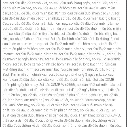
nay
,
soi cầu dàn đề xsmb việt
,
soi cầu đầu đuôi hàng ngày
,
soi cầu đề
,
soi cầu
đề chuẩn miền bắc
,
soi cầu đề đầu đuôi hôm nay
,
soi cầu đề đầu đuôi miền
bắc
,
soi cầu đề đầu đuôi miền bắc 18h
,
soi cầu đề đầu đuôi miền bắc 247
,
soi
cầu đề đầu đuôi miền bắc chuẩn nhất
,
soi cầu đề đầu đuôi miền bắc giờ hoàng
đạo
,
soi cầu đề đầu đuôi miền bắc hôm nay
,
soi cầu đề đầu đuôi miền bắc mb
,
soi cầu đề đầu đuôi miền bắc mb miễn phí
,
soi cầu đề đầu đuôi miền bắc miễn
phí
,
soi cầu đề đầu đuôi miền bắc rbk
,
soi cầu đề đầu đuôi miền bắc rồng bạch
kim
,
soi cầu đề đầu đuôi xsmb
,
Soi cầu lô chính xác 100 đánh lô không lỗ
,
soi
cau lo de xo so mien trung
,
soi cầu lô đề mb miễn phí hôm nay
,
soi cầu lô đề
mb miễn phí ngày hôm nay
,
soi cầu lô đề miền bắc 568
,
soi cầu lô đề miền bắc
internet
,
soi cầu lô đề miền bắc ngày
,
soi cầu lô đề miền bắc ngày 12
,
soi cầu lô
đề miền bắc ngày hôm nay
,
soi cầu lô đề miền bắc ông nội
,
soi cầu lô đề xsmb
4 con
,
soi cầu lô đề xsmb chính xác hôm nay
,
soi cầu lô tô bạch thủ
,
Soi cầu
MB Rồng Bạch Kim
,
soi cau mien bac
,
Soi cầu miễn phí 888
,
Soi cầu Rồng
Bạch Kim miễn phí chính xác
,
soi cầu song thủ khung 3 ngày mb
,
soi cau
xsmb dàn đề đầu đuôi
,
soi cầu xsmb đề đầu đuôi miền bắc
,
Soi cầu XSMB
miễn phí ngày hôm nay
,
Soi cầu XSMB Win2888
,
soi dàn đề 2 số miền bắc
,
soi
dàn đề đầu đuôi
,
soi dàn đề đầu đuôi mb
,
soi dàn đề ngày hôm nay
,
soi đề đầu
đít miền bắc
,
soi đề đầu đít miễn phí
,
soi đề đầu đít rồng bạch kim
,
soi đề đầu
đít rồng bạch kim miễn phí
,
soi đề đầu đuôi
,
soi đề đầu đuôi cao cấp
,
soi đề
đầu đuôi hôm nay
,
soi đề đầu đuôi miền bắc
,
soi đề đầu đuôi miền bắc đại
phát
,
soi đề đầu đuôi miền bắc miễn phí chính xác
,
soi đề đầu đuôi víp
,
Tần
suất dàn đề đầu đuôi
,
tham khảo dàn đề đầu đuôi
,
Tham khảo song thu XSMB
,
thế nào là dàn đề đầu đuôi
,
thống kê cầu đề đầu đuôi miền bắc
,
thống kê dàn
đề đầu đuôi
,
thống kê dàn đề đầu đuôi mb
,
thống kê dàn đề đầu đuôi miền bắc
,