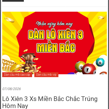
Dàn cầu mb cao cấp
Dàn cầu mb vip
07/08/2026
Lô Xiên 3 Xs Miền Bắc Chắc Trúng
Hôm Nay