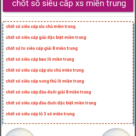
chốt số siêu cấp xs miền trung
chốt số siêu cấp xỉu chủ miền trung
chốt số siêu cấp giải đặc biệt miền trung
chốt số to siêu cấp giải 8 miền trung
chốt số siêu cấp bao lô miền trung
chốt số siêu cấp cặp xỉu chủ miền trung
chốt số siêu cấp song thủ lô miền trung
chốt số siêu cấp đầu đuôi giải 8 miền trung
chốt số siêu cấp đầu đuôi đặc biệt miền trung
chốt số siêu cấp lô 3 số miền trung