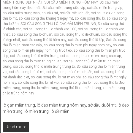
MIỀN TRUNG ĐẸP NHẤT
,
SOI CẦU MIỀN TRUNG HÔM NAY
,
Soi cầu miền
trung hôm nay đẹp nhất
,
Soi cầu miền trung siêu víp
,
soi cầu miền trung vip
,
soi cầu miền trung wap
,
soi cầu mt
,
soi cầu siêu chuẩn
,
soi cau sieu vip song
thu lo mt
,
soi cầu song thủ khung 3 ngày mt
,
soi cầu song thủ lô
,
soi cau song
thu lo 24h
,
SOI CẦU SONG THỦ LÔ CÁC ĐÀI MIỀN TRUNG
,
Soi cầu song thủ
lô chính xác
,
soi cau song thu lo chinh xac 100
,
soi cau song thu lo chinh xac
nhat
,
soi cầu song thủ lô chuẩn
,
soi cau song thu lo de chuan
,
soi cầu song thủ
lô đẹp nhất
,
soi cầu song thủ lô hôm nay
,
soi cầu song thủ lô kép
,
Soi cầu song
thủ lô miền Nam cao cấp
,
soi cau song thu lo mien phi ngay hom nay
,
soi cau
song thu lo mien phi ngay hom nay truc tiep
,
soi cau song thu lo mien phi truc
tiep
,
soi cầu song thủ lô miền trung
,
soi cau song thu lo mien trung cao cap
,
soi cau song thu lo mien trung chuan
,
soi cầu song thủ lô miền trung miền
trung
,
soi cầu song thủ lô miền trung trúng to
,
Soi cầu song thủ lô miền trung
víp
,
soi cầu song thủ lô mt
,
soi cầu song thủ lô mt chuẩn
,
soi cau song thủ lô
mt danh dac biet
,
soi cau song thu lo mt mien phi
,
soi cầu song thủ lô mt ngày
hôm nay
,
soi cầu song thủ lô mt víp
,
soi cầu song thủ lô nuôi
,
song thủ lô đẹp
miền trung
,
song thu lo miền trung
,
song thủ lô xs miền trung
,
xs miền trung
chắc trúng hôm nay
lô gan miền trung, lô đẹp miền trung hôm nay, sớ đầu đuôi mt, lô đẹp
miền trung, lô miền trung, lô đề miền
Read more