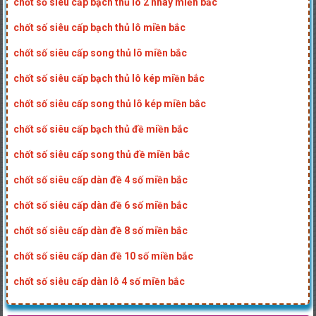
chốt số siêu cấp bạch thủ lô 2 nháy miền bắc
chốt số siêu cấp bạch thủ lô miền bắc
chốt số siêu cấp song thủ lô miền bắc
chốt số siêu cấp bạch thủ lô kép miền bắc
chốt số siêu cấp song thủ lô kép miền bắc
chốt số siêu cấp bạch thủ đề miền bắc
chốt số siêu cấp song thủ đề miền bắc
chốt số siêu cấp dàn đề 4 số miền bắc
chốt số siêu cấp dàn đề 6 số miền bắc
chốt số siêu cấp dàn đề 8 số miền bắc
chốt số siêu cấp dàn đề 10 số miền bắc
chốt số siêu cấp dàn lô 4 số miền bắc