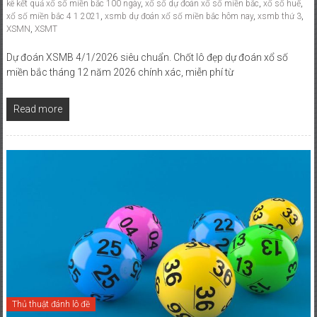
kê kết quả xổ số miền bắc 100 ngày
,
xổ số dự đoán xổ số miền bắc
,
xổ số huế
,
xổ số miền bắc 4 1 2021
,
xsmb dự đoán xổ số miền bắc hôm nay
,
xsmb thứ 3
,
XSMN
,
XSMT
Dự đoán XSMB 4/1/2026 siêu chuẩn. Chốt lô đẹp dự đoán xổ số
miền bắc tháng 12 năm 2026 chính xác, miễn phí từ
Read more
Thủ thuật đánh lô đề