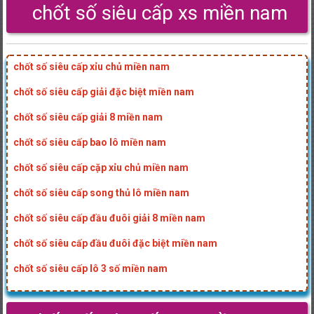
chốt số siêu cấp xs miền nam
chốt số siêu cấp xỉu chủ miền nam
chốt số siêu cấp giải đặc biệt miền nam
chốt số siêu cấp giải 8 miền nam
chốt số siêu cấp bao lô miền nam
chốt số siêu cấp cặp xỉu chủ miền nam
chốt số siêu cấp song thủ lô miền nam
chốt số siêu cấp đầu đuôi giải 8 miền nam
chốt số siêu cấp đầu đuôi đặc biệt miền nam
chốt số siêu cấp lô 3 số miền nam