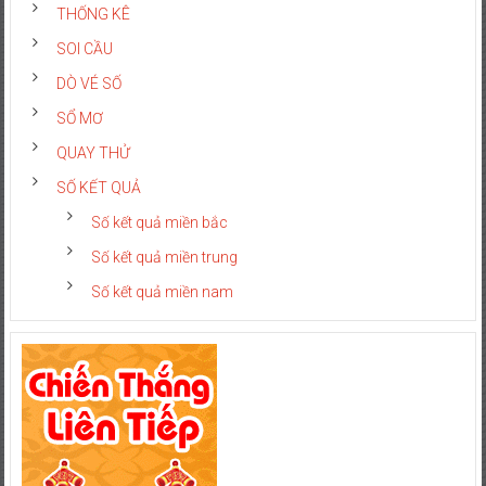
THỐNG KÊ
SOI CẦU
DÒ VÉ SỐ
SỔ MƠ
QUAY THỬ
SỐ KẾT QUẢ
Số kết quả miền bắc
Số kết quả miền trung
Số kết quả miền nam