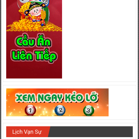
Lịch Vạn Sự