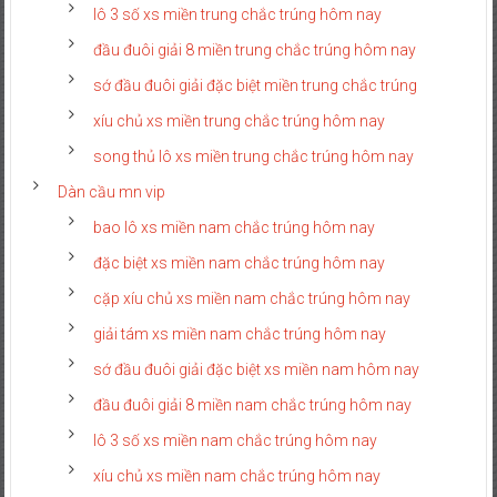
lô 3 số xs miền trung chắc trúng hôm nay
đầu đuôi giải 8 miền trung chắc trúng hôm nay
sớ đầu đuôi giải đặc biệt miền trung chắc trúng
xíu chủ xs miền trung chắc trúng hôm nay
song thủ lô xs miền trung chắc trúng hôm nay
Dàn cầu mn vip
bao lô xs miền nam chắc trúng hôm nay
đặc biệt xs miền nam chắc trúng hôm nay
cặp xíu chủ xs miền nam chắc trúng hôm nay
giải tám xs miền nam chắc trúng hôm nay
sớ đầu đuôi giải đặc biệt xs miền nam hôm nay
đầu đuôi giải 8 miền nam chắc trúng hôm nay
lô 3 số xs miền nam chắc trúng hôm nay
xíu chủ xs miền nam chắc trúng hôm nay