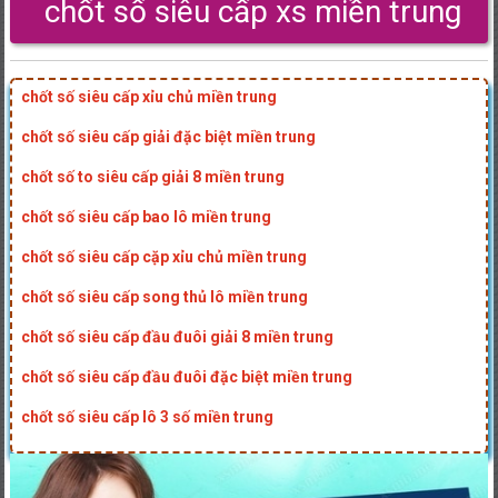
chốt số siêu cấp xs miền trung
chốt số siêu cấp xỉu chủ miền trung
chốt số siêu cấp giải đặc biệt miền trung
chốt số to siêu cấp giải 8 miền trung
chốt số siêu cấp bao lô miền trung
chốt số siêu cấp cặp xỉu chủ miền trung
chốt số siêu cấp song thủ lô miền trung
chốt số siêu cấp đầu đuôi giải 8 miền trung
chốt số siêu cấp đầu đuôi đặc biệt miền trung
chốt số siêu cấp lô 3 số miền trung