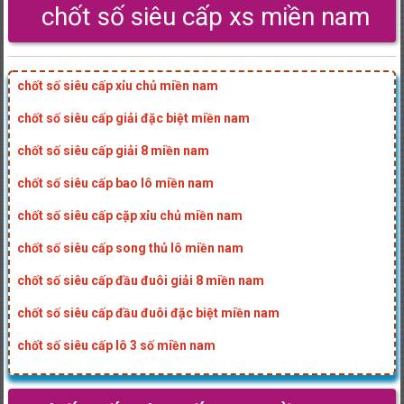
chốt số siêu cấp xs miền nam
chốt số siêu cấp xỉu chủ miền nam
chốt số siêu cấp giải đặc biệt miền nam
chốt số siêu cấp giải 8 miền nam
chốt số siêu cấp bao lô miền nam
chốt số siêu cấp cặp xỉu chủ miền nam
chốt số siêu cấp song thủ lô miền nam
chốt số siêu cấp đầu đuôi giải 8 miền nam
chốt số siêu cấp đầu đuôi đặc biệt miền nam
chốt số siêu cấp lô 3 số miền nam