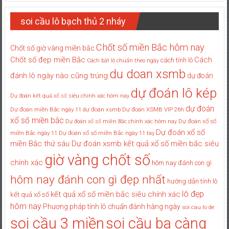
soi cầu lô bạch thủ 2 nháy
Chốt số miền Bắc hôm nay
Chốt số giờ vàng miền bắc
Chốt số đẹp miền Bắc
Cách
cách tính lô
Cách bắt lô chuẩn theo ngày
du doan xsmb
đánh lô ngày nào cũng trúng
dự đoán
dự đoán lô kép
Dự đoán kết quả xổ số siêu chính xác hôm nay
dự đoán
Dự đoán miền Bắc ngày 11
dự đoán xsmb
Dự đoán XSMB VIP 26h
xổ số miền bắc
Dự đoán xổ số
Dự đoán xổ số miền Bắc chính xác hôm nay
Dự đoán xổ số
miền Bắc ngày 11
Dự đoán xổ số miền Bắc ngày 11 tay
miền Bắc thứ sáu Dự đoán xsmb kết quả xổ số miền bắc siêu
giờ vàng chốt số
chính xác
hôm nay đánh con gì
hôm nay đánh con gì đẹp nhất
hướng dẫn tính lô
lô đẹp
kết quả xổ số miền bắc siêu chính xác
kết quả xổ số
hôm nay
Phương pháp tính lô chuẩn đánh hàng ngày
soi cau lo de
soi cầu 3 miền
soi cầu ba càng