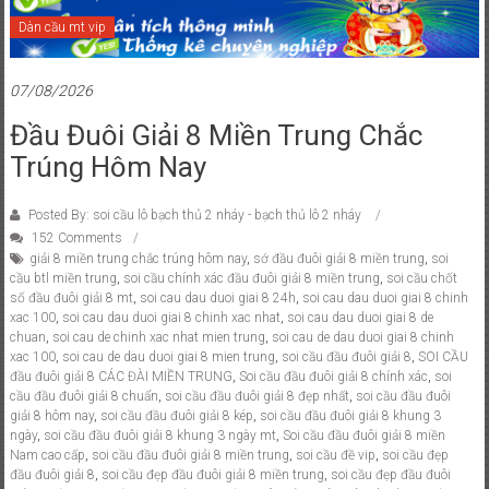
Dàn cầu mt vip
07/08/2026
Đầu Đuôi Giải 8 Miền Trung Chắc
Trúng Hôm Nay
Posted By: soi cầu lô bạch thủ 2 nháy - bạch thủ lô 2 nháy
152 Comments
giải 8 miền trung chắc trúng hôm nay
,
sớ đầu đuôi giải 8 miền trung
,
soi
cầu btl miền trung
,
soi cầu chính xác đầu đuôi giải 8 miền trung
,
soi cầu chốt
số đầu đuôi giải 8 mt
,
soi cau dau duoi giai 8 24h
,
soi cau dau duoi giai 8 chinh
xac 100
,
soi cau dau duoi giai 8 chinh xac nhat
,
soi cau dau duoi giai 8 de
chuan
,
soi cau de chinh xac nhat mien trung
,
soi cau de dau duoi giai 8 chinh
xac 100
,
soi cau de dau duoi giai 8 mien trung
,
soi cầu đầu đuôi giải 8
,
SOI CẦU
đầu đuôi giải 8 CÁC ĐÀI MIỀN TRUNG
,
Soi cầu đầu đuôi giải 8 chính xác
,
soi
cầu đầu đuôi giải 8 chuẩn
,
soi cầu đầu đuôi giải 8 đẹp nhất
,
soi cầu đầu đuôi
giải 8 hôm nay
,
soi cầu đầu đuôi giải 8 kép
,
soi cầu đầu đuôi giải 8 khung 3
ngày
,
soi cầu đầu đuôi giải 8 khung 3 ngày mt
,
Soi cầu đầu đuôi giải 8 miền
Nam cao cấp
,
soi cầu đầu đuôi giải 8 miền trung
,
soi cầu đề vip
,
soi cầu đẹp
đầu đuôi giải 8
,
soi cầu đẹp đầu đuôi giải 8 miền trung
,
soi cầu đẹp đầu đuôi