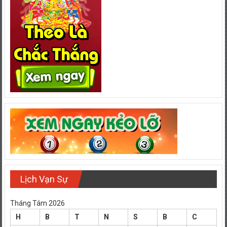
Lịch Vạn Sự
Tháng Tám 2026
H
B
T
N
S
B
C