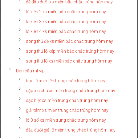
đề đầu đuôi xs miền bắc chắc trúng hôm nay
lô xiên 2 xs miền bắc chắc trúng hôm nay
lô xiên 3 xs miền bắc chắc trúng hôm nay
lô xiên 4 xs miền bắc chắc trúng hôm nay
song thủ đề xs miền bắc chắc trúng hôm nay
song thủ lô kép miền bắc chắc trúng hôm nay
song thủ lô xs miền bắc chắc trúng hôm nay
Dàn cầu mt vip
bao lô xs miền trung chắc trúng hôm nay
cặp xíu chủ xs miền trung chắc trúng hôm nay
đặc biệt xs miền trung chắc trúng hôm nay
giải tám xs miền trung chắc trúng hôm nay
lô 3 số xs miền trung chắc trúng hôm nay
đầu đuôi giải 8 miền trung chắc trúng hôm nay