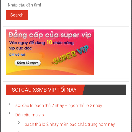
Search
SOI CẦU XSMB VÍP TỐI NAY
soi cầu lô bạch thủ 2 nháy – bạch thủ lô 2 nháy
Dàn cầu mb vip
bạch thủ lô 2 nháy miền bắc chắc trúng hôm nay