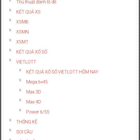
Thủ thuật đánh lô đề
KẾT QUẢ XS
XSMB
XSMN
XSMT
KẾT QUẢ XỔ SỐ
VIETLOTT
KẾT QUẢ XỔ SỐ VIETLOTT HÔM NAY
Mega 6×45
Max 3D
Max 4D
Power 6/55
THỐNG KÊ
SOI CẦU