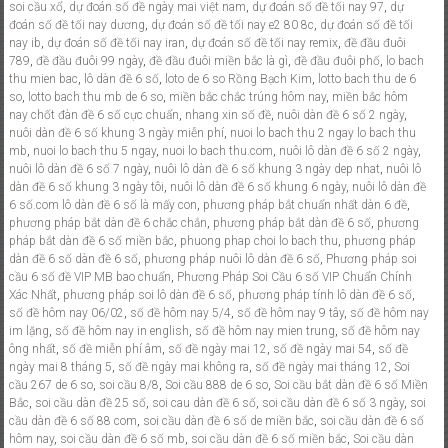
soi cầu xổ
,
dự đoán số đề ngày mai việt nam
,
dự đoán số đề tối nay 97
,
dự
đoán số đề tối nay dương
,
dự đoán số đề tối nay e2 80 8c
,
dự đoán số đề tối
nay ib
,
dự đoán số đề tối nay iran
,
dự đoán số đề tối nay remix
,
đề đầu đuôi
789
,
đề đầu đuôi 99 ngày
,
đề đầu đuôi miền bắc là gì
,
đề đầu đuôi phố
,
lo bach
thu mien bac
,
lô dàn đề 6 số
,
loto de 6 so Rồng Bạch Kim
,
lotto bach thu de 6
so
,
lotto bach thu mb de 6 so
,
miền bắc chắc trúng hôm nay
,
miền bắc hôm
nay chốt đàn đề 6 số cực chuẩn
,
nhang xin số đề
,
nuôi dàn đề 6 số 2 ngày
,
nuôi dàn đề 6 số khung 3 ngày miễn phí
,
nuoi lo bach thu 2 ngay lo bach thu
mb
,
nuoi lo bach thu 5 ngay
,
nuoi lo bach thu.com
,
nuôi lô dàn đề 6 số 2 ngày
,
nuôi lô dàn đề 6 số 7 ngày
,
nuôi lô dàn đề 6 số khung 3 ngày dep nhat
,
nuôi lô
dàn đề 6 số khung 3 ngày tôi
,
nuôi lô dàn đề 6 số khung 6 ngày
,
nuôi lô dàn đề
6 số.com lô dàn đề 6 số là mấy con
,
phương pháp bắt chuẩn nhất dàn 6 đề
,
phương pháp bắt dàn đề 6 chắc chắn
,
phương pháp bắt dàn đề 6 số
,
phương
pháp bắt dàn đề 6 số miền bắc
,
phuong phap choi lo bach thu
,
phương pháp
dàn đề 6 số dàn đề 6 số
,
phương pháp nuôi lô dàn đề 6 số
,
Phương pháp soi
cầu 6 số đề VIP MB bao chuẩn
,
Phương Pháp Soi Cầu 6 số VIP Chuẩn Chính
Xác Nhất
,
phương pháp soi lô dàn đề 6 số
,
phương pháp tính lô dàn đề 6 số
,
số đề hôm nay 06/02
,
số đề hôm nay 5/4
,
số đề hôm nay 9 tây
,
số đề hôm nay
im lặng
,
số đề hôm nay in english
,
số đề hôm nay mien trung
,
số đề hôm nay
ông nhất
,
số đề miễn phí âm
,
số đề ngày mai 12
,
số đề ngày mai 54
,
số đề
ngày mai 8 tháng 5
,
số đề ngày mai không ra
,
số đề ngày mai tháng 12
,
Soi
cầu 267 de 6 so
,
soi cầu 8/8
,
Soi cầu 888 de 6 so
,
Soi cầu bắt dàn đề 6 số Miền
Bắc
,
soi cầu dàn đề 25 số
,
soi cau dàn đề 6 số
,
soi cầu dàn đề 6 số 3 ngày
,
soi
cầu dàn đề 6 số 88 com
,
soi cầu dàn đề 6 số de miền bắc
,
soi cầu dàn đề 6 số
hôm nay
,
soi cầu dàn đề 6 số mb
,
soi cầu dàn đề 6 số miền bắc
,
Soi cầu dàn