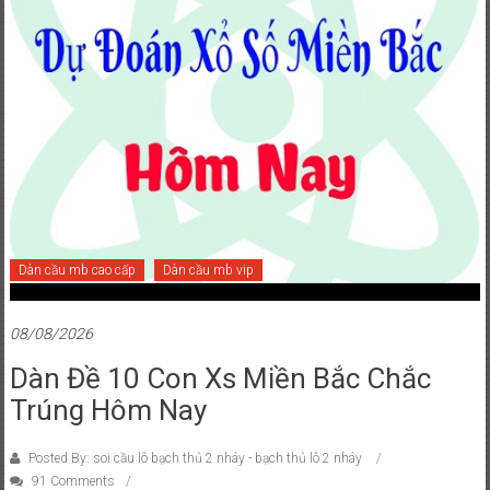
Dàn cầu mb cao cấp
Dàn cầu mb vip
08/08/2026
Dàn Đề 10 Con Xs Miền Bắc Chắc
Trúng Hôm Nay
Posted By: soi cầu lô bạch thủ 2 nháy - bạch thủ lô 2 nháy
91 Comments