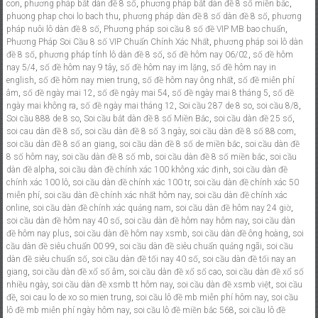
con
,
phương pháp bắt dàn đề 8 số
,
phương pháp bắt dàn đề 8 số miền bắc
,
phuong phap choi lo bach thu
,
phương pháp dàn đề 8 số dàn đề 8 số
,
phương
pháp nuôi lô dàn đề 8 số
,
Phương pháp soi cầu 8 số đề VIP MB bao chuẩn
,
Phương Pháp Soi Cầu 8 số VIP Chuẩn Chính Xác Nhất
,
phương pháp soi lô dàn
đề 8 số
,
phương pháp tính lô dàn đề 8 số
,
số đề hôm nay 06/02
,
số đề hôm
nay 5/4
,
số đề hôm nay 9 tây
,
số đề hôm nay im lặng
,
số đề hôm nay in
english
,
số đề hôm nay mien trung
,
số đề hôm nay ông nhất
,
số đề miễn phí
âm
,
số đề ngày mai 12
,
số đề ngày mai 54
,
số đề ngày mai 8 tháng 5
,
số đề
ngày mai không ra
,
số đề ngày mai tháng 12
,
Soi cầu 287 de 8 so
,
soi cầu 8/8
,
Soi cầu 888 de 8 so
,
Soi cầu bắt dàn đề 8 số Miền Bắc
,
soi cầu dàn đề 25 số
,
soi cau dàn đề 8 số
,
soi cầu dàn đề 8 số 3 ngày
,
soi cầu dàn đề 8 số 88 com
,
soi cầu dàn đề 8 số an giang
,
soi cầu dàn đề 8 số de miền bắc
,
soi cầu dàn đề
8 số hôm nay
,
soi cầu dàn đề 8 số mb
,
soi cầu dàn đề 8 số miền bắc
,
soi cầu
dàn đề alpha
,
soi cầu dàn đề chính xác 100 không xác định
,
soi cầu dàn đề
chính xác 100 lô
,
soi cầu dàn đề chính xác 100 tr
,
soi cầu dàn đề chính xác 50
miễn phí
,
soi cầu dàn đề chính xác nhất hôm nay
,
soi cầu dàn đề chính xác
online
,
soi cầu dàn đề chính xác quảng nam
,
soi cầu dàn đề hôm nay 24 giờ
,
soi cầu dàn đề hôm nay 40 số
,
soi cầu dàn đề hôm nay hôm nay
,
soi cầu dàn
đề hôm nay plus
,
soi cầu dàn đề hôm nay xsmb
,
soi cầu dàn đề ông hoàng
,
soi
cầu dàn đề siêu chuẩn 00 99
,
soi cầu dàn đề siêu chuẩn quảng ngãi
,
soi cầu
dàn đề siêu chuẩn số
,
soi cầu dàn đề tối nay 40 số
,
soi cầu dàn đề tối nay an
giang
,
soi cầu dàn đề xổ số âm
,
soi cầu dàn đề xổ số cao
,
soi cầu dàn đề xổ số
nhiều ngày
,
soi cầu dàn đề xsmb tt hôm nay
,
soi cầu dàn đề xsmb việt
,
soi cầu
đề
,
soi cau lo de xo so mien trung
,
soi cầu lô đề mb miễn phí hôm nay
,
soi cầu
lô đề mb miễn phí ngày hôm nay
,
soi cầu lô đề miền bắc 568
,
soi cầu lô đề