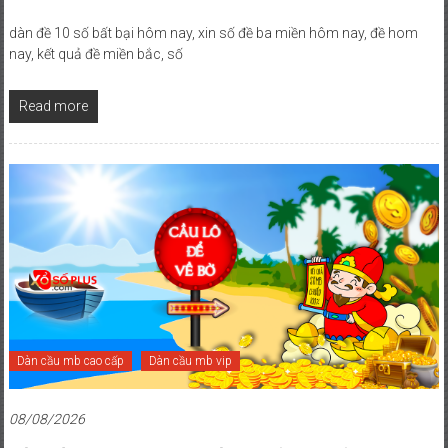
dàn đề 10 số bất bại hôm nay, xin số đề ba miền hôm nay, đề hom
nay, kết quả đề miền bắc, số
Read more
Dàn cầu mb cao cấp
Dàn cầu mb vip
08/08/2026