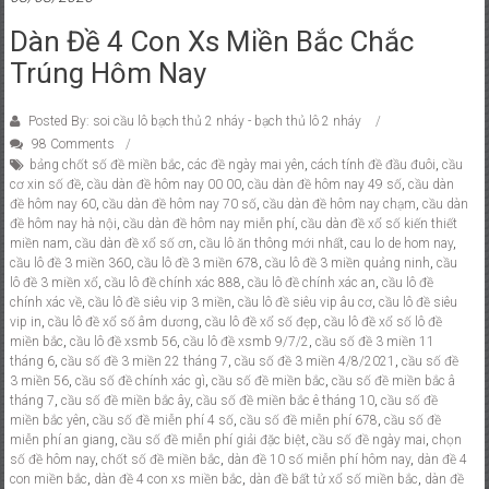
Dàn Đề 4 Con Xs Miền Bắc Chắc
Trúng Hôm Nay
Posted By: soi cầu lô bạch thủ 2 nháy - bạch thủ lô 2 nháy
98 Comments
bảng chốt số đề miền bắc
,
các đề ngày mai yên
,
cách tính đề đầu đuôi
,
cầu
cơ xin số đề
,
cầu dàn đề hôm nay 00 00
,
cầu dàn đề hôm nay 49 số
,
cầu dàn
đề hôm nay 60
,
cầu dàn đề hôm nay 70 số
,
cầu dàn đề hôm nay chạm
,
cầu dàn
đề hôm nay hà nội
,
cầu dàn đề hôm nay miễn phí
,
cầu dàn đề xổ số kiến thiết
miền nam
,
cầu dàn đề xổ số ơn
,
cầu lô ăn thông mới nhất
,
cau lo de hom nay
,
cầu lô đề 3 miền 360
,
cầu lô đề 3 miền 678
,
cầu lô đề 3 miền quảng ninh
,
cầu
lô đề 3 miền xổ
,
cầu lô đề chính xác 888
,
cầu lô đề chính xác an
,
cầu lô đề
chính xác về
,
cầu lô đề siêu vip 3 miền
,
cầu lô đề siêu vip âu cơ
,
cầu lô đề siêu
vip in
,
cầu lô đề xổ số âm dương
,
cầu lô đề xổ số đẹp
,
cầu lô đề xổ số lô đề
miền bắc
,
cầu lô đề xsmb 56
,
cầu lô đề xsmb 9/7/2
,
cầu số đề 3 miền 11
tháng 6
,
cầu số đề 3 miền 22 tháng 7
,
cầu số đề 3 miền 4/8/2021
,
cầu số đề
3 miền 56
,
cầu số đề chính xác gì
,
cầu số đề miền bắc
,
cầu số đề miền bắc â
tháng 7
,
cầu số đề miền bắc ây
,
cầu số đề miền bắc ê tháng 10
,
cầu số đề
miền bắc yên
,
cầu số đề miễn phí 4 số
,
cầu số đề miễn phí 678
,
cầu số đề
miễn phí an giang
,
cầu số đề miễn phí giải đặc biệt
,
cầu số đề ngày mai
,
chọn
số đề hôm nay
,
chốt số đề miền bắc
,
dàn đề 10 số miễn phí hôm nay
,
dàn đề 4
con miền bắc
,
dàn đề 4 con xs miền bắc
,
dàn đề bất tử xổ số miền bắc
,
dàn đề