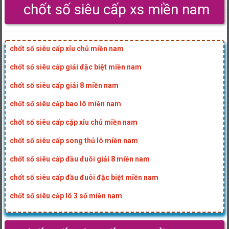
chốt số siêu cấp xs miền nam
chốt số siêu cấp xỉu chủ miền nam
chốt số siêu cấp giải đặc biệt miền nam
chốt số siêu cấp giải 8 miền nam
chốt số siêu cấp bao lô miền nam
chốt số siêu cấp cặp xỉu chủ miền nam
chốt số siêu cấp song thủ lô miền nam
chốt số siêu cấp đầu đuôi giải 8 miền nam
chốt số siêu cấp đầu đuôi đặc biệt miền nam
chốt số siêu cấp lô 3 số miền nam