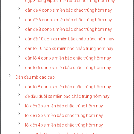
cặp 3 càng víp xs miền bắc chắc trúng hôm nay
dàn đề 4 con xs miền bắc chắc trúng hôm nay
dàn đề 6 con xs miền bắc chắc trúng hôm nay
dàn đề 8 con xs miền bắc chắc trúng hôm nay
dàn đề 10 con xs miền bắc chắc trúng hôm nay
dàn lô 10 con xs miền bắc chắc trúng hôm nay
dàn lô 4 con xs miền bắc chắc trúng hôm nay
dàn lô 6 con xs miền bắc chắc trúng hôm nay
Dàn cầu mb cao cấp
dàn lô 8 con xs miền bắc chắc trúng hôm nay
đề đầu đuôi xs miền bắc chắc trúng hôm nay
lô xiên 2 xs miền bắc chắc trúng hôm nay
lô xiên 3 xs miền bắc chắc trúng hôm nay
lô xiên 4 xs miền bắc chắc trúng hôm nay