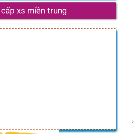
 cấp xs miền trung