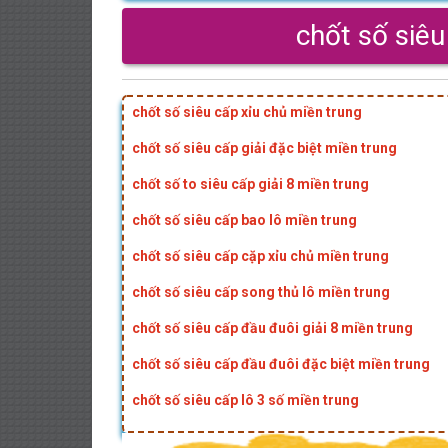
chốt số siêu
chốt số siêu cấp xỉu chủ miền trung
chốt số siêu cấp giải đặc biệt miền trung
chốt số to siêu cấp giải 8 miền trung
chốt số siêu cấp bao lô miền trung
chốt số siêu cấp cặp xỉu chủ miền trung
chốt số siêu cấp song thủ lô miền trung
chốt số siêu cấp đầu đuôi giải 8 miền trung
chốt số siêu cấp đầu đuôi đặc biệt miền trung
chốt số siêu cấp lô 3 số miền trung