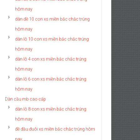
hôm nay
dàn đề 10 con xs miền bắc chắc trúng
hôm nay
dàn lô 10 con xs miền bắc chắc trúng
hôm nay
dàn lô 4 con xs miền bắc chắc trúng
hôm nay
dàn lô 6 con xs miền bắc chắc trúng
hôm nay
Dàn cầu mb cao cấp
dàn lô 8 con xs miền bắc chắc trúng
hôm nay
đề đầu đuôi xs miền bắc chắc trúng hôm
nay