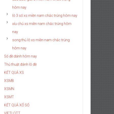
hôm nay
lô 3 số xs miền nam chắc trúng hôm nay
xíu chủ xs miền nam chắc trúng hôm
nay
song thủ lô xs miền nam chắc trúng
hôm nay
Số đề đánh hôm nay
Thủ thuật đánh lô đề
KẾT QUẢ XS
XSMB
XSMN
XSMT
KẾT QUẢ XỔ SỐ
VIETLOTT