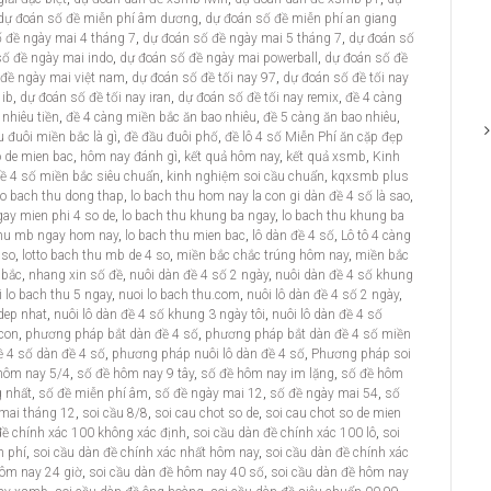
dự đoán số đề miễn phí âm dương
,
dự đoán số đề miễn phí an giang
 đề ngày mai 4 tháng 7
,
dự đoán số đề ngày mai 5 tháng 7
,
dự đoán số
số đề ngày mai indo
,
dự đoán số đề ngày mai powerball
,
dự đoán số đề
đề ngày mai việt nam
,
dự đoán số đề tối nay 97
,
dự đoán số đề tối nay
 ib
,
dự đoán số đề tối nay iran
,
dự đoán số đề tối nay remix
,
đề 4 càng
nhiêu tiền
,
đề 4 càng miền bắc ăn bao nhiêu
,
đề 5 càng ăn bao nhiêu
,
u đuôi miền bắc là gì
,
đề đầu đuôi phố
,
đề lô 4 số Miễn Phí ăn cặp đẹp
o de mien bac
,
hôm nay đánh gì
,
kết quả hôm nay
,
kết quả xsmb
,
Kinh
ề 4 số miền bắc siêu chuẩn
,
kinh nghiệm soi cầu chuẩn
,
kqxsmb plus
lo bach thu dong thap
,
lo bach thu hom nay la con gi dàn đề 4 số là sao
,
gay mien phi 4 so de
,
lo bach thu khung ba ngay
,
lo bach thu khung ba
thu mb ngay hom nay
,
lo bach thu mien bac
,
lô dàn đề 4 số
,
Lô tô 4 càng
 so
,
lotto bach thu mb de 4 so
,
miền bắc chắc trúng hôm nay
,
miền bắc
 bắc
,
nhang xin số đề
,
nuôi dàn đề 4 số 2 ngày
,
nuôi dàn đề 4 số khung
i lo bach thu 5 ngay
,
nuoi lo bach thu.com
,
nuôi lô dàn đề 4 số 2 ngày
,
dep nhat
,
nuôi lô dàn đề 4 số khung 3 ngày tôi
,
nuôi lô dàn đề 4 số
 con
,
phương pháp bắt dàn đề 4 số
,
phương pháp bắt dàn đề 4 số miền
 4 số dàn đề 4 số
,
phương pháp nuôi lô dàn đề 4 số
,
Phương pháp soi
hôm nay 5/4
,
số đề hôm nay 9 tây
,
số đề hôm nay im lặng
,
số đề hôm
 nhất
,
số đề miễn phí âm
,
số đề ngày mai 12
,
số đề ngày mai 54
,
số
mai tháng 12
,
soi cầu 8/8
,
soi cau chot so de
,
soi cau chot so de mien
đề chính xác 100 không xác định
,
soi cầu dàn đề chính xác 100 lô
,
soi
n phí
,
soi cầu dàn đề chính xác nhất hôm nay
,
soi cầu dàn đề chính xác
hôm nay 24 giờ
,
soi cầu dàn đề hôm nay 40 số
,
soi cầu dàn đề hôm nay