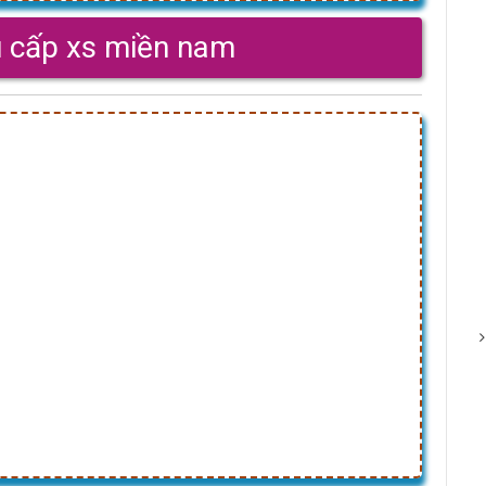
u cấp xs miền nam