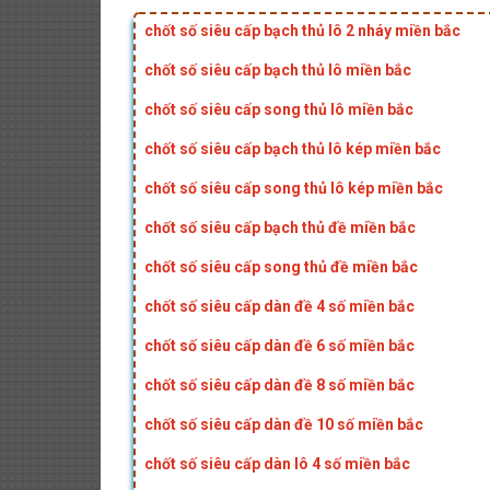
chốt số siêu cấp bạch thủ lô 2 nháy miền bắc
chốt số siêu cấp bạch thủ lô miền bắc
chốt số siêu cấp song thủ lô miền bắc
chốt số siêu cấp bạch thủ lô kép miền bắc
chốt số siêu cấp song thủ lô kép miền bắc
chốt số siêu cấp bạch thủ đề miền bắc
chốt số siêu cấp song thủ đề miền bắc
chốt số siêu cấp dàn đề 4 số miền bắc
chốt số siêu cấp dàn đề 6 số miền bắc
chốt số siêu cấp dàn đề 8 số miền bắc
chốt số siêu cấp dàn đề 10 số miền bắc
chốt số siêu cấp dàn lô 4 số miền bắc