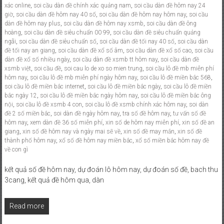
xác online
,
soi cầu dàn đề chính xác quảng nam
,
soi cầu dàn đề hôm nay 24
giờ
,
soi cầu dàn đề hôm nay 40 số
,
soi cầu dàn đề hôm nay hôm nay
,
soi cầu
dàn đề hôm nay plus
,
soi cầu dàn đề hôm nay xsmb
,
soi cầu dàn đề ông
hoàng
,
soi cầu dàn đề siêu chuẩn 00 99
,
soi cầu dàn đề siêu chuẩn quảng
ngãi
,
soi cầu dàn đề siêu chuẩn số
,
soi cầu dàn đề tối nay 40 số
,
soi cầu dàn
đề tối nay an giang
,
soi cầu dàn đề xổ số âm
,
soi cầu dàn đề xổ số cao
,
soi cầu
dàn đề xổ số nhiều ngày
,
soi cầu dàn đề xsmb tt hôm nay
,
soi cầu dàn đề
xsmb việt
,
soi cầu đề
,
soi cau lo de xo so mien trung
,
soi cầu lô đề mb miễn phí
hôm nay
,
soi cầu lô đề mb miễn phí ngày hôm nay
,
soi cầu lô đề miền bắc 568
,
soi cầu lô đề miền bắc internet
,
soi cầu lô đề miền bắc ngày
,
soi cầu lô đề miền
bắc ngày 12
,
soi cầu lô đề miền bắc ngày hôm nay
,
soi cầu lô đề miền bắc ông
nội
,
soi cầu lô đề xsmb 4 con
,
soi cầu lô đề xsmb chính xác hôm nay
,
soi dàn
đề 2 số miền bắc
,
soi dàn đề ngày hôm nay
,
tra số đề hôm nay
,
tư vấn số đề
hôm nay
,
xem dàn đề 36 số miễn phí
,
xin số de hôm nay miễn phí
,
xin số đề an
giang
,
xin số đề hôm nay và ngày mai sẽ về
,
xin số đề may mắn
,
xin số đề
thành phố hôm nay
,
xổ số đề hôm nay miền bắc
,
xổ số miền bắc hôm nay đề
về con gì
kết quả số đề hôm nay, dự đoán lô hôm nay, dự đoán số đề, bach thu
3cang, kết quả đề hôm qua, dàn
Read more