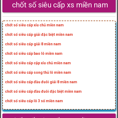
chốt số siêu cấp xs miền nam
chốt số siêu cấp xỉu chủ miền nam
chốt số siêu cấp giải đặc biệt miền nam
chốt số siêu cấp giải 8 miền nam
chốt số siêu cấp bao lô miền nam
chốt số siêu cấp cặp xỉu chủ miền nam
chốt số siêu cấp song thủ lô miền nam
chốt số siêu cấp đầu đuôi giải 8 miền nam
chốt số siêu cấp đầu đuôi đặc biệt miền nam
chốt số siêu cấp lô 3 số miền nam