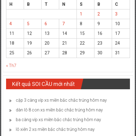
H
B
T
N
S
B
C
1
2
3
4
5
6
7
8
9
10
11
12
13
14
15
16
17
18
19
20
21
22
23
24
25
26
27
28
29
30
31
« Th7
Kết quả SOI CẦU mới nhất
cặp 3 càng víp xs miền bắc chắc trúng hôm nay
dàn lô 8 con xs miền bắc chắc trúng hôm nay
ba càng víp xs miền bắc chắc trúng hôm nay
lô xiên 2 xs miền bắc chắc trúng hôm nay