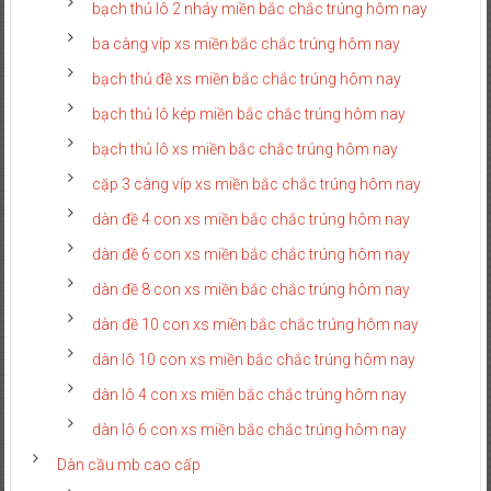
bạch thủ lô 2 nháy miền bắc chắc trúng hôm nay
ba càng víp xs miền bắc chắc trúng hôm nay
bạch thủ đề xs miền bắc chắc trúng hôm nay
bạch thủ lô kép miền bắc chắc trúng hôm nay
bạch thủ lô xs miền bắc chắc trúng hôm nay
cặp 3 càng víp xs miền bắc chắc trúng hôm nay
dàn đề 4 con xs miền bắc chắc trúng hôm nay
dàn đề 6 con xs miền bắc chắc trúng hôm nay
dàn đề 8 con xs miền bắc chắc trúng hôm nay
dàn đề 10 con xs miền bắc chắc trúng hôm nay
dàn lô 10 con xs miền bắc chắc trúng hôm nay
dàn lô 4 con xs miền bắc chắc trúng hôm nay
dàn lô 6 con xs miền bắc chắc trúng hôm nay
Dàn cầu mb cao cấp