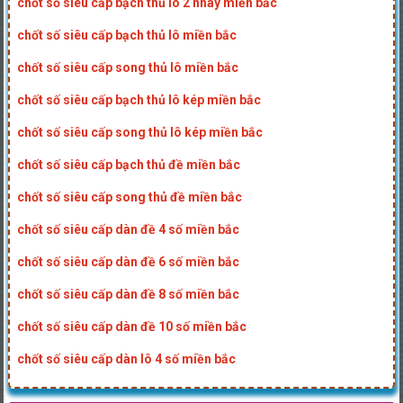
chốt số siêu cấp bạch thủ lô 2 nháy miền bắc
chốt số siêu cấp bạch thủ lô miền bắc
chốt số siêu cấp song thủ lô miền bắc
chốt số siêu cấp bạch thủ lô kép miền bắc
chốt số siêu cấp song thủ lô kép miền bắc
chốt số siêu cấp bạch thủ đề miền bắc
chốt số siêu cấp song thủ đề miền bắc
chốt số siêu cấp dàn đề 4 số miền bắc
chốt số siêu cấp dàn đề 6 số miền bắc
chốt số siêu cấp dàn đề 8 số miền bắc
chốt số siêu cấp dàn đề 10 số miền bắc
chốt số siêu cấp dàn lô 4 số miền bắc