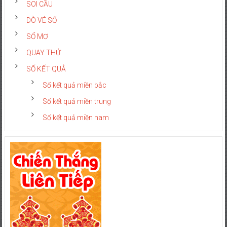
SOI CẦU
DÒ VÉ SỐ
SỔ MƠ
QUAY THỬ
SỐ KẾT QUẢ
Số kết quả miền bắc
Số kết quả miền trung
Số kết quả miền nam