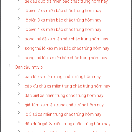
đề đầu đuôi xs miền bắc chắc trúng hôm nay
lô xiên 2 xs miền bắc chắc trúng hôm nay
lô xiên 3 xs miền bắc chắc trúng hôm nay
lô xiên 4 xs miền bắc chắc trúng hôm nay
song thủ đề xs miền bắc chắc trúng hôm nay
song thủ lô kép miền bắc chắc trúng hôm nay
song thủ lô xs miền bắc chắc trúng hôm nay
Dàn cầu mt vip
bao lô xs miền trung chắc trúng hôm nay
cặp xíu chủ xs miền trung chắc trúng hôm nay
đặc biệt xs miền trung chắc trúng hôm nay
giải tám xs miền trung chắc trúng hôm nay
lô 3 số xs miền trung chắc trúng hôm nay
đầu đuôi giải 8 miền trung chắc trúng hôm nay