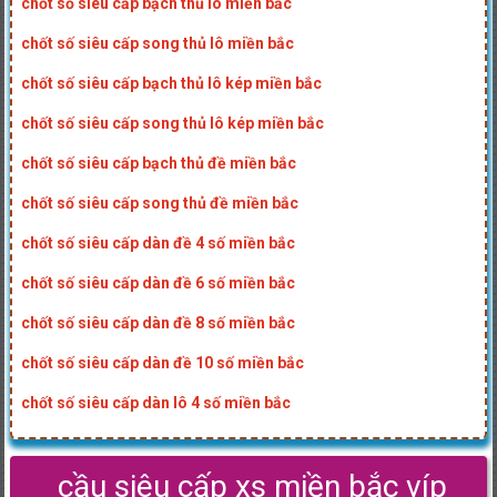
chốt số siêu cấp bạch thủ lô miền bắc
chốt số siêu cấp song thủ lô miền bắc
chốt số siêu cấp bạch thủ lô kép miền bắc
chốt số siêu cấp song thủ lô kép miền bắc
chốt số siêu cấp bạch thủ đề miền bắc
chốt số siêu cấp song thủ đề miền bắc
chốt số siêu cấp dàn đề 4 số miền bắc
chốt số siêu cấp dàn đề 6 số miền bắc
chốt số siêu cấp dàn đề 8 số miền bắc
chốt số siêu cấp dàn đề 10 số miền bắc
chốt số siêu cấp dàn lô 4 số miền bắc
cầu siêu cấp xs miền bắc víp