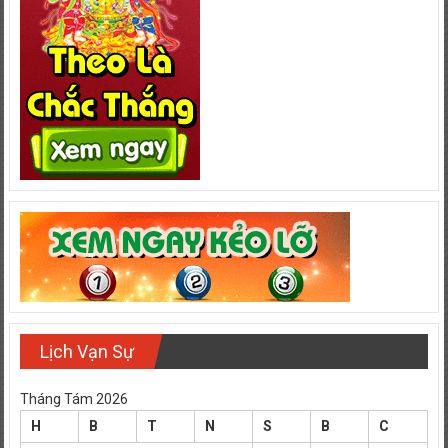
Lịch Vạn Sự
Tháng Tám 2026
H
B
T
N
S
B
C