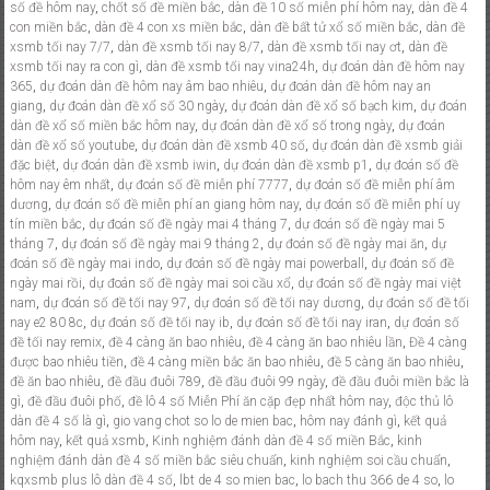
số đề hôm nay
,
chốt số đề miền bắc
,
dàn đề 10 số miễn phí hôm nay
,
dàn đề 4
con miền bắc
,
dàn đề 4 con xs miền bắc
,
dàn đề bất tử xổ số miền bắc
,
dàn đề
xsmb tối nay 7/7
,
dàn đề xsmb tối nay 8/7
,
dàn đề xsmb tối nay ơt
,
dàn đề
xsmb tối nay ra con gì
,
dàn đề xsmb tối nay vina24h
,
dự đoán dàn đề hôm nay
365
,
dự đoán dàn đề hôm nay âm bao nhiêu
,
dự đoán dàn đề hôm nay an
giang
,
dự đoán dàn đề xổ số 30 ngày
,
dự đoán dàn đề xổ số bạch kim
,
dự đoán
dàn đề xổ số miền bắc hôm nay
,
dự đoán dàn đề xổ số trong ngày
,
dự đoán
dàn đề xổ số youtube
,
dự đoán dàn đề xsmb 40 số
,
dự đoán dàn đề xsmb giải
đặc biệt
,
dự đoán dàn đề xsmb iwin
,
dự đoán dàn đề xsmb p1
,
dự đoán số đề
hôm nay êm nhất
,
dự đoán số đề miễn phí 7777
,
dự đoán số đề miễn phí âm
dương
,
dự đoán số đề miễn phí an giang hôm nay
,
dự đoán số đề miễn phí uy
tín miền bắc
,
dự đoán số đề ngày mai 4 tháng 7
,
dự đoán số đề ngày mai 5
tháng 7
,
dự đoán số đề ngày mai 9 tháng 2
,
dự đoán số đề ngày mai ăn
,
dự
đoán số đề ngày mai indo
,
dự đoán số đề ngày mai powerball
,
dự đoán số đề
ngày mai rồi
,
dự đoán số đề ngày mai soi cầu xổ
,
dự đoán số đề ngày mai việt
nam
,
dự đoán số đề tối nay 97
,
dự đoán số đề tối nay dương
,
dự đoán số đề tối
nay e2 80 8c
,
dự đoán số đề tối nay ib
,
dự đoán số đề tối nay iran
,
dự đoán số
đề tối nay remix
,
đề 4 càng ăn bao nhiêu
,
đề 4 càng ăn bao nhiêu lần
,
Đề 4 càng
được bao nhiêu tiền
,
đề 4 càng miền bắc ăn bao nhiêu
,
đề 5 càng ăn bao nhiêu
,
đề ăn bao nhiêu
,
đề đầu đuôi 789
,
đề đầu đuôi 99 ngày
,
đề đầu đuôi miền bắc là
gì
,
đề đầu đuôi phố
,
đề lô 4 số Miễn Phí ăn cặp đẹp nhất hôm nay
,
độc thủ lô
dàn đề 4 số là gì
,
gio vang chot so lo de mien bac
,
hôm nay đánh gì
,
kết quả
hôm nay
,
kết quả xsmb
,
Kinh nghiệm đánh dàn đề 4 số miền Bắc
,
kinh
nghiệm đánh dàn đề 4 số miền bắc siêu chuẩn
,
kinh nghiệm soi cầu chuẩn
,
kqxsmb plus lô dàn đề 4 số
,
lbt de 4 so mien bac
,
lo bach thu 366 de 4 so
,
lo