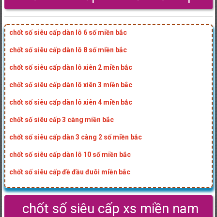
chốt số siêu cấp dàn lô 6 số miền bắc
chốt số siêu cấp dàn lô 8 số miền bắc
chốt số siêu cấp dàn lô xiên 2 miền bắc
chốt số siêu cấp dàn lô xiên 3 miền bắc
chốt số siêu cấp dàn lô xiên 4 miền bắc
chốt số siêu cấp 3 càng miền bắc
chốt số siêu cấp dàn 3 càng 2 số miền bắc
chốt số siêu cấp dàn lô 10 số miền bắc
chốt số siêu cấp đề đầu đuôi miền bắc
chốt số siêu cấp xs miền nam