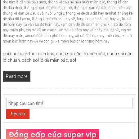
thế nào là dàn đề đầu đuôi
,
thống kê cầu đề đầu đuôi miền bắc
,
thống kê dàn
đề đầu đuôi
,
thống kê dàn đề đầu đuôi mb
,
thống kê dàn đề đầu đuôi miền bắc
,
thống kê dàn đề đầu đuôi nuôi 3 ngày
,
thong ke de dau dit hay ra nhat
,
thống kê
đề đầu đít hay ra
,
thống kê đề đầu đít hay về
,
tong hop đề đầu đít hay ve
,
tra số
đề hôm nay
,
tư vấn số đề hôm nay
,
xem dàn đề 36 số miễn phí
,
xin số de hôm
nay miễn phí
,
xin số đề an giang
,
xin số đề hôm nay và ngày mai sẽ về
,
xin số
đề may mắn
,
xin số đề thành phố hôm nay
,
xổ số đề hôm nay miền bắc
,
xổ số
miền bắc hôm nay đề về con gì
,
xs miền bắc chắc trúng hôm nay
soi cau bach thu mien bac, cách soi cầu lô miền bắc, cách soi cầu
lô chuẩn, cách soi lô đề miền bắc, soi
Read more
Search