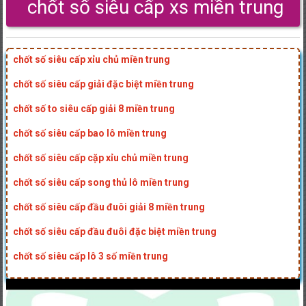
chốt số siêu cấp xs miền trung
chốt số siêu cấp xỉu chủ miền trung
chốt số siêu cấp giải đặc biệt miền trung
chốt số to siêu cấp giải 8 miền trung
chốt số siêu cấp bao lô miền trung
chốt số siêu cấp cặp xỉu chủ miền trung
chốt số siêu cấp song thủ lô miền trung
chốt số siêu cấp đầu đuôi giải 8 miền trung
chốt số siêu cấp đầu đuôi đặc biệt miền trung
chốt số siêu cấp lô 3 số miền trung