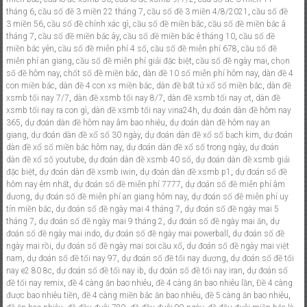
tháng 6
,
cầu số đề 3 miền 22 tháng 7
,
cầu số đề 3 miền 4/8/2021
,
cầu số đề
3 miền 56
,
cầu số đề chính xác gì
,
cầu số đề miền bắc
,
cầu số đề miền bắc â
tháng 7
,
cầu số đề miền bắc ây
,
cầu số đề miền bắc ê tháng 10
,
cầu số đề
miền bắc yên
,
cầu số đề miễn phí 4 số
,
cầu số đề miễn phí 678
,
cầu số đề
miễn phí an giang
,
cầu số đề miễn phí giải đặc biệt
,
cầu số đề ngày mai
,
chọn
số đề hôm nay
,
chốt số đề miền bắc
,
dàn đề 10 số miễn phí hôm nay
,
dàn đề 4
con miền bắc
,
dàn đề 4 con xs miền bắc
,
dàn đề bất tử xổ số miền bắc
,
dàn đề
xsmb tối nay 7/7
,
dàn đề xsmb tối nay 8/7
,
dàn đề xsmb tối nay ơt
,
dàn đề
xsmb tối nay ra con gì
,
dàn đề xsmb tối nay vina24h
,
dự đoán dàn đề hôm nay
365
,
dự đoán dàn đề hôm nay âm bao nhiêu
,
dự đoán dàn đề hôm nay an
giang
,
dự đoán dàn đề xổ số 30 ngày
,
dự đoán dàn đề xổ số bạch kim
,
dự đoán
dàn đề xổ số miền bắc hôm nay
,
dự đoán dàn đề xổ số trong ngày
,
dự đoán
dàn đề xổ số youtube
,
dự đoán dàn đề xsmb 40 số
,
dự đoán dàn đề xsmb giải
đặc biệt
,
dự đoán dàn đề xsmb iwin
,
dự đoán dàn đề xsmb p1
,
dự đoán số đề
hôm nay êm nhất
,
dự đoán số đề miễn phí 7777
,
dự đoán số đề miễn phí âm
dương
,
dự đoán số đề miễn phí an giang hôm nay
,
dự đoán số đề miễn phí uy
tín miền bắc
,
dự đoán số đề ngày mai 4 tháng 7
,
dự đoán số đề ngày mai 5
tháng 7
,
dự đoán số đề ngày mai 9 tháng 2
,
dự đoán số đề ngày mai ăn
,
dự
đoán số đề ngày mai indo
,
dự đoán số đề ngày mai powerball
,
dự đoán số đề
ngày mai rồi
,
dự đoán số đề ngày mai soi cầu xổ
,
dự đoán số đề ngày mai việt
nam
,
dự đoán số đề tối nay 97
,
dự đoán số đề tối nay dương
,
dự đoán số đề tối
nay e2 80 8c
,
dự đoán số đề tối nay ib
,
dự đoán số đề tối nay iran
,
dự đoán số
đề tối nay remix
,
đề 4 càng ăn bao nhiêu
,
đề 4 càng ăn bao nhiêu lần
,
Đề 4 càng
được bao nhiêu tiền
,
đề 4 càng miền bắc ăn bao nhiêu
,
đề 5 càng ăn bao nhiêu
,