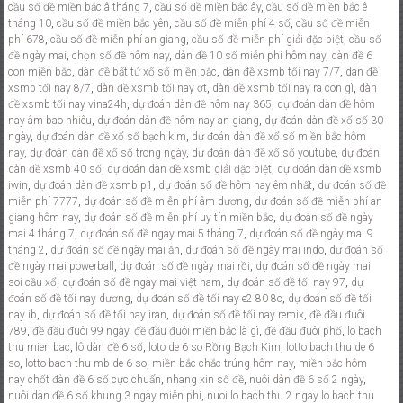
cầu số đề miền bắc â tháng 7
,
cầu số đề miền bắc ây
,
cầu số đề miền bắc ê
tháng 10
,
cầu số đề miền bắc yên
,
cầu số đề miễn phí 4 số
,
cầu số đề miễn
phí 678
,
cầu số đề miễn phí an giang
,
cầu số đề miễn phí giải đặc biệt
,
cầu số
đề ngày mai
,
chọn số đề hôm nay
,
dàn đề 10 số miễn phí hôm nay
,
dàn đề 6
con miền bắc
,
dàn đề bất tử xổ số miền bắc
,
dàn đề xsmb tối nay 7/7
,
dàn đề
xsmb tối nay 8/7
,
dàn đề xsmb tối nay ơt
,
dàn đề xsmb tối nay ra con gì
,
dàn
đề xsmb tối nay vina24h
,
dự đoán dàn đề hôm nay 365
,
dự đoán dàn đề hôm
nay âm bao nhiêu
,
dự đoán dàn đề hôm nay an giang
,
dự đoán dàn đề xổ số 30
ngày
,
dự đoán dàn đề xổ số bạch kim
,
dự đoán dàn đề xổ số miền bắc hôm
nay
,
dự đoán dàn đề xổ số trong ngày
,
dự đoán dàn đề xổ số youtube
,
dự đoán
dàn đề xsmb 40 số
,
dự đoán dàn đề xsmb giải đặc biệt
,
dự đoán dàn đề xsmb
iwin
,
dự đoán dàn đề xsmb p1
,
dự đoán số đề hôm nay êm nhất
,
dự đoán số đề
miễn phí 7777
,
dự đoán số đề miễn phí âm dương
,
dự đoán số đề miễn phí an
giang hôm nay
,
dự đoán số đề miễn phí uy tín miền bắc
,
dự đoán số đề ngày
mai 4 tháng 7
,
dự đoán số đề ngày mai 5 tháng 7
,
dự đoán số đề ngày mai 9
tháng 2
,
dự đoán số đề ngày mai ăn
,
dự đoán số đề ngày mai indo
,
dự đoán số
đề ngày mai powerball
,
dự đoán số đề ngày mai rồi
,
dự đoán số đề ngày mai
soi cầu xổ
,
dự đoán số đề ngày mai việt nam
,
dự đoán số đề tối nay 97
,
dự
đoán số đề tối nay dương
,
dự đoán số đề tối nay e2 80 8c
,
dự đoán số đề tối
nay ib
,
dự đoán số đề tối nay iran
,
dự đoán số đề tối nay remix
,
đề đầu đuôi
789
,
đề đầu đuôi 99 ngày
,
đề đầu đuôi miền bắc là gì
,
đề đầu đuôi phố
,
lo bach
thu mien bac
,
lô dàn đề 6 số
,
loto de 6 so Rồng Bạch Kim
,
lotto bach thu de 6
so
,
lotto bach thu mb de 6 so
,
miền bắc chắc trúng hôm nay
,
miền bắc hôm
nay chốt đàn đề 6 số cực chuẩn
,
nhang xin số đề
,
nuôi dàn đề 6 số 2 ngày
,
nuôi dàn đề 6 số khung 3 ngày miễn phí
,
nuoi lo bach thu 2 ngay lo bach thu