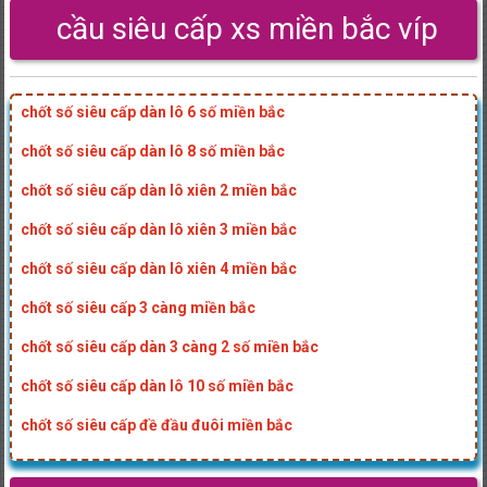
cầu siêu cấp xs miền bắc víp
chốt số siêu cấp dàn lô 6 số miền bắc
chốt số siêu cấp dàn lô 8 số miền bắc
chốt số siêu cấp dàn lô xiên 2 miền bắc
chốt số siêu cấp dàn lô xiên 3 miền bắc
chốt số siêu cấp dàn lô xiên 4 miền bắc
chốt số siêu cấp 3 càng miền bắc
chốt số siêu cấp dàn 3 càng 2 số miền bắc
chốt số siêu cấp dàn lô 10 số miền bắc
chốt số siêu cấp đề đầu đuôi miền bắc