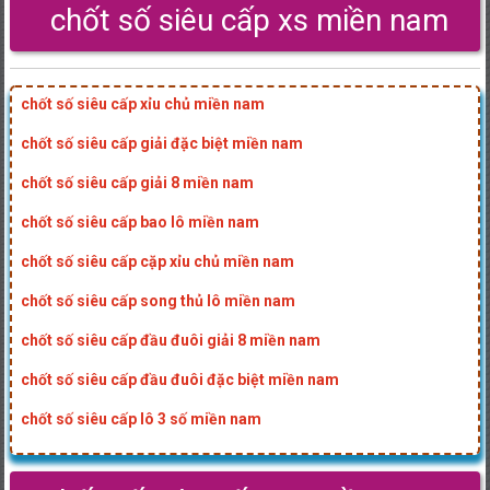
chốt số siêu cấp xs miền nam
chốt số siêu cấp xỉu chủ miền nam
chốt số siêu cấp giải đặc biệt miền nam
chốt số siêu cấp giải 8 miền nam
chốt số siêu cấp bao lô miền nam
chốt số siêu cấp cặp xỉu chủ miền nam
chốt số siêu cấp song thủ lô miền nam
chốt số siêu cấp đầu đuôi giải 8 miền nam
chốt số siêu cấp đầu đuôi đặc biệt miền nam
chốt số siêu cấp lô 3 số miền nam