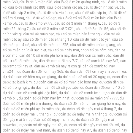
miền 360
,
cầu lô đề 3 miền 678
,
cầu lô đề 3 miền quảng ninh
,
cầu lô đề 3 miền
xổ
,
cầu lô đề chính xác 888
,
cầu lô đề chính xác an
,
cầu lô đề chính xác về
,
cầu
lô đề siêu vip 3 miền
,
cầu lô đề siêu vip âu cơ
,
cầu lô đề siêu vip in
,
cầu lô đề xổ
số âm dương
,
cầu lô đề xổ số đẹp
,
cầu lô đề xổ số lô đề miền bắc
,
cầu lô đề
xsmb 56
,
cầu lô đề xsmb 9/7/2
,
cầu số đề 3 miền 11 tháng 6
,
cầu số đề 3
miền 22 tháng 7
,
cầu số đề 3 miền 4/8/2021
,
cầu số đề 3 miền 56
,
cầu số đề
chính xác gì
,
cầu số đề miền bắc
,
cầu số đề miền bắc â tháng 7
,
cầu số đề
miền bắc ây
,
cầu số đề miền bắc ê tháng 10
,
cầu số đề miền bắc yên
,
cầu số
đề miễn phí 4 số
,
cầu số đề miễn phí 678
,
cầu số đề miễn phí an giang
,
cầu
số đề miễn phí giải đặc biệt
,
cầu số đề ngày mai
,
chọn số đề hôm nay
,
dan de
8 con mb
,
dàn đề 10 số miễn phí hôm nay
,
dàn đề 8 con xs miền bắc
,
dàn đề
bất tử xổ số miền bắc
,
dàn đề xsmb tối nay 7/7
,
dàn đề xsmb tối nay 8/7
,
dàn
đề xsmb tối nay ơt
,
dàn đề xsmb tối nay ra con gì
,
dàn đề xsmb tối nay
vina24h
,
dự đoán dàn đề hôm nay 365
,
dự đoán dàn đề hôm nay âm bao nhiêu
,
dự đoán dàn đề hôm nay an giang
,
dự đoán dàn đề xổ số 30 ngày
,
dự đoán dàn
đề xổ số bạch kim
,
dự đoán dàn đề xổ số miền bắc hôm nay
,
dự đoán dàn đề
xổ số trong ngày
,
dự đoán dàn đề xổ số youtube
,
dự đoán dàn đề xsmb 40 số
,
dự đoán dàn đề xsmb giải đặc biệt
,
dự đoán dàn đề xsmb iwin
,
dự đoán dàn đề
xsmb p1
,
dự đoán số đề hôm nay êm nhất
,
dự đoán số đề miễn phí 7777
,
dự
đoán số đề miễn phí âm dương
,
dự đoán số đề miễn phí an giang hôm nay
,
dự
đoán số đề miễn phí uy tín miền bắc
,
dự đoán số đề ngày mai 4 tháng 7
,
dự
đoán số đề ngày mai 5 tháng 7
,
dự đoán số đề ngày mai 9 tháng 2
,
dự đoán số
đề ngày mai ăn
,
dự đoán số đề ngày mai indo
,
dự đoán số đề ngày mai
powerball
,
dự đoán số đề ngày mai rồi
,
dự đoán số đề ngày mai soi cầu xổ
,
dự
đoán số đề ngày mai việt nam
,
dự đoán số đề tối nay 97
,
dự đoán số đề tối nay