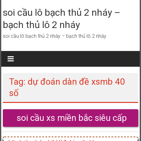
Skip
to
soi cầu lô bạch thủ 2 nháy –
content
bạch thủ lô 2 nháy
soi cầu lô bạch thủ 2 nháy – bạch thủ lô 2 nháy
Tag: dự đoán dàn đề xsmb 40
số
soi cầu xs miền bắc siêu cấp