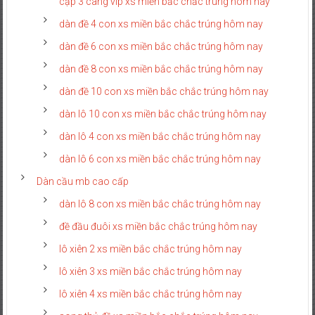
cặp 3 càng víp xs miền bắc chắc trúng hôm nay
dàn đề 4 con xs miền bắc chắc trúng hôm nay
dàn đề 6 con xs miền bắc chắc trúng hôm nay
dàn đề 8 con xs miền bắc chắc trúng hôm nay
dàn đề 10 con xs miền bắc chắc trúng hôm nay
dàn lô 10 con xs miền bắc chắc trúng hôm nay
dàn lô 4 con xs miền bắc chắc trúng hôm nay
dàn lô 6 con xs miền bắc chắc trúng hôm nay
Dàn cầu mb cao cấp
dàn lô 8 con xs miền bắc chắc trúng hôm nay
đề đầu đuôi xs miền bắc chắc trúng hôm nay
lô xiên 2 xs miền bắc chắc trúng hôm nay
lô xiên 3 xs miền bắc chắc trúng hôm nay
lô xiên 4 xs miền bắc chắc trúng hôm nay