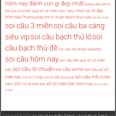
hôm nay đánh con gì đẹp nhất
hướng dẫn tính lô
lô đẹp
kết quả xổ số miền bắc siêu chính xác
kết quả xổ số
hôm nay
Phương pháp tính lô chuẩn đánh hàng ngày
soi cau lo de
soi cầu 3 miền
soi cầu ba càng
siêu víp
soi cầu bạch thủ lô
soi
cầu bạch thủ đề
soi cầu dự đoán kqxsmb
soi cầu hôm nay
soi cầu kết quả xổ số miền
soi cầu lô chuẩn
soi cầu xsmb
soi cầu xổ số
bắc
sôi câu mb
miền bắc
XSMB
soi lo 2 nháy
soi lô xiên
soi xsmb
xổ số miền bắc hôm nay
năm 2021
Xổ Số Miền Bắc
xổ số miền
trung