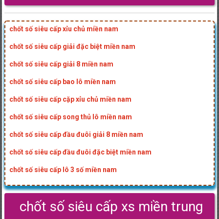
chốt số siêu cấp xỉu chủ miền nam
chốt số siêu cấp giải đặc biệt miền nam
chốt số siêu cấp giải 8 miền nam
chốt số siêu cấp bao lô miền nam
chốt số siêu cấp cặp xỉu chủ miền nam
chốt số siêu cấp song thủ lô miền nam
chốt số siêu cấp đầu đuôi giải 8 miền nam
chốt số siêu cấp đầu đuôi đặc biệt miền nam
chốt số siêu cấp lô 3 số miền nam
chốt số siêu cấp xs miền trung