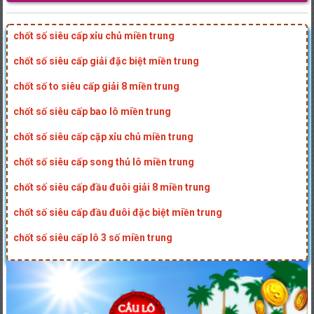
chốt số siêu cấp xỉu chủ miền trung
chốt số siêu cấp giải đặc biệt miền trung
chốt số to siêu cấp giải 8 miền trung
chốt số siêu cấp bao lô miền trung
chốt số siêu cấp cặp xỉu chủ miền trung
chốt số siêu cấp song thủ lô miền trung
chốt số siêu cấp đầu đuôi giải 8 miền trung
chốt số siêu cấp đầu đuôi đặc biệt miền trung
chốt số siêu cấp lô 3 số miền trung