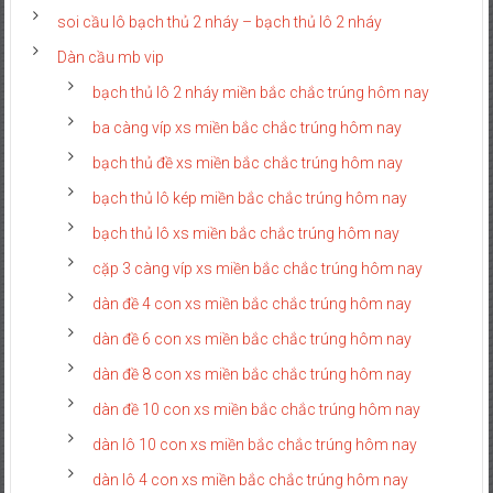
soi cầu lô bạch thủ 2 nháy – bạch thủ lô 2 nháy
Dàn cầu mb vip
bạch thủ lô 2 nháy miền bắc chắc trúng hôm nay
ba càng víp xs miền bắc chắc trúng hôm nay
bạch thủ đề xs miền bắc chắc trúng hôm nay
bạch thủ lô kép miền bắc chắc trúng hôm nay
bạch thủ lô xs miền bắc chắc trúng hôm nay
cặp 3 càng víp xs miền bắc chắc trúng hôm nay
dàn đề 4 con xs miền bắc chắc trúng hôm nay
dàn đề 6 con xs miền bắc chắc trúng hôm nay
dàn đề 8 con xs miền bắc chắc trúng hôm nay
dàn đề 10 con xs miền bắc chắc trúng hôm nay
dàn lô 10 con xs miền bắc chắc trúng hôm nay
dàn lô 4 con xs miền bắc chắc trúng hôm nay