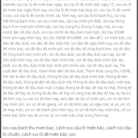
internet
,
soi cầu lô đề miền bắc ngày
,
soi cầu lô đề miền bắc ngày 12
,
soi cầu lô
đề miền bắc ngày hôm nay
,
soi cầu lô đề miền bắc ông nội
,
soi cầu lô đề xsmb
4 con
,
soi cầu lô đề xsmb chính xác hôm nay
,
soi cầu lô tô bạch thủ
,
Soi cầu
MB Rồng Bạch Kim
,
soi cau mien bac
,
Soi cầu miễn phí 888
,
Soi cầu Rồng
Bạch Kim miễn phí chính xác
,
soi cầu song thủ khung 3 ngày mb
,
soi cau
xsmb dàn đề đầu đuôi
,
soi cầu xsmb đề đầu đuôi miền bắc
,
Soi cầu XSMB
miễn phí ngày hôm nay
,
Soi cầu XSMB Win2888
,
soi dàn đề 2 số miền bắc
,
soi
dàn đề đầu đuôi
,
soi dàn đề đầu đuôi mb
,
soi dàn đề ngày hôm nay
,
soi đề đầu
đít miền bắc
,
soi đề đầu đít miễn phí
,
soi đề đầu đít rồng bạch kim
,
soi đề đầu
đít rồng bạch kim miễn phí
,
soi đề đầu đuôi
,
soi đề đầu đuôi cao cấp
,
soi đề
đầu đuôi hôm nay
,
soi đề đầu đuôi miền bắc
,
soi đề đầu đuôi miền bắc đại
phát
,
soi đề đầu đuôi miền bắc miễn phí chính xác
,
soi đề đầu đuôi víp
,
Tần
suất dàn đề đầu đuôi
,
tham khảo dàn đề đầu đuôi
,
Tham khảo song thu XSMB
,
thế nào là dàn đề đầu đuôi
,
thống kê cầu đề đầu đuôi miền bắc
,
thống kê dàn
đề đầu đuôi
,
thống kê dàn đề đầu đuôi mb
,
thống kê dàn đề đầu đuôi miền bắc
,
thống kê dàn đề đầu đuôi nuôi 3 ngày
,
thong ke de dau dit hay ra nhat
,
thống kê
đề đầu đít hay ra
,
thống kê đề đầu đít hay về
,
tong hop đề đầu đít hay ve
,
tra số
đề hôm nay
,
tư vấn số đề hôm nay
,
xem dàn đề 36 số miễn phí
,
xin số de hôm
nay miễn phí
,
xin số đề an giang
,
xin số đề hôm nay và ngày mai sẽ về
,
xin số
đề may mắn
,
xin số đề thành phố hôm nay
,
xổ số đề hôm nay miền bắc
,
xổ số
miền bắc hôm nay đề về con gì
,
xs miền bắc chắc trúng hôm nay
soi cau bach thu mien bac, cách soi cầu lô miền bắc, cách soi cầu
lô chuẩn, cách soi lô đề miền bắc, soi