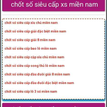
chốt số siêu cấp xs miền nam
chốt số siêu cấp xỉu chủ miền nam
chốt số siêu cấp giải đặc biệt miền nam
chốt số siêu cấp giải 8 miền nam
chốt số siêu cấp bao lô miền nam
chốt số siêu cấp cặp xỉu chủ miền nam
chốt số siêu cấp song thủ lô miền nam
chốt số siêu cấp đầu đuôi giải 8 miền nam
chốt số siêu cấp đầu đuôi đặc biệt miền nam
chốt số siêu cấp lô 3 số miền nam