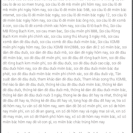
cau lo de xo so mien trung
,
soi cầu lô đề mb miễn phí hôm nay
,
soi cầu lô đề
mb miễn phí ngày hôm nay
,
soi cầu lô đề miền bắc 568
,
soi cầu lô đề miền bắc
internet
,
soi cầu lô đề miền bắc ngày
,
soi cầu lô đề miền bắc ngày 12
,
soi cầu lô
đề miền bắc ngày hôm nay
,
soi cầu lô đề miền bắc ông nội
,
soi cầu lô đề xsmb
4 con
,
soi cầu lô đề xsmb chính xác hôm nay
,
soi cầu lô tô bạch thủ
,
Soi cầu
MB Rồng Bạch Kim
,
soi cau mien bac
,
Soi cầu miễn phí 888
,
Soi cầu Rồng
Bạch Kim miễn phí chính xác
,
soi cầu song thủ khung 3 ngày mb
,
soi cau
xsmb dàn đề đầu đuôi
,
soi cầu xsmb đề đầu đuôi miền bắc
,
Soi cầu XSMB
miễn phí ngày hôm nay
,
Soi cầu XSMB Win2888
,
soi dàn đề 2 số miền bắc
,
soi
dàn đề đầu đuôi
,
soi dàn đề đầu đuôi mb
,
soi dàn đề ngày hôm nay
,
soi đề đầu
đít miền bắc
,
soi đề đầu đít miễn phí
,
soi đề đầu đít rồng bạch kim
,
soi đề đầu
đít rồng bạch kim miễn phí
,
soi đề đầu đuôi
,
soi đề đầu đuôi cao cấp
,
soi đề
đầu đuôi hôm nay
,
soi đề đầu đuôi miền bắc
,
soi đề đầu đuôi miền bắc đại
phát
,
soi đề đầu đuôi miền bắc miễn phí chính xác
,
soi đề đầu đuôi víp
,
Tần
suất dàn đề đầu đuôi
,
tham khảo dàn đề đầu đuôi
,
Tham khảo song thu XSMB
,
thế nào là dàn đề đầu đuôi
,
thống kê cầu đề đầu đuôi miền bắc
,
thống kê dàn
đề đầu đuôi
,
thống kê dàn đề đầu đuôi mb
,
thống kê dàn đề đầu đuôi miền bắc
,
thống kê dàn đề đầu đuôi nuôi 3 ngày
,
thong ke de dau dit hay ra nhat
,
thống kê
đề đầu đít hay ra
,
thống kê đề đầu đít hay về
,
tong hop đề đầu đít hay ve
,
tra số
đề hôm nay
,
tư vấn số đề hôm nay
,
xem dàn đề 36 số miễn phí
,
xin số de hôm
nay miễn phí
,
xin số đề an giang
,
xin số đề hôm nay và ngày mai sẽ về
,
xin số
đề may mắn
,
xin số đề thành phố hôm nay
,
xổ số đề hôm nay miền bắc
,
xổ số
miền bắc hôm nay đề về con gì
,
xs miền bắc chắc trúng hôm nay