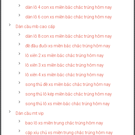
dàn lô 4 con xs miền bắc chắc trúng hôm nay
dàn lô 6 con xs miền bắc chắc trúng hôm nay
Dàn cầu mb cao cấp
dàn lô 8 con xs miền bắc chắc trúng hôm nay
đề đầu đuôi xs miền bắc chắc trúng hôm nay
lô xiên 2 xs miền bắc chắc trúng hôm nay
lô xiên 3 xs miền bắc chắc trúng hôm nay
lô xiên 4 xs miền bắc chắc trúng hôm nay
song thủ đề xs miền bắc chắc trúng hôm nay
song thủ lô kép miền bắc chắc trúng hôm nay
song thủ lô xs miền bắc chắc trúng hôm nay
Dàn cầu mt vip
bao lô xs miền trung chắc trúng hôm nay
cặp xíu chủ xs miền trung chắc trúng hôm nay