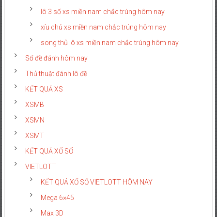
lô 3 số xs miền nam chắc trúng hôm nay
xíu chủ xs miền nam chắc trúng hôm nay
song thủ lô xs miền nam chắc trúng hôm nay
Số đề đánh hôm nay
Thủ thuật đánh lô đề
KẾT QUẢ XS
XSMB
XSMN
XSMT
KẾT QUẢ XỔ SỐ
VIETLOTT
KẾT QUẢ XỔ SỐ VIETLOTT HÔM NAY
Mega 6×45
Max 3D