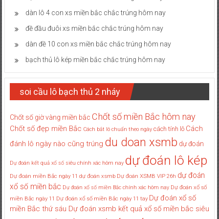
dàn lô 4 con xs miền bắc chắc trúng hôm nay
đề đầu đuôi xs miền bắc chắc trúng hôm nay
dàn đề 10 con xs miền bắc chắc trúng hôm nay
bạch thủ lô kép miền bắc chắc trúng hôm nay
soi cầu lô bạch thủ 2 nháy
Chốt số miền Bắc hôm nay
Chốt số giờ vàng miền bắc
Chốt số đẹp miền Bắc
Cách
cách tính lô
Cách bắt lô chuẩn theo ngày
du doan xsmb
đánh lô ngày nào cũng trúng
dự đoán
dự đoán lô kép
Dự đoán kết quả xổ số siêu chính xác hôm nay
dự đoán
Dự đoán miền Bắc ngày 11
dự đoán xsmb
Dự đoán XSMB VIP 26h
xổ số miền bắc
Dự đoán xổ số
Dự đoán xổ số miền Bắc chính xác hôm nay
Dự đoán xổ số
miền Bắc ngày 11
Dự đoán xổ số miền Bắc ngày 11 tay
miền Bắc thứ sáu Dự đoán xsmb kết quả xổ số miền bắc siêu