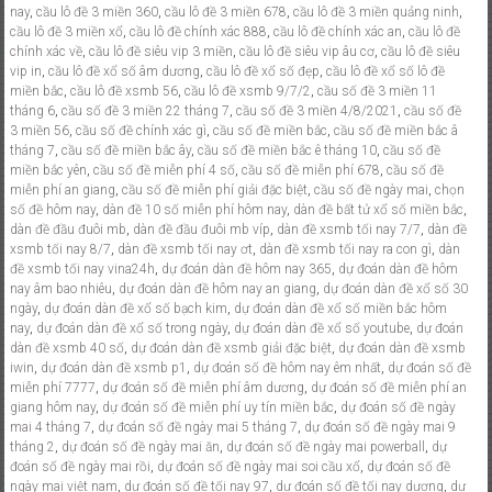
nay
,
cầu lô đề 3 miền 360
,
cầu lô đề 3 miền 678
,
cầu lô đề 3 miền quảng ninh
,
cầu lô đề 3 miền xổ
,
cầu lô đề chính xác 888
,
cầu lô đề chính xác an
,
cầu lô đề
chính xác về
,
cầu lô đề siêu vip 3 miền
,
cầu lô đề siêu vip âu cơ
,
cầu lô đề siêu
vip in
,
cầu lô đề xổ số âm dương
,
cầu lô đề xổ số đẹp
,
cầu lô đề xổ số lô đề
miền bắc
,
cầu lô đề xsmb 56
,
cầu lô đề xsmb 9/7/2
,
cầu số đề 3 miền 11
tháng 6
,
cầu số đề 3 miền 22 tháng 7
,
cầu số đề 3 miền 4/8/2021
,
cầu số đề
3 miền 56
,
cầu số đề chính xác gì
,
cầu số đề miền bắc
,
cầu số đề miền bắc â
tháng 7
,
cầu số đề miền bắc ây
,
cầu số đề miền bắc ê tháng 10
,
cầu số đề
miền bắc yên
,
cầu số đề miễn phí 4 số
,
cầu số đề miễn phí 678
,
cầu số đề
miễn phí an giang
,
cầu số đề miễn phí giải đặc biệt
,
cầu số đề ngày mai
,
chọn
số đề hôm nay
,
dàn đề 10 số miễn phí hôm nay
,
dàn đề bất tử xổ số miền bắc
,
dàn đề đầu đuôi mb
,
dàn đề đầu đuôi mb víp
,
dàn đề xsmb tối nay 7/7
,
dàn đề
xsmb tối nay 8/7
,
dàn đề xsmb tối nay ơt
,
dàn đề xsmb tối nay ra con gì
,
dàn
đề xsmb tối nay vina24h
,
dự đoán dàn đề hôm nay 365
,
dự đoán dàn đề hôm
nay âm bao nhiêu
,
dự đoán dàn đề hôm nay an giang
,
dự đoán dàn đề xổ số 30
ngày
,
dự đoán dàn đề xổ số bạch kim
,
dự đoán dàn đề xổ số miền bắc hôm
nay
,
dự đoán dàn đề xổ số trong ngày
,
dự đoán dàn đề xổ số youtube
,
dự đoán
dàn đề xsmb 40 số
,
dự đoán dàn đề xsmb giải đặc biệt
,
dự đoán dàn đề xsmb
iwin
,
dự đoán dàn đề xsmb p1
,
dự đoán số đề hôm nay êm nhất
,
dự đoán số đề
miễn phí 7777
,
dự đoán số đề miễn phí âm dương
,
dự đoán số đề miễn phí an
giang hôm nay
,
dự đoán số đề miễn phí uy tín miền bắc
,
dự đoán số đề ngày
mai 4 tháng 7
,
dự đoán số đề ngày mai 5 tháng 7
,
dự đoán số đề ngày mai 9
tháng 2
,
dự đoán số đề ngày mai ăn
,
dự đoán số đề ngày mai powerball
,
dự
đoán số đề ngày mai rồi
,
dự đoán số đề ngày mai soi cầu xổ
,
dự đoán số đề
ngày mai việt nam
,
dự đoán số đề tối nay 97
,
dự đoán số đề tối nay dương
,
dự