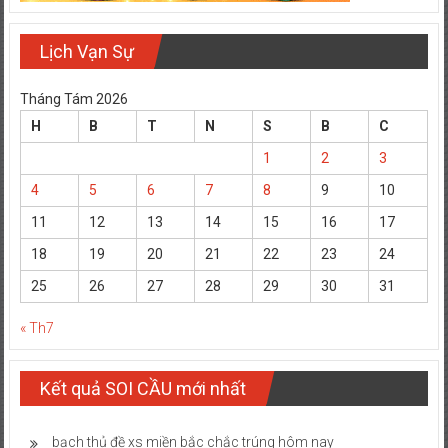
Lịch Vạn Sự
Tháng Tám 2026
H
B
T
N
S
B
C
1
2
3
4
5
6
7
8
9
10
11
12
13
14
15
16
17
18
19
20
21
22
23
24
25
26
27
28
29
30
31
« Th7
Kết quả SOI CẦU mới nhất
bạch thủ đề xs miền bắc chắc trúng hôm nay