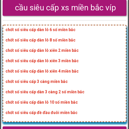
cầu siêu cấp xs miền bắc víp
chốt số siêu cấp dàn lô 6 số miền bắc
chốt số siêu cấp dàn lô 8 số miền bắc
chốt số siêu cấp dàn lô xiên 2 miền bắc
chốt số siêu cấp dàn lô xiên 3 miền bắc
chốt số siêu cấp dàn lô xiên 4 miền bắc
chốt số siêu cấp 3 càng miền bắc
chốt số siêu cấp dàn 3 càng 2 số miền bắc
chốt số siêu cấp dàn lô 10 số miền bắc
chốt số siêu cấp đề đầu đuôi miền bắc