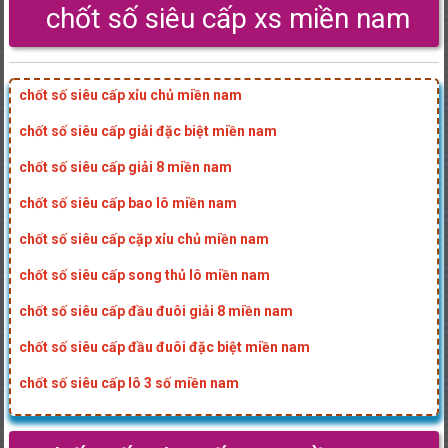
chốt số siêu cấp xs miền nam
chốt số siêu cấp xỉu chủ miền nam
chốt số siêu cấp giải đặc biệt miền nam
chốt số siêu cấp giải 8 miền nam
chốt số siêu cấp bao lô miền nam
chốt số siêu cấp cặp xỉu chủ miền nam
chốt số siêu cấp song thủ lô miền nam
chốt số siêu cấp đầu đuôi giải 8 miền nam
chốt số siêu cấp đầu đuôi đặc biệt miền nam
chốt số siêu cấp lô 3 số miền nam