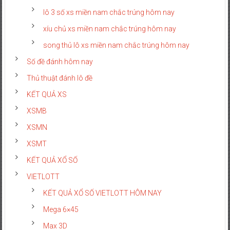
lô 3 số xs miền nam chắc trúng hôm nay
xíu chủ xs miền nam chắc trúng hôm nay
song thủ lô xs miền nam chắc trúng hôm nay
Số đề đánh hôm nay
Thủ thuật đánh lô đề
KẾT QUẢ XS
XSMB
XSMN
XSMT
KẾT QUẢ XỔ SỐ
VIETLOTT
KẾT QUẢ XỔ SỐ VIETLOTT HÔM NAY
Mega 6×45
Max 3D