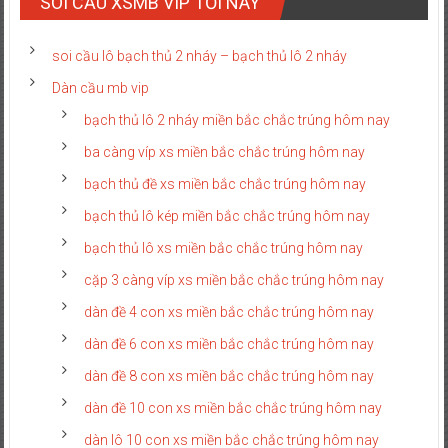
SOI CẦU XSMB VÍP TỐI NAY
soi cầu lô bạch thủ 2 nháy – bạch thủ lô 2 nháy
Dàn cầu mb vip
bạch thủ lô 2 nháy miền bắc chắc trúng hôm nay
ba càng víp xs miền bắc chắc trúng hôm nay
bạch thủ đề xs miền bắc chắc trúng hôm nay
bạch thủ lô kép miền bắc chắc trúng hôm nay
bạch thủ lô xs miền bắc chắc trúng hôm nay
cặp 3 càng víp xs miền bắc chắc trúng hôm nay
dàn đề 4 con xs miền bắc chắc trúng hôm nay
dàn đề 6 con xs miền bắc chắc trúng hôm nay
dàn đề 8 con xs miền bắc chắc trúng hôm nay
dàn đề 10 con xs miền bắc chắc trúng hôm nay
dàn lô 10 con xs miền bắc chắc trúng hôm nay