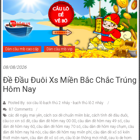
Dàn cầu mb cao cấp
Dàn cầu mb vip
08/08/2026
Đề Đầu Đuôi Xs Miền Bắc Chắc Trúng
Hôm Nay
Posted By: soi cầu lô bạch thủ 2 nháy - bạch thủ lô 2 nháy
87 Comments
các đề ngày mai yên
,
cách soi đề chuẩn miền bắc
,
cách tính đề đầu đuôi
,
cầu cơ xin số đề
,
cầu dàn đề hôm nay 00 00
,
cầu dàn đề hôm nay 49 số
,
cầu
dàn đề hôm nay 60
,
cầu dàn đề hôm nay 70 số
,
cầu dàn đề hôm nay chạm
,
cầu
dàn đề hôm nay hà nội
,
cầu dàn đề hôm nay miễn phí
,
cầu dàn đề xổ số kiến
thiết miền nam
,
cầu dàn đề xổ số ơn
,
cầu lô ăn thông mới nhất
,
cau lo de hom