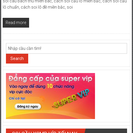
soi cau bach thu mien bac, cách soi cầu lô miền bắc, cách soi cầu
lô chuẩn, cách soi lô đề miền bắc, soi
Read more
Search