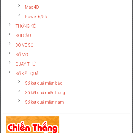
Max 4D
Power 6/55
THỐNG KÊ
SOI CẦU
DÒ VÉ SỐ
SỔ MƠ
QUAY THỬ
SỐ KẾT QUẢ
Số kết quả miền bắc
Số kết quả miền trung
Số kết quả miền nam