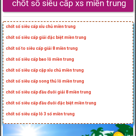
chốt số siêu cấp xs miền trung
chốt số siêu cấp xỉu chủ miền trung
chốt số siêu cấp giải đặc biệt miền trung
chốt số to siêu cấp giải 8 miền trung
chốt số siêu cấp bao lô miền trung
chốt số siêu cấp cặp xỉu chủ miền trung
chốt số siêu cấp song thủ lô miền trung
chốt số siêu cấp đầu đuôi giải 8 miền trung
chốt số siêu cấp đầu đuôi đặc biệt miền trung
chốt số siêu cấp lô 3 số miền trung