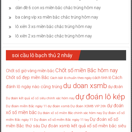
dàn đề 6 con xs miền bắc chắc trúng hôm nay
ba càng víp xs miền bắc chắc trúng hôm nay
lô xiên 3 xs miền bắc chắc trúng hôm nay
lô xiên 2 xs miền bắc chắc trúng hôm nay
soi cầu lô bạch thủ 2 nháy
Chốt số miền Bắc hôm nay
Chốt số giờ vàng miền bắc
Chốt số đẹp miền Bắc
Cách
cách tính lô
Cách bắt lô chuẩn theo ngày
du doan xsmb
đánh lô ngày nào cũng trúng
dự đoán
dự đoán lô kép
Dự đoán kết quả xổ số siêu chính xác hôm nay
dự đoán
Dự đoán miền Bắc ngày 11
dự đoán xsmb
Dự đoán XSMB VIP 26h
xổ số miền bắc
Dự đoán xổ số
Dự đoán xổ số miền Bắc chính xác hôm nay
Dự đoán xổ số
miền Bắc ngày 11
Dự đoán xổ số miền Bắc ngày 11 tay
miền Bắc thứ sáu Dự đoán xsmb kết quả xổ số miền bắc siêu