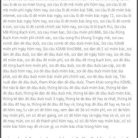
cau lo de xo so mien trung
,
soi cầu lô đề mb miễn phí hôm nay
,
soi cầu lô đề
mb miễn phí ngày hôm nay
,
soi cầu lô đề miền bắc 568
,
soi cầu lô đề miền bắc
internet
,
soi cầu lô đề miền bắc ngày
,
soi cầu lô đề miền bắc ngày 12
,
soi cầu lô
đề miền bắc ngày hôm nay
,
soi cầu lô đề miền bắc ông nội
,
soi cầu lô đề xsmb
4 con
,
soi cầu lô đề xsmb chính xác hôm nay
,
soi cầu lô tô bạch thủ
,
Soi cầu
MB Rồng Bạch Kim
,
soi cau mien bac
,
Soi cầu miễn phí 888
,
Soi cầu Rồng
Bạch Kim miễn phí chính xác
,
soi cầu song thủ khung 3 ngày mb
,
soi cau
xsmb dàn đề đầu đuôi
,
soi cầu xsmb đề đầu đuôi miền bắc
,
Soi cầu XSMB
miễn phí ngày hôm nay
,
Soi cầu XSMB Win2888
,
soi dàn đề 2 số miền bắc
,
soi
dàn đề đầu đuôi
,
soi dàn đề đầu đuôi mb
,
soi dàn đề ngày hôm nay
,
soi đề đầu
đít miền bắc
,
soi đề đầu đít miễn phí
,
soi đề đầu đít rồng bạch kim
,
soi đề đầu
đít rồng bạch kim miễn phí
,
soi đề đầu đuôi
,
soi đề đầu đuôi cao cấp
,
soi đề
đầu đuôi hôm nay
,
soi đề đầu đuôi miền bắc
,
soi đề đầu đuôi miền bắc đại
phát
,
soi đề đầu đuôi miền bắc miễn phí chính xác
,
soi đề đầu đuôi víp
,
Tần
suất dàn đề đầu đuôi
,
tham khảo dàn đề đầu đuôi
,
Tham khảo song thu XSMB
,
thế nào là dàn đề đầu đuôi
,
thống kê cầu đề đầu đuôi miền bắc
,
thống kê dàn
đề đầu đuôi
,
thống kê dàn đề đầu đuôi mb
,
thống kê dàn đề đầu đuôi miền bắc
,
thống kê dàn đề đầu đuôi nuôi 3 ngày
,
thong ke de dau dit hay ra nhat
,
thống kê
đề đầu đít hay ra
,
thống kê đề đầu đít hay về
,
tong hop đề đầu đít hay ve
,
tra số
đề hôm nay
,
tư vấn số đề hôm nay
,
xem dàn đề 36 số miễn phí
,
xin số de hôm
nay miễn phí
,
xin số đề an giang
,
xin số đề hôm nay và ngày mai sẽ về
,
xin số
đề may mắn
,
xin số đề thành phố hôm nay
,
xổ số đề hôm nay miền bắc
,
xổ số
miền bắc hôm nay đề về con gì
,
xs miền bắc chắc trúng hôm nay