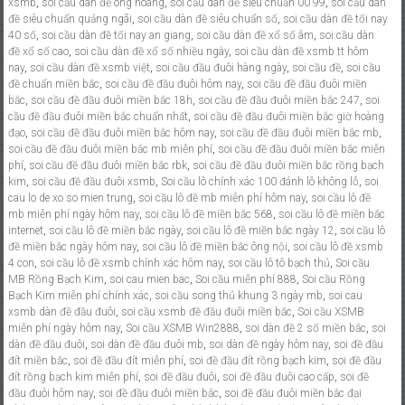
xsmb
,
soi cầu dàn đề ông hoàng
,
soi cầu dàn đề siêu chuẩn 00 99
,
soi cầu dàn
đề siêu chuẩn quảng ngãi
,
soi cầu dàn đề siêu chuẩn số
,
soi cầu dàn đề tối nay
40 số
,
soi cầu dàn đề tối nay an giang
,
soi cầu dàn đề xổ số âm
,
soi cầu dàn
đề xổ số cao
,
soi cầu dàn đề xổ số nhiều ngày
,
soi cầu dàn đề xsmb tt hôm
nay
,
soi cầu dàn đề xsmb việt
,
soi cầu đầu đuôi hàng ngày
,
soi cầu đề
,
soi cầu
đề chuẩn miền bắc
,
soi cầu đề đầu đuôi hôm nay
,
soi cầu đề đầu đuôi miền
bắc
,
soi cầu đề đầu đuôi miền bắc 18h
,
soi cầu đề đầu đuôi miền bắc 247
,
soi
cầu đề đầu đuôi miền bắc chuẩn nhất
,
soi cầu đề đầu đuôi miền bắc giờ hoàng
đạo
,
soi cầu đề đầu đuôi miền bắc hôm nay
,
soi cầu đề đầu đuôi miền bắc mb
,
soi cầu đề đầu đuôi miền bắc mb miễn phí
,
soi cầu đề đầu đuôi miền bắc miễn
phí
,
soi cầu đề đầu đuôi miền bắc rbk
,
soi cầu đề đầu đuôi miền bắc rồng bạch
kim
,
soi cầu đề đầu đuôi xsmb
,
Soi cầu lô chính xác 100 đánh lô không lỗ
,
soi
cau lo de xo so mien trung
,
soi cầu lô đề mb miễn phí hôm nay
,
soi cầu lô đề
mb miễn phí ngày hôm nay
,
soi cầu lô đề miền bắc 568
,
soi cầu lô đề miền bắc
internet
,
soi cầu lô đề miền bắc ngày
,
soi cầu lô đề miền bắc ngày 12
,
soi cầu lô
đề miền bắc ngày hôm nay
,
soi cầu lô đề miền bắc ông nội
,
soi cầu lô đề xsmb
4 con
,
soi cầu lô đề xsmb chính xác hôm nay
,
soi cầu lô tô bạch thủ
,
Soi cầu
MB Rồng Bạch Kim
,
soi cau mien bac
,
Soi cầu miễn phí 888
,
Soi cầu Rồng
Bạch Kim miễn phí chính xác
,
soi cầu song thủ khung 3 ngày mb
,
soi cau
xsmb dàn đề đầu đuôi
,
soi cầu xsmb đề đầu đuôi miền bắc
,
Soi cầu XSMB
miễn phí ngày hôm nay
,
Soi cầu XSMB Win2888
,
soi dàn đề 2 số miền bắc
,
soi
dàn đề đầu đuôi
,
soi dàn đề đầu đuôi mb
,
soi dàn đề ngày hôm nay
,
soi đề đầu
đít miền bắc
,
soi đề đầu đít miễn phí
,
soi đề đầu đít rồng bạch kim
,
soi đề đầu
đít rồng bạch kim miễn phí
,
soi đề đầu đuôi
,
soi đề đầu đuôi cao cấp
,
soi đề
đầu đuôi hôm nay
,
soi đề đầu đuôi miền bắc
,
soi đề đầu đuôi miền bắc đại