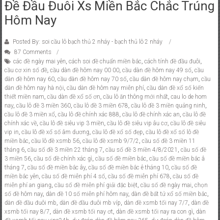
Đề Đầu Đuôi Xs Miền Bắc Chắc Trúng
Hôm Nay
Posted By: soi cầu lô bạch thủ 2 nháy - bạch thủ lô 2 nháy
87 Comments
các đề ngày mai yên
,
cách soi đề chuẩn miền bắc
,
cách tính đề đầu đuôi
,
cầu cơ xin số đề
,
cầu dàn đề hôm nay 00 00
,
cầu dàn đề hôm nay 49 số
,
cầu
dàn đề hôm nay 60
,
cầu dàn đề hôm nay 70 số
,
cầu dàn đề hôm nay chạm
,
cầu
dàn đề hôm nay hà nội
,
cầu dàn đề hôm nay miễn phí
,
cầu dàn đề xổ số kiến
thiết miền nam
,
cầu dàn đề xổ số ơn
,
cầu lô ăn thông mới nhất
,
cau lo de hom
nay
,
cầu lô đề 3 miền 360
,
cầu lô đề 3 miền 678
,
cầu lô đề 3 miền quảng ninh
,
cầu lô đề 3 miền xổ
,
cầu lô đề chính xác 888
,
cầu lô đề chính xác an
,
cầu lô đề
chính xác về
,
cầu lô đề siêu vip 3 miền
,
cầu lô đề siêu vip âu cơ
,
cầu lô đề siêu
vip in
,
cầu lô đề xổ số âm dương
,
cầu lô đề xổ số đẹp
,
cầu lô đề xổ số lô đề
miền bắc
,
cầu lô đề xsmb 56
,
cầu lô đề xsmb 9/7/2
,
cầu số đề 3 miền 11
tháng 6
,
cầu số đề 3 miền 22 tháng 7
,
cầu số đề 3 miền 4/8/2021
,
cầu số đề
3 miền 56
,
cầu số đề chính xác gì
,
cầu số đề miền bắc
,
cầu số đề miền bắc â
tháng 7
,
cầu số đề miền bắc ây
,
cầu số đề miền bắc ê tháng 10
,
cầu số đề
miền bắc yên
,
cầu số đề miễn phí 4 số
,
cầu số đề miễn phí 678
,
cầu số đề
miễn phí an giang
,
cầu số đề miễn phí giải đặc biệt
,
cầu số đề ngày mai
,
chọn
số đề hôm nay
,
dàn đề 10 số miễn phí hôm nay
,
dàn đề bất tử xổ số miền bắc
,
dàn đề đầu đuôi mb
,
dàn đề đầu đuôi mb víp
,
dàn đề xsmb tối nay 7/7
,
dàn đề
xsmb tối nay 8/7
,
dàn đề xsmb tối nay ơt
,
dàn đề xsmb tối nay ra con gì
,
dàn