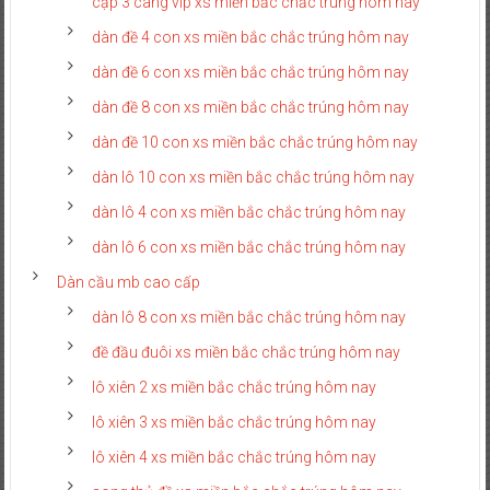
cặp 3 càng víp xs miền bắc chắc trúng hôm nay
dàn đề 4 con xs miền bắc chắc trúng hôm nay
dàn đề 6 con xs miền bắc chắc trúng hôm nay
dàn đề 8 con xs miền bắc chắc trúng hôm nay
dàn đề 10 con xs miền bắc chắc trúng hôm nay
dàn lô 10 con xs miền bắc chắc trúng hôm nay
dàn lô 4 con xs miền bắc chắc trúng hôm nay
dàn lô 6 con xs miền bắc chắc trúng hôm nay
Dàn cầu mb cao cấp
dàn lô 8 con xs miền bắc chắc trúng hôm nay
đề đầu đuôi xs miền bắc chắc trúng hôm nay
lô xiên 2 xs miền bắc chắc trúng hôm nay
lô xiên 3 xs miền bắc chắc trúng hôm nay
lô xiên 4 xs miền bắc chắc trúng hôm nay