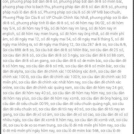
con
,
phương pháp bắt dàn đề 8 số
,
phương pháp bắt dàn đề 8 số miền bắc
,
phuong phap choi lo bach thu
,
phương pháp dàn đề 8 số dàn đề 8 số
,
phương
pháp nuôi lô dàn đề 8 số
,
Phương pháp soi cầu 8 số đề VIP MB bao chuẩn
,
Phương Pháp Soi Cầu 8 số VIP Chuẩn Chính Xác Nhất
,
phương pháp soi lô dàn
đề 8 số
,
phương pháp tính lô dàn đề 8 số
,
số đề hôm nay 06/02
,
số đề hôm
nay 5/4
,
số đề hôm nay 9 tây
,
số đề hôm nay im lặng
,
số đề hôm nay in
english
,
số đề hôm nay mien trung
,
số đề hôm nay ông nhất
,
số đề miễn phí
âm
,
số đề ngày mai 12
,
số đề ngày mai 54
,
số đề ngày mai 8 tháng 5
,
số đề
ngày mai không ra
,
số đề ngày mai tháng 12
,
Soi cầu 287 de 8 so
,
soi cầu 8/8
,
Soi cầu 888 de 8 so
,
Soi cầu bắt dàn đề 8 số Miền Bắc
,
soi cầu dàn đề 25 số
,
soi cau dàn đề 8 số
,
soi cầu dàn đề 8 số 3 ngày
,
soi cầu dàn đề 8 số 88 com
,
soi cầu dàn đề 8 số an giang
,
soi cầu dàn đề 8 số de miền bắc
,
soi cầu dàn đề
8 số hôm nay
,
soi cầu dàn đề 8 số mb
,
soi cầu dàn đề 8 số miền bắc
,
soi cầu
dàn đề alpha
,
soi cầu dàn đề chính xác 100 không xác định
,
soi cầu dàn đề
chính xác 100 lô
,
soi cầu dàn đề chính xác 100 tr
,
soi cầu dàn đề chính xác 50
miễn phí
,
soi cầu dàn đề chính xác nhất hôm nay
,
soi cầu dàn đề chính xác
online
,
soi cầu dàn đề chính xác quảng nam
,
soi cầu dàn đề hôm nay 24 giờ
,
soi cầu dàn đề hôm nay 40 số
,
soi cầu dàn đề hôm nay hôm nay
,
soi cầu dàn
đề hôm nay plus
,
soi cầu dàn đề hôm nay xsmb
,
soi cầu dàn đề ông hoàng
,
soi
cầu dàn đề siêu chuẩn 00 99
,
soi cầu dàn đề siêu chuẩn quảng ngãi
,
soi cầu
dàn đề siêu chuẩn số
,
soi cầu dàn đề tối nay 40 số
,
soi cầu dàn đề tối nay an
giang
,
soi cầu dàn đề xổ số âm
,
soi cầu dàn đề xổ số cao
,
soi cầu dàn đề xổ số
nhiều ngày
,
soi cầu dàn đề xsmb tt hôm nay
,
soi cầu dàn đề xsmb việt
,
soi cầu
đề
,
soi cau lo de xo so mien trung
,
soi cầu lô đề mb miễn phí hôm nay
,
soi cầu
lô đề mb miễn phí ngày hôm nay
,
soi cầu lô đề miền bắc 568
,
soi cầu lô đề