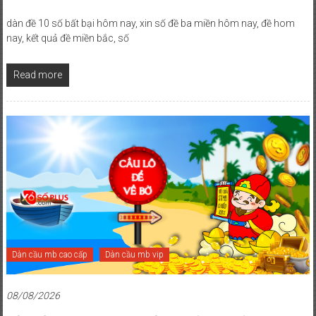
dàn đề 10 số bất bại hôm nay, xin số đề ba miền hôm nay, đề hom
nay, kết quả đề miền bắc, số
Read more
Dàn cầu mb cao cấp
Dàn cầu mb vip
08/08/2026