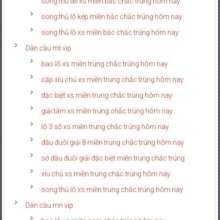
song thủ đề xs miền bắc chắc trúng hôm nay
song thủ lô kép miền bắc chắc trúng hôm nay
song thủ lô xs miền bắc chắc trúng hôm nay
Dàn cầu mt vip
bao lô xs miền trung chắc trúng hôm nay
cặp xíu chủ xs miền trung chắc trúng hôm nay
đặc biệt xs miền trung chắc trúng hôm nay
giải tám xs miền trung chắc trúng hôm nay
lô 3 số xs miền trung chắc trúng hôm nay
đầu đuôi giải 8 miền trung chắc trúng hôm nay
sớ đầu đuôi giải đặc biệt miền trung chắc trúng
xíu chủ xs miền trung chắc trúng hôm nay
song thủ lô xs miền trung chắc trúng hôm nay
Dàn cầu mn vip