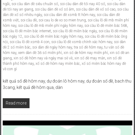
ngãi
,
soi cầu dàn đề siêu chuẩn số
,
soi cầu dàn đề tối nay 40 số
,
soi cầu dàn
đề tối nay an giang
,
soi cầu dàn đề xổ số âm
,
soi cầu dàn đề xổ số cao
,
soi cầu
dàn đề xổ số nhiều ngày
,
soi cầu dàn đề xsmb tt hôm nay
,
soi cầu dàn đề
xsmb việt
,
soi cầu đề
,
soi cau lo de xo so mien trung
,
soi cầu lô đề mb miễn phí
hôm nay
,
soi cầu lô đề mb miễn phí ngày hôm nay
,
soi cầu lô đề miền bắc 568
,
soi cầu lô đề miền bắc internet
,
soi cầu lô đề miền bắc ngày
,
soi cầu lô đề miền
bắc ngày 12
,
soi cầu lô đề miền bắc ngày hôm nay
,
soi cầu lô đề miền bắc ông
nội
,
soi cầu lô đề xsmb 4 con
,
soi cầu lô đề xsmb chính xác hôm nay
,
soi dàn
đề 2 số miền bắc
,
soi dàn đề ngày hôm nay
,
tra số đề hôm nay
,
tư vấn số đề
hôm nay
,
xem dàn đề 36 số miễn phí
,
xin số de hôm nay miễn phí
,
xin số đề an
giang
,
xin số đề hôm nay và ngày mai sẽ về
,
xin số đề may mắn
,
xin số đề
thành phố hôm nay
,
xổ số đề hôm nay miền bắc
,
xổ số miền bắc hôm nay đề
về con gì
kết quả số đề hôm nay, dự đoán lô hôm nay, dự đoán số đề, bach thu
3cang, kết quả đề hôm qua, dàn
Read more