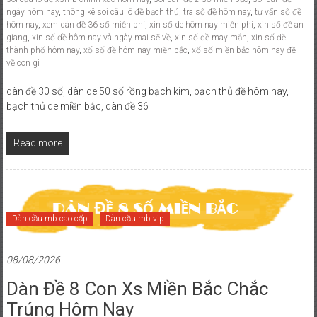
ngày hôm nay
,
thông kê soi câu lô đề bạch thủ
,
tra số đề hôm nay
,
tư vấn số đề
hôm nay
,
xem dàn đề 36 số miễn phí
,
xin số de hôm nay miễn phí
,
xin số đề an
giang
,
xin số đề hôm nay và ngày mai sẽ về
,
xin số đề may mắn
,
xin số đề
thành phố hôm nay
,
xổ số đề hôm nay miền bắc
,
xổ số miền bắc hôm nay đề
về con gì
dàn đề 30 số, dàn de 50 số rồng bạch kim, bạch thủ đề hôm nay,
bạch thủ de miền bắc, dàn đề 36
Read more
Dàn cầu mb cao cấp
Dàn cầu mb vip
08/08/2026
Dàn Đề 8 Con Xs Miền Bắc Chắc
Trúng Hôm Nay