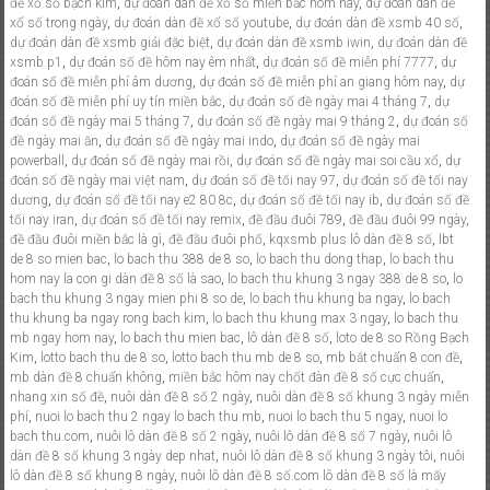
đề xổ số bạch kim
,
dự đoán dàn đề xổ số miền bắc hôm nay
,
dự đoán dàn đề
xổ số trong ngày
,
dự đoán dàn đề xổ số youtube
,
dự đoán dàn đề xsmb 40 số
,
dự đoán dàn đề xsmb giải đặc biệt
,
dự đoán dàn đề xsmb iwin
,
dự đoán dàn đề
xsmb p1
,
dự đoán số đề hôm nay êm nhất
,
dự đoán số đề miễn phí 7777
,
dự
đoán số đề miễn phí âm dương
,
dự đoán số đề miễn phí an giang hôm nay
,
dự
đoán số đề miễn phí uy tín miền bắc
,
dự đoán số đề ngày mai 4 tháng 7
,
dự
đoán số đề ngày mai 5 tháng 7
,
dự đoán số đề ngày mai 9 tháng 2
,
dự đoán số
đề ngày mai ăn
,
dự đoán số đề ngày mai indo
,
dự đoán số đề ngày mai
powerball
,
dự đoán số đề ngày mai rồi
,
dự đoán số đề ngày mai soi cầu xổ
,
dự
đoán số đề ngày mai việt nam
,
dự đoán số đề tối nay 97
,
dự đoán số đề tối nay
dương
,
dự đoán số đề tối nay e2 80 8c
,
dự đoán số đề tối nay ib
,
dự đoán số đề
tối nay iran
,
dự đoán số đề tối nay remix
,
đề đầu đuôi 789
,
đề đầu đuôi 99 ngày
,
đề đầu đuôi miền bắc là gì
,
đề đầu đuôi phố
,
kqxsmb plus lô dàn đề 8 số
,
lbt
de 8 so mien bac
,
lo bach thu 388 de 8 so
,
lo bach thu dong thap
,
lo bach thu
hom nay la con gi dàn đề 8 số là sao
,
lo bach thu khung 3 ngay 388 de 8 so
,
lo
bach thu khung 3 ngay mien phi 8 so de
,
lo bach thu khung ba ngay
,
lo bach
thu khung ba ngay rong bach kim
,
lo bach thu khung max 3 ngay
,
lo bach thu
mb ngay hom nay
,
lo bach thu mien bac
,
lô dàn đề 8 số
,
loto de 8 so Rồng Bạch
Kim
,
lotto bach thu de 8 so
,
lotto bach thu mb de 8 so
,
mb bắt chuẩn 8 con đề
,
mb dàn đề 8 chuẩn không
,
miền bắc hôm nay chốt đàn đề 8 số cực chuẩn
,
nhang xin số đề
,
nuôi dàn đề 8 số 2 ngày
,
nuôi dàn đề 8 số khung 3 ngày miễn
phí
,
nuoi lo bach thu 2 ngay lo bach thu mb
,
nuoi lo bach thu 5 ngay
,
nuoi lo
bach thu.com
,
nuôi lô dàn đề 8 số 2 ngày
,
nuôi lô dàn đề 8 số 7 ngày
,
nuôi lô
dàn đề 8 số khung 3 ngày dep nhat
,
nuôi lô dàn đề 8 số khung 3 ngày tôi
,
nuôi
lô dàn đề 8 số khung 8 ngày
,
nuôi lô dàn đề 8 số.com lô dàn đề 8 số là mấy