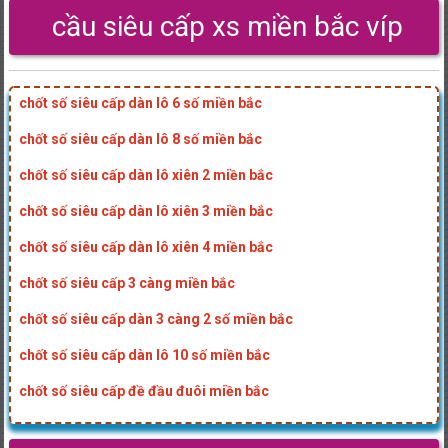
cầu siêu cấp xs miền bắc víp
chốt số siêu cấp dàn lô 6 số miền bắc
chốt số siêu cấp dàn lô 8 số miền bắc
chốt số siêu cấp dàn lô xiên 2 miền bắc
chốt số siêu cấp dàn lô xiên 3 miền bắc
chốt số siêu cấp dàn lô xiên 4 miền bắc
chốt số siêu cấp 3 càng miền bắc
chốt số siêu cấp dàn 3 càng 2 số miền bắc
chốt số siêu cấp dàn lô 10 số miền bắc
chốt số siêu cấp đề đầu đuôi miền bắc