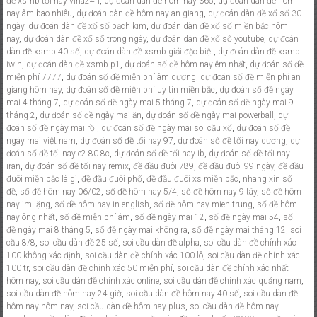
đề xsmb tối nay vina24h
,
dự đoán dàn đề hôm nay 365
,
dự đoán dàn đề hôm
nay âm bao nhiêu
,
dự đoán dàn đề hôm nay an giang
,
dự đoán dàn đề xổ số 30
ngày
,
dự đoán dàn đề xổ số bạch kim
,
dự đoán dàn đề xổ số miền bắc hôm
nay
,
dự đoán dàn đề xổ số trong ngày
,
dự đoán dàn đề xổ số youtube
,
dự đoán
dàn đề xsmb 40 số
,
dự đoán dàn đề xsmb giải đặc biệt
,
dự đoán dàn đề xsmb
iwin
,
dự đoán dàn đề xsmb p1
,
dự đoán số đề hôm nay êm nhất
,
dự đoán số đề
miễn phí 7777
,
dự đoán số đề miễn phí âm dương
,
dự đoán số đề miễn phí an
giang hôm nay
,
dự đoán số đề miễn phí uy tín miền bắc
,
dự đoán số đề ngày
mai 4 tháng 7
,
dự đoán số đề ngày mai 5 tháng 7
,
dự đoán số đề ngày mai 9
tháng 2
,
dự đoán số đề ngày mai ăn
,
dự đoán số đề ngày mai powerball
,
dự
đoán số đề ngày mai rồi
,
dự đoán số đề ngày mai soi cầu xổ
,
dự đoán số đề
ngày mai việt nam
,
dự đoán số đề tối nay 97
,
dự đoán số đề tối nay dương
,
dự
đoán số đề tối nay e2 80 8c
,
dự đoán số đề tối nay ib
,
dự đoán số đề tối nay
iran
,
dự đoán số đề tối nay remix
,
đề đầu đuôi 789
,
đề đầu đuôi 99 ngày
,
đề đầu
đuôi miền bắc là gì
,
đề đầu đuôi phố
,
đề đầu đuôi xs miền bắc
,
nhang xin số
đề
,
số đề hôm nay 06/02
,
số đề hôm nay 5/4
,
số đề hôm nay 9 tây
,
số đề hôm
nay im lặng
,
số đề hôm nay in english
,
số đề hôm nay mien trung
,
số đề hôm
nay ông nhất
,
số đề miễn phí âm
,
số đề ngày mai 12
,
số đề ngày mai 54
,
số
đề ngày mai 8 tháng 5
,
số đề ngày mai không ra
,
số đề ngày mai tháng 12
,
soi
cầu 8/8
,
soi cầu dàn đề 25 số
,
soi cầu dàn đề alpha
,
soi cầu dàn đề chính xác
100 không xác định
,
soi cầu dàn đề chính xác 100 lô
,
soi cầu dàn đề chính xác
100 tr
,
soi cầu dàn đề chính xác 50 miễn phí
,
soi cầu dàn đề chính xác nhất
hôm nay
,
soi cầu dàn đề chính xác online
,
soi cầu dàn đề chính xác quảng nam
,
soi cầu dàn đề hôm nay 24 giờ
,
soi cầu dàn đề hôm nay 40 số
,
soi cầu dàn đề
hôm nay hôm nay
,
soi cầu dàn đề hôm nay plus
,
soi cầu dàn đề hôm nay