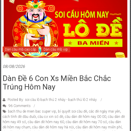
Dàn cầu mb cao cấp
Dàn cầu mb vip
08/08/2026
Dàn Đề 6 Con Xs Miền Bắc Chắc
Trúng Hôm Nay
Posted By: soi cầu lô bạch thủ 2 nháy - bạch thủ lô 2 nháy
96 Comments
bach thu de mien bac super vip
,
bí quyết soi cầu đề
,
các đề ngày mai yên
,
cách tính đề đầu đuôi
,
cầu cơ xin số đề
,
cầu dàn đề hôm nay 00 00
,
cầu dàn đề
hôm nay 49 số
,
cầu dàn đề hôm nay 60
,
cầu dàn đề hôm nay 70 số
,
cầu dàn
đề hôm nay chạm
,
cầu dàn đề hôm nay hà nội
,
cầu dàn đề hôm nay miễn phí
,