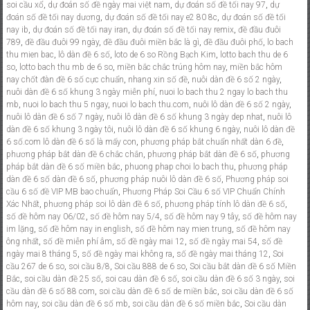
soi cầu xổ
,
dự đoán số đề ngày mai việt nam
,
dự đoán số đề tối nay 97
,
dự
đoán số đề tối nay dương
,
dự đoán số đề tối nay e2 80 8c
,
dự đoán số đề tối
nay ib
,
dự đoán số đề tối nay iran
,
dự đoán số đề tối nay remix
,
đề đầu đuôi
789
,
đề đầu đuôi 99 ngày
,
đề đầu đuôi miền bắc là gì
,
đề đầu đuôi phố
,
lo bach
thu mien bac
,
lô dàn đề 6 số
,
loto de 6 so Rồng Bạch Kim
,
lotto bach thu de 6
so
,
lotto bach thu mb de 6 so
,
miền bắc chắc trúng hôm nay
,
miền bắc hôm
nay chốt đàn đề 6 số cực chuẩn
,
nhang xin số đề
,
nuôi dàn đề 6 số 2 ngày
,
nuôi dàn đề 6 số khung 3 ngày miễn phí
,
nuoi lo bach thu 2 ngay lo bach thu
mb
,
nuoi lo bach thu 5 ngay
,
nuoi lo bach thu.com
,
nuôi lô dàn đề 6 số 2 ngày
,
nuôi lô dàn đề 6 số 7 ngày
,
nuôi lô dàn đề 6 số khung 3 ngày dep nhat
,
nuôi lô
dàn đề 6 số khung 3 ngày tôi
,
nuôi lô dàn đề 6 số khung 6 ngày
,
nuôi lô dàn đề
6 số.com lô dàn đề 6 số là mấy con
,
phương pháp bắt chuẩn nhất dàn 6 đề
,
phương pháp bắt dàn đề 6 chắc chắn
,
phương pháp bắt dàn đề 6 số
,
phương
pháp bắt dàn đề 6 số miền bắc
,
phuong phap choi lo bach thu
,
phương pháp
dàn đề 6 số dàn đề 6 số
,
phương pháp nuôi lô dàn đề 6 số
,
Phương pháp soi
cầu 6 số đề VIP MB bao chuẩn
,
Phương Pháp Soi Cầu 6 số VIP Chuẩn Chính
Xác Nhất
,
phương pháp soi lô dàn đề 6 số
,
phương pháp tính lô dàn đề 6 số
,
số đề hôm nay 06/02
,
số đề hôm nay 5/4
,
số đề hôm nay 9 tây
,
số đề hôm nay
im lặng
,
số đề hôm nay in english
,
số đề hôm nay mien trung
,
số đề hôm nay
ông nhất
,
số đề miễn phí âm
,
số đề ngày mai 12
,
số đề ngày mai 54
,
số đề
ngày mai 8 tháng 5
,
số đề ngày mai không ra
,
số đề ngày mai tháng 12
,
Soi
cầu 267 de 6 so
,
soi cầu 8/8
,
Soi cầu 888 de 6 so
,
Soi cầu bắt dàn đề 6 số Miền
Bắc
,
soi cầu dàn đề 25 số
,
soi cau dàn đề 6 số
,
soi cầu dàn đề 6 số 3 ngày
,
soi
cầu dàn đề 6 số 88 com
,
soi cầu dàn đề 6 số de miền bắc
,
soi cầu dàn đề 6 số
hôm nay
,
soi cầu dàn đề 6 số mb
,
soi cầu dàn đề 6 số miền bắc
,
Soi cầu dàn