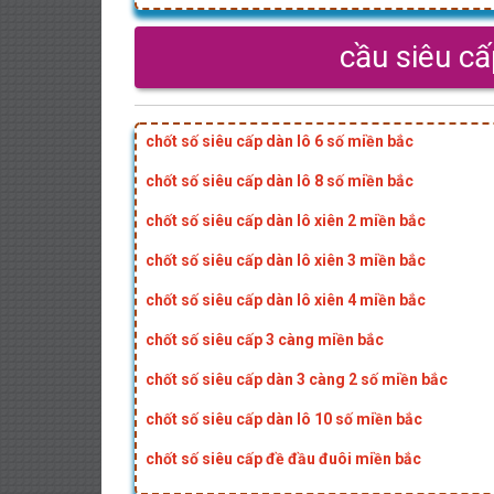
cầu siêu cấ
chốt số siêu cấp dàn lô 6 số miền bắc
chốt số siêu cấp dàn lô 8 số miền bắc
chốt số siêu cấp dàn lô xiên 2 miền bắc
chốt số siêu cấp dàn lô xiên 3 miền bắc
chốt số siêu cấp dàn lô xiên 4 miền bắc
chốt số siêu cấp 3 càng miền bắc
chốt số siêu cấp dàn 3 càng 2 số miền bắc
chốt số siêu cấp dàn lô 10 số miền bắc
chốt số siêu cấp đề đầu đuôi miền bắc