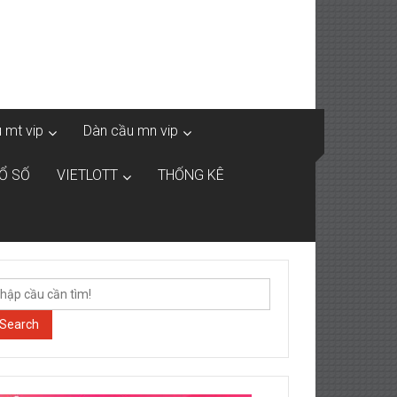
 mt vip
Dàn cầu mn vip
Ổ SỐ
VIETLOTT
THỐNG KÊ
Search