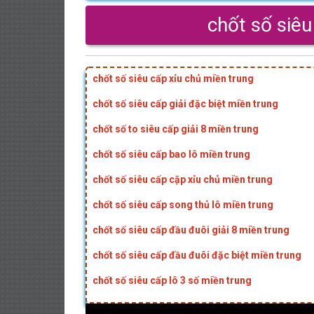
chốt số siêu
chốt số siêu cấp xỉu chủ miền trung
chốt số siêu cấp giải đặc biệt miền trung
chốt số to siêu cấp giải 8 miền trung
chốt số siêu cấp bao lô miền trung
chốt số siêu cấp cặp xỉu chủ miền trung
chốt số siêu cấp song thủ lô miền trung
chốt số siêu cấp đầu đuôi giải 8 miền trung
chốt số siêu cấp đầu đuôi đặc biệt miền trung
chốt số siêu cấp lô 3 số miền trung