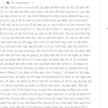
91 Comments
 đề đầu đuôi
,
cầu cơ xin số đề
,
cầu dàn đề hôm nay 00 00
,
cầu dàn đề
 70 số
,
cầu dàn đề hôm nay chạm
,
cầu dàn đề hôm nay hà nội
,
cầu dàn
cầu dàn đề xổ số ơn
,
cầu lô ăn thông mới nhất
,
cau lo de hom nay
,
cầu
ng ninh
,
cầu lô đề 3 miền xổ
,
cầu lô đề chính xác 888
,
cầu lô đề chính
ô đề siêu vip âu cơ
,
cầu lô đề siêu vip in
,
cầu lô đề xổ số âm dương
,
cầu
mb 56
,
cầu lô đề xsmb 9/7/2
,
cầu số đề 3 miền 11 tháng 6
,
cầu số đề 3
iền 56
,
cầu số đề chính xác gì
,
cầu số đề miền bắc
,
cầu số đề miền bắc
g 10
,
cầu số đề miền bắc yên
,
cầu số đề miễn phí 4 số
,
cầu số đề miễn
 đặc biệt
,
cầu số đề ngày mai
,
chọn số đề hôm nay
,
chốt số đề miền
 số miễn phí hôm nay
,
dàn đề bất tử xổ số miền bắc
,
dàn đề xsmb tối
n đề xsmb tối nay ra con gì
,
dàn đề xsmb tối nay vina24h
,
dự đoán dàn
đoán dàn đề hôm nay an giang
,
dự đoán dàn đề xổ số 30 ngày
,
dự đoán
nay
,
dự đoán dàn đề xổ số trong ngày
,
dự đoán dàn đề xổ số youtube
,
iệt
,
dự đoán dàn đề xsmb iwin
,
dự đoán dàn đề xsmb p1
,
dự đoán số
số đề miễn phí âm dương
,
dự đoán số đề miễn phí an giang hôm nay
,
mai 4 tháng 7
,
dự đoán số đề ngày mai 5 tháng 7
,
dự đoán số đề ngày
ày mai indo
,
dự đoán số đề ngày mai powerball
,
dự đoán số đề ngày mai
ai việt nam
,
dự đoán số đề tối nay 97
,
dự đoán số đề tối nay dương
,
dự
 số đề tối nay iran
,
dự đoán số đề tối nay remix
,
đề đầu đuôi 789
,
đề
ố
,
lo bach thu 31010 de 10 so
,
lo bach thu dong thap
,
lo bach thu hom
31010 de 10 so
,
lo bach thu khung 3 ngay mien phi 10 so de
,
lo bach thu
 bach thu khung max 3 ngay
,
lo bach thu mb ngay hom nay
,
lo bach thu
o bach thu de 10 so
,
lotto bach thu mb de 10 so
,
miền bắc hôm nay chốt
 2 ngày
,
nuôi dàn đề 10 số khung 3 ngày miễn phí
,
nuoi lo bach thu 2