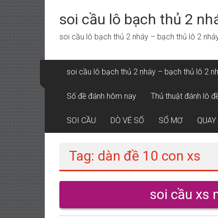
Skip
to
soi cầu lô bạch thủ 2 nh
content
soi cầu lô bạch thủ 2 nháy – bạch thủ lô 2 nhá
soi cầu lô bạch thủ 2 nháy – bạch thủ lô 2 n
Số đề đánh hôm nay
Thủ thuật đánh lô đ
SOI CẦU
DÒ VÉ SỐ
SỔ MƠ
QUAY
Tag: dàn đề 10 con xs
soi cầu xs 