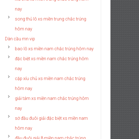
nay
song thủ lô xs miền trung chắc trúng
hôm nay
Dàn cầu mn vip
bao lô xs miền nam chắc trúng hôm nay
đặc biệt xs miền nam chắc trúng hôm
nay
cặp xíu chủ xs miền nam chắc trúng
hôm nay
giải tám xs miền nam chắc trúng hôm
nay
sớ đầu đuôi giải đặc biệt xs miền nam
hôm nay
đầu đuôi giải 8 miền nam chắc trúng