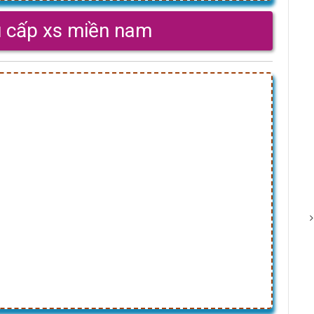
u cấp xs miền nam