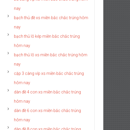
nay
bạch thủ đề xs miền bắc chắc trúng hôm
nay
bạch thủ lô kép miền bắc chắc trúng
hôm nay
bạch thủ lô xs miền bắc chắc trúng hôm
nay
cặp 3 càng víp xs miền bắc chắc trúng
hôm nay
dàn đề 4 con xs miền bắc chắc trúng
hôm nay
dàn đề 6 con xs miền bắc chắc trúng
hôm nay
dàn đề 8 con xs miền bắc chắc trúng