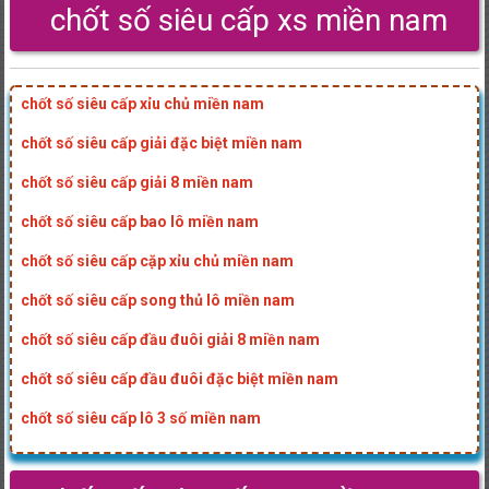
chốt số siêu cấp xs miền nam
chốt số siêu cấp xỉu chủ miền nam
chốt số siêu cấp giải đặc biệt miền nam
chốt số siêu cấp giải 8 miền nam
chốt số siêu cấp bao lô miền nam
chốt số siêu cấp cặp xỉu chủ miền nam
chốt số siêu cấp song thủ lô miền nam
chốt số siêu cấp đầu đuôi giải 8 miền nam
chốt số siêu cấp đầu đuôi đặc biệt miền nam
chốt số siêu cấp lô 3 số miền nam