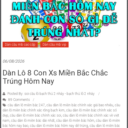
Dàn cầu mb cao cấp
Dàn cầu mb vip
06/08/2026
Dàn Lô 8 Con Xs Miền Bắc Chắc
Trúng Hôm Nay
Posted By: soi cầu lô bạch thủ 2 nháy - bạch thủ lô 2 nháy
89 Comments
cầu dàn lô miền bắc 247
,
cầu dàn lô miền bắc chính xác giá bao nhiêu
,
cầu
dàn lô miền bắc chính xác rông bạch kim
,
cầu dàn lô miền bắc chính xác số
đẹp
,
cầu dàn lô miền bắc chính xác soi
,
cầu dàn lô miền bắc chính xác về việt
nam
,
cầu dàn lô miền bắc dài nhất
,
cầu dàn lô miền bắc hôm
,
cầu dàn lô miền
bắc hôm nay bao
,
cầu dàn lô miền bắc hôm nay dễ trúng
,
cầu dàn lô miền bắc