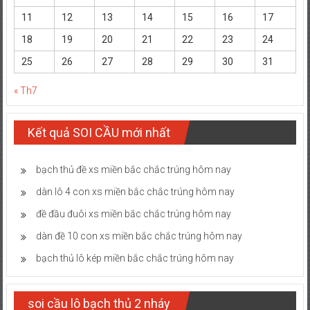
11
12
13
14
15
16
17
18
19
20
21
22
23
24
25
26
27
28
29
30
31
« Th7
Kết quả SOI CẦU mới nhất
bạch thủ đề xs miền bắc chắc trúng hôm nay
dàn lô 4 con xs miền bắc chắc trúng hôm nay
đề đầu đuôi xs miền bắc chắc trúng hôm nay
dàn đề 10 con xs miền bắc chắc trúng hôm nay
bạch thủ lô kép miền bắc chắc trúng hôm nay
soi cầu lô bạch thủ 2 nháy