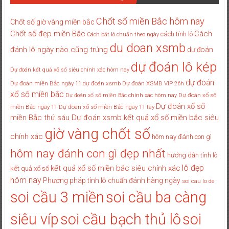
Chốt số miền Bắc hôm nay
Chốt số giờ vàng miền bắc
Chốt số đẹp miền Bắc
Cách
cách tính lô
Cách bắt lô chuẩn theo ngày
du doan xsmb
đánh lô ngày nào cũng trúng
dự đoán
dự đoán lô kép
Dự đoán kết quả xổ số siêu chính xác hôm nay
dự đoán
Dự đoán miền Bắc ngày 11
dự đoán xsmb
Dự đoán XSMB VIP 26h
xổ số miền bắc
Dự đoán xổ số
Dự đoán xổ số miền Bắc chính xác hôm nay
Dự đoán xổ số
miền Bắc ngày 11
Dự đoán xổ số miền Bắc ngày 11 tay
miền Bắc thứ sáu Dự đoán xsmb kết quả xổ số miền bắc siêu
giờ vàng chốt số
chính xác
hôm nay đánh con gì
hôm nay đánh con gì đẹp nhất
hướng dẫn tính lô
lô đẹp
kết quả xổ số miền bắc siêu chính xác
kết quả xổ số
hôm nay
Phương pháp tính lô chuẩn đánh hàng ngày
soi cau lo de
soi cầu 3 miền
soi cầu ba càng
siêu víp
soi cầu bạch thủ lô
soi