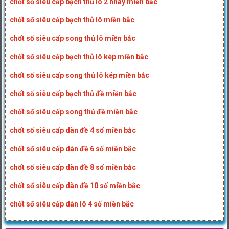
chốt số siêu cấp bạch thủ lô 2 nháy miền bắc
chốt số siêu cấp bạch thủ lô miền bắc
chốt số siêu cấp song thủ lô miền bắc
chốt số siêu cấp bạch thủ lô kép miền bắc
chốt số siêu cấp song thủ lô kép miền bắc
chốt số siêu cấp bạch thủ đề miền bắc
chốt số siêu cấp song thủ đề miền bắc
chốt số siêu cấp dàn đề 4 số miền bắc
chốt số siêu cấp dàn đề 6 số miền bắc
chốt số siêu cấp dàn đề 8 số miền bắc
chốt số siêu cấp dàn đề 10 số miền bắc
chốt số siêu cấp dàn lô 4 số miền bắc