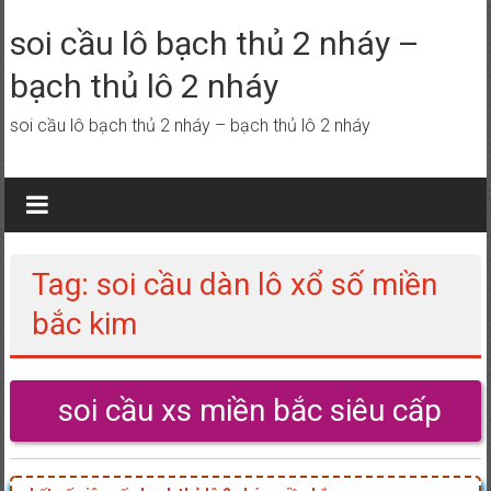
Skip
to
soi cầu lô bạch thủ 2 nháy –
content
bạch thủ lô 2 nháy
soi cầu lô bạch thủ 2 nháy – bạch thủ lô 2 nháy
Tag: soi cầu dàn lô xổ số miền
bắc kim
soi cầu xs miền bắc siêu cấp