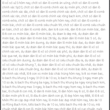
lô xổ số u23 hôm nay
,
chốt số dàn lô xsmb ăn uống
,
chốt số dàn lô xsmb
chính xác 5p20
,
chốt số dàn lô xsmb chính xác ây miễn phí
,
chốt số dàn lô
xsmb chính xác dài
,
chốt số dàn lô xsmb chính xác định
,
chốt số dàn lô xsmb
chính xác rắn
,
chốt số dàn lô xsmb chính xác rông bach kim
,
chốt số dàn lô
xsmb extra
,
chốt số dàn lô xsmb miễn phí hôm nay
,
chốt số dàn lô xsmb ơ
miền bắc
,
chốt số dàn lô xsmb siêu chuẩn 99
,
chốt số dàn lô xsmb siêu chuẩn
an toàn
,
chốt số đàn lô xsmb diễn
,
dan lo 8 con mb
,
dàn lô 8 con miền bắc
,
dàn
lô 8 con xs miền bắc
,
dàn lô miền bắc
,
du doan lo dep mb
,
dự đoán dàn đề
miền bắc
,
dự đoán dàn lô miền bắc 28 tây
,
dự đoán dàn lô miền bắc 5 số
,
dự
đoán dàn lô miền bắc âm dương
,
dự đoán dàn lô miền bắc đạo
,
dự đoán dàn lô
miền bắc qua net
,
dự đoán dàn lô miền bắc quay thử
,
dự đoán dàn lô xổ số
chính xác em
,
dự đoán dàn lô xổ số chính xác phố
,
dự đoán dàn lô xổ số miền
bắc qua net
,
dự đoán dàn lô xổ số miền bắc thiên phú
,
dự đoán dàn lô xổ số
siêu chuẩn âm dương
,
dự đoán dàn lô xổ số siêu chuẩn đầu ra
,
dự đoán dàn lô
xổ số siêu chuẩn khung 7
,
dự đoán dàn lô xổ số siêu chuẩn lâu nhất
,
dự đoán
dàn lô xổ số siêu chuẩn ông
,
dự đoán đàn lô xổ số miền bắc diễn
,
dự đoán lô
đề chính xác nhất
,
lô 8 con xs miền bắc chắc trúng hôm nay
,
lo 8 so mien bac
,
lo bach thu khung 3 ngay 31010 de 10 so
,
lo bach thu khung 3 ngay mien phi
10 so de
,
lo bach thu khung ba ngay
,
lo bach thu khung ba ngay rong bach kim
,
lo bach thu khung max 3 ngay
,
lo bach thu mb ngay hom nay
,
lo bach thu mien
bac
,
lô chuẩn 8 con mb
,
lô dàn 8 miền bắc
,
lô dàn hôm nay 8 số
,
lô dàn lô 8 số
,
lô dàn miễn phí 8 số
,
lô đầu 8 câm đánh con gì
,
lô đẹp hôm nay 888
,
lô lô 8 số
Miễn Phí ăn cặp đẹp nhất hôm nay
,
lô miền bắc đẹp nhất hôm nay
,
loto de 10
so Rồng Bạch Kim
,
lotto bach thu de 10 so
,
lotto bach thu mb de 10 so
,
mb
chuẩn nhất dàn 8 con lô
,
miền bắc hôm nay chốt đàn lô 8 số cực chuẩn
,
nuôi