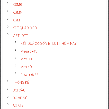
XSMB
XSMN
XSMT
KẾT QUẢ XỔ SỐ
VIETLOTT
KẾT QUẢ XỔ SỐ VIETLOTT HÔM NAY
Mega 6×45
Max 3D
Max 4D
Power 6/55
THỐNG KÊ
SOI CẦU
DÒ VÉ SỐ
SỔ MƠ