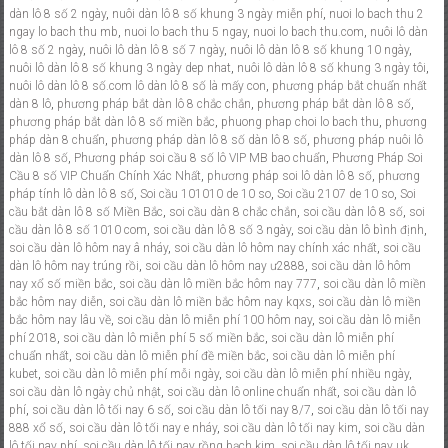
dàn lô 8 số 2 ngày
,
nuôi dàn lô 8 số khung 3 ngày miễn phí
,
nuoi lo bach thu 2
ngay lo bach thu mb
,
nuoi lo bach thu 5 ngay
,
nuoi lo bach thu.com
,
nuôi lô dàn
lô 8 số 2 ngày
,
nuôi lô dàn lô 8 số 7 ngày
,
nuôi lô dàn lô 8 số khung 10 ngày
,
nuôi lô dàn lô 8 số khung 3 ngày dep nhat
,
nuôi lô dàn lô 8 số khung 3 ngày tôi
,
nuôi lô dàn lô 8 số.com lô dàn lô 8 số là mấy con
,
phương pháp bắt chuẩn nhất
dàn 8 lô
,
phương pháp bắt dàn lô 8 chắc chắn
,
phương pháp bắt dàn lô 8 số
,
phương pháp bắt dàn lô 8 số miền bắc
,
phuong phap choi lo bach thu
,
phương
pháp dàn 8 chuẩn
,
phương pháp dàn lô 8 số dàn lô 8 số
,
phương pháp nuôi lô
dàn lô 8 số
,
Phương pháp soi cầu 8 số lô VIP MB bao chuẩn
,
Phương Pháp Soi
Cầu 8 số VIP Chuẩn Chính Xác Nhất
,
phương pháp soi lô dàn lô 8 số
,
phương
pháp tính lô dàn lô 8 số
,
Soi cầu 101010 de 10 so
,
Soi cầu 2107 de 10 so
,
Soi
cầu bắt dàn lô 8 số Miền Bắc
,
soi cầu dàn 8 chắc chắn
,
soi cầu dàn lô 8 số
,
soi
cầu dàn lô 8 số 1010 com
,
soi cầu dàn lô 8 số 3 ngày
,
soi cầu dàn lô bình định
,
soi cầu dàn lô hôm nay â nháy
,
soi cầu dàn lô hôm nay chính xác nhất
,
soi cầu
dàn lô hôm nay trúng rồi
,
soi cầu dàn lô hôm nay ư2888
,
soi cầu dàn lô hôm
nay xổ số miền bắc
,
soi cầu dàn lô miền bắc hôm nay 777
,
soi cầu dàn lô miền
bắc hôm nay diễn
,
soi cầu dàn lô miền bắc hôm nay kqxs
,
soi cầu dàn lô miền
bắc hôm nay lâu về
,
soi cầu dàn lô miễn phí 100 hôm nay
,
soi cầu dàn lô miễn
phí 2018
,
soi cầu dàn lô miễn phí 5 số miền bắc
,
soi cầu dàn lô miễn phí
chuẩn nhất
,
soi cầu dàn lô miễn phí đề miền bắc
,
soi cầu dàn lô miễn phí
kubet
,
soi cầu dàn lô miễn phí mỗi ngày
,
soi cầu dàn lô miễn phí nhiều ngày
,
soi cầu dàn lô ngày chủ nhật
,
soi cầu dàn lô online chuẩn nhất
,
soi cầu dàn lô
phí
,
soi cầu dàn lô tối nay 6 số
,
soi cầu dàn lô tối nay 8/7
,
soi cầu dàn lô tối nay
888 xổ số
,
soi cầu dàn lô tối nay e nháy
,
soi cầu dàn lô tối nay kim
,
soi cầu dàn
lô tối nay phí
,
soi cầu dàn lô tối nay rồng bạch kim
,
soi cầu dàn lô tối nay uk
,