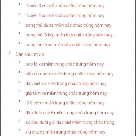
lô xiên 3 xs miền bắc chắc trúng hôm nay
lô xiên 4 xs miền bắc chắc trúng hôm nay
song thủ đề xs miền bắc chắc trúng hôm nay
song thủ lô kép miền bắc chắc trúng hôm nay
song thủ lô xs miền bắc chắc trúng hôm nay
Dàn cầu mt vip
bao lô xs miền trung chắc trúng hôm nay
cặp xíu chủ xs miền trung chắc trúng hôm nay
đặc biệt xs miền trung chắc trúng hôm nay
giải tám xs miền trung chắc trúng hôm nay
lô 3 số xs miền trung chắc trúng hôm nay
đầu đuôi giải 8 miền trung chắc trúng hôm nay
sớ đầu đuôi giải đặc biệt miền trung chắc trúng
xíu chủ xs miền trung chắc trúng hôm nay