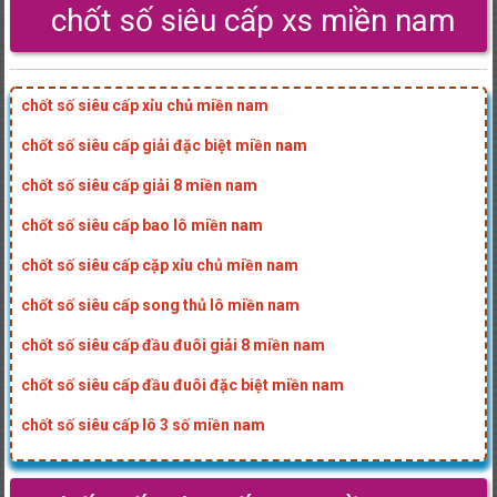
chốt số siêu cấp xs miền nam
chốt số siêu cấp xỉu chủ miền nam
chốt số siêu cấp giải đặc biệt miền nam
chốt số siêu cấp giải 8 miền nam
chốt số siêu cấp bao lô miền nam
chốt số siêu cấp cặp xỉu chủ miền nam
chốt số siêu cấp song thủ lô miền nam
chốt số siêu cấp đầu đuôi giải 8 miền nam
chốt số siêu cấp đầu đuôi đặc biệt miền nam
chốt số siêu cấp lô 3 số miền nam