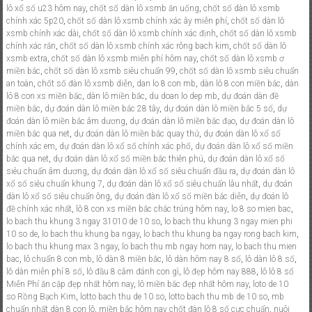
lô xổ số u23 hôm nay
,
chốt số dàn lô xsmb ăn uống
,
chốt số dàn lô xsmb
chính xác 5p20
,
chốt số dàn lô xsmb chính xác ây miễn phí
,
chốt số dàn lô
xsmb chính xác dài
,
chốt số dàn lô xsmb chính xác định
,
chốt số dàn lô xsmb
chính xác rắn
,
chốt số dàn lô xsmb chính xác rông bach kim
,
chốt số dàn lô
xsmb extra
,
chốt số dàn lô xsmb miễn phí hôm nay
,
chốt số dàn lô xsmb ơ
miền bắc
,
chốt số dàn lô xsmb siêu chuẩn 99
,
chốt số dàn lô xsmb siêu chuẩn
an toàn
,
chốt số đàn lô xsmb diễn
,
dan lo 8 con mb
,
dàn lô 8 con miền bắc
,
dàn
lô 8 con xs miền bắc
,
dàn lô miền bắc
,
du doan lo dep mb
,
dự đoán dàn đề
miền bắc
,
dự đoán dàn lô miền bắc 28 tây
,
dự đoán dàn lô miền bắc 5 số
,
dự
đoán dàn lô miền bắc âm dương
,
dự đoán dàn lô miền bắc đạo
,
dự đoán dàn lô
miền bắc qua net
,
dự đoán dàn lô miền bắc quay thử
,
dự đoán dàn lô xổ số
chính xác em
,
dự đoán dàn lô xổ số chính xác phố
,
dự đoán dàn lô xổ số miền
bắc qua net
,
dự đoán dàn lô xổ số miền bắc thiên phú
,
dự đoán dàn lô xổ số
siêu chuẩn âm dương
,
dự đoán dàn lô xổ số siêu chuẩn đầu ra
,
dự đoán dàn lô
xổ số siêu chuẩn khung 7
,
dự đoán dàn lô xổ số siêu chuẩn lâu nhất
,
dự đoán
dàn lô xổ số siêu chuẩn ông
,
dự đoán đàn lô xổ số miền bắc diễn
,
dự đoán lô
đề chính xác nhất
,
lô 8 con xs miền bắc chắc trúng hôm nay
,
lo 8 so mien bac
,
lo bach thu khung 3 ngay 31010 de 10 so
,
lo bach thu khung 3 ngay mien phi
10 so de
,
lo bach thu khung ba ngay
,
lo bach thu khung ba ngay rong bach kim
,
lo bach thu khung max 3 ngay
,
lo bach thu mb ngay hom nay
,
lo bach thu mien
bac
,
lô chuẩn 8 con mb
,
lô dàn 8 miền bắc
,
lô dàn hôm nay 8 số
,
lô dàn lô 8 số
,
lô dàn miễn phí 8 số
,
lô đầu 8 câm đánh con gì
,
lô đẹp hôm nay 888
,
lô lô 8 số
Miễn Phí ăn cặp đẹp nhất hôm nay
,
lô miền bắc đẹp nhất hôm nay
,
loto de 10
so Rồng Bạch Kim
,
lotto bach thu de 10 so
,
lotto bach thu mb de 10 so
,
mb
chuẩn nhất dàn 8 con lô
,
miền bắc hôm nay chốt đàn lô 8 số cực chuẩn
,
nuôi