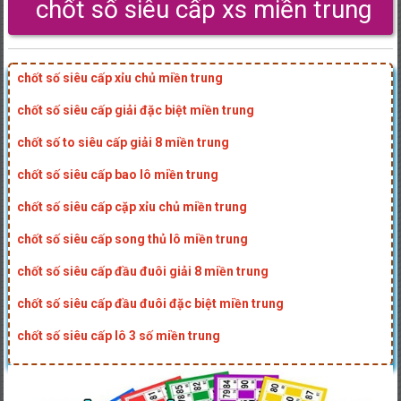
chốt số siêu cấp xs miền trung
chốt số siêu cấp xỉu chủ miền trung
chốt số siêu cấp giải đặc biệt miền trung
chốt số to siêu cấp giải 8 miền trung
chốt số siêu cấp bao lô miền trung
chốt số siêu cấp cặp xỉu chủ miền trung
chốt số siêu cấp song thủ lô miền trung
chốt số siêu cấp đầu đuôi giải 8 miền trung
chốt số siêu cấp đầu đuôi đặc biệt miền trung
chốt số siêu cấp lô 3 số miền trung