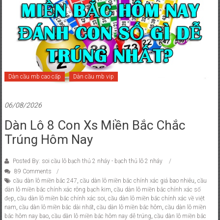
Dàn cầu mb cao cấp
Dàn cầu mb vip
06/08/2026
Dàn Lô 8 Con Xs Miền Bắc Chắc
Trúng Hôm Nay
Posted By: soi cầu lô bạch thủ 2 nháy - bạch thủ lô 2 nháy
89 Comments
cầu dàn lô miền bắc 247
,
cầu dàn lô miền bắc chính xác giá bao nhiêu
,
cầu
dàn lô miền bắc chính xác rông bạch kim
,
cầu dàn lô miền bắc chính xác số
đẹp
,
cầu dàn lô miền bắc chính xác soi
,
cầu dàn lô miền bắc chính xác về việt
nam
,
cầu dàn lô miền bắc dài nhất
,
cầu dàn lô miền bắc hôm
,
cầu dàn lô miền
bắc hôm nay bao
,
cầu dàn lô miền bắc hôm nay dễ trúng
,
cầu dàn lô miền bắc