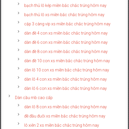
bạch thủ lô kép miền bắc chắc trúng hôm nay
bạch thủ lô xs miền bắc chắc trúng hôm nay
cặp 3 càng víp xs miền bắc chắc trúng hôm nay
dàn đề 4 con xs miền bắc chắc trúng hôm nay
dàn đề 6 con xs miền bắc chắc trúng hôm nay
dàn đề 8 con xs miền bắc chắc trúng hôm nay
dàn đề 10 con xs miền bắc chắc trúng hôm nay
dàn lô 10 con xs miền bắc chắc trúng hôm nay
dàn lô 4 con xs miền bắc chắc trúng hôm nay
dàn lô 6 con xs miền bắc chắc trúng hôm nay
Dàn cầu mb cao cấp
dàn lô 8 con xs miền bắc chắc trúng hôm nay
đề đầu đuôi xs miền bắc chắc trúng hôm nay
lô xiên 2 xs miền bắc chắc trúng hôm nay