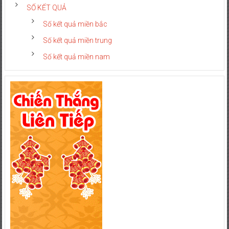
SỐ KẾT QUẢ
Số kết quả miền bắc
Số kết quả miền trung
Số kết quả miền nam