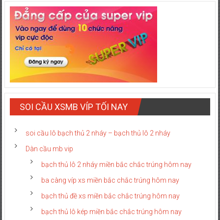
SOI CẦU XSMB VÍP TỐI NAY
soi cầu lô bạch thủ 2 nháy – bạch thủ lô 2 nháy
Dàn cầu mb vip
bạch thủ lô 2 nháy miền bắc chắc trúng hôm nay
ba càng víp xs miền bắc chắc trúng hôm nay
bạch thủ đề xs miền bắc chắc trúng hôm nay
bạch thủ lô kép miền bắc chắc trúng hôm nay