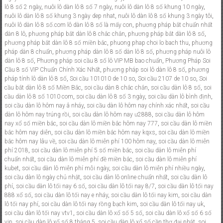
lô 8 số 2 ngày
,
nuôi lô dàn lô 8 số 7 ngày
,
nuôi lô dàn lô 8 số khung 10 ngày
,
nuôi lô dàn lô 8 số khung 3 ngày dep nhat
,
nuôi lô dàn lô 8 số khung 3 ngày tôi
,
nuôi lô dàn lô 8 số.com lô dàn lô 8 số là mấy con
,
phương pháp bắt chuẩn nhất
dàn 8 lô
,
phương pháp bắt dàn lô 8 chắc chắn
,
phương pháp bắt dàn lô 8 số
,
phương pháp bắt dàn lô 8 số miền bắc
,
phuong phap choi lo bach thu
,
phương
pháp dàn 8 chuẩn
,
phương pháp dàn lô 8 số dàn lô 8 số
,
phương pháp nuôi lô
dàn lô 8 số
,
Phương pháp soi cầu 8 số lô VIP MB bao chuẩn
,
Phương Pháp Soi
Cầu 8 số VIP Chuẩn Chính Xác Nhất
,
phương pháp soi lô dàn lô 8 số
,
phương
pháp tính lô dàn lô 8 số
,
Soi cầu 101010 de 10 so
,
Soi cầu 2107 de 10 so
,
Soi
cầu bắt dàn lô 8 số Miền Bắc
,
soi cầu dàn 8 chắc chắn
,
soi cầu dàn lô 8 số
,
soi
cầu dàn lô 8 số 1010 com
,
soi cầu dàn lô 8 số 3 ngày
,
soi cầu dàn lô bình định
,
soi cầu dàn lô hôm nay â nháy
,
soi cầu dàn lô hôm nay chính xác nhất
,
soi cầu
dàn lô hôm nay trúng rồi
,
soi cầu dàn lô hôm nay ư2888
,
soi cầu dàn lô hôm
nay xổ số miền bắc
,
soi cầu dàn lô miền bắc hôm nay 777
,
soi cầu dàn lô miền
bắc hôm nay diễn
,
soi cầu dàn lô miền bắc hôm nay kqxs
,
soi cầu dàn lô miền
bắc hôm nay lâu về
,
soi cầu dàn lô miễn phí 100 hôm nay
,
soi cầu dàn lô miễn
phí 2018
,
soi cầu dàn lô miễn phí 5 số miền bắc
,
soi cầu dàn lô miễn phí
chuẩn nhất
,
soi cầu dàn lô miễn phí đề miền bắc
,
soi cầu dàn lô miễn phí
kubet
,
soi cầu dàn lô miễn phí mỗi ngày
,
soi cầu dàn lô miễn phí nhiều ngày
,
soi cầu dàn lô ngày chủ nhật
,
soi cầu dàn lô online chuẩn nhất
,
soi cầu dàn lô
phí
,
soi cầu dàn lô tối nay 6 số
,
soi cầu dàn lô tối nay 8/7
,
soi cầu dàn lô tối nay
888 xổ số
,
soi cầu dàn lô tối nay e nháy
,
soi cầu dàn lô tối nay kim
,
soi cầu dàn
lô tối nay phí
,
soi cầu dàn lô tối nay rồng bạch kim
,
soi cầu dàn lô tối nay uk
,
soi cầu dàn lô tối nay vtv1
,
soi cầu dàn lô xổ số 5 số
,
soi cầu dàn lô xổ số 6 số
vip
,
soi cầu dàn lô xổ số 8 tháng 5
,
soi cầu dàn lô xổ số cần thơ đại phát
,
soi