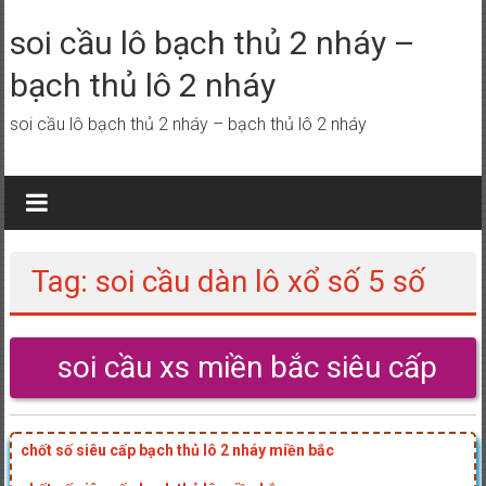
Skip
to
soi cầu lô bạch thủ 2 nháy –
content
bạch thủ lô 2 nháy
soi cầu lô bạch thủ 2 nháy – bạch thủ lô 2 nháy
Tag: soi cầu dàn lô xổ số 5 số
soi cầu xs miền bắc siêu cấp
chốt số siêu cấp bạch thủ lô 2 nháy miền bắc