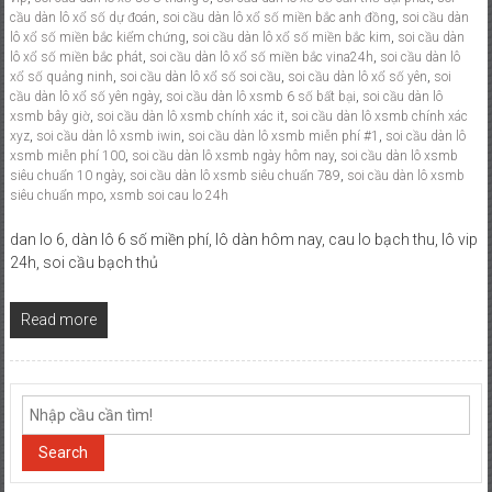
cầu dàn lô xổ số dự đoán
,
soi cầu dàn lô xổ số miền bắc anh đồng
,
soi cầu dàn
lô xổ số miền bắc kiểm chứng
,
soi cầu dàn lô xổ số miền bắc kim
,
soi cầu dàn
lô xổ số miền bắc phát
,
soi cầu dàn lô xổ số miền bắc vina24h
,
soi cầu dàn lô
xổ số quảng ninh
,
soi cầu dàn lô xổ số soi cầu
,
soi cầu dàn lô xổ số yên
,
soi
cầu dàn lô xổ số yên ngày
,
soi cầu dàn lô xsmb 6 số bất bại
,
soi cầu dàn lô
xsmb bây giờ
,
soi cầu dàn lô xsmb chính xác it
,
soi cầu dàn lô xsmb chính xác
xyz
,
soi cầu dàn lô xsmb iwin
,
soi cầu dàn lô xsmb miễn phí #1
,
soi cầu dàn lô
xsmb miễn phí 100
,
soi cầu dàn lô xsmb ngày hôm nay
,
soi cầu dàn lô xsmb
siêu chuẩn 10 ngày
,
soi cầu dàn lô xsmb siêu chuẩn 789
,
soi cầu dàn lô xsmb
siêu chuẩn mpo
,
xsmb soi cau lo 24h
dan lo 6, dàn lô 6 số miền phí, lô dàn hôm nay, cau lo bạch thu, lô vip
24h, soi cầu bạch thủ
Read more
Search