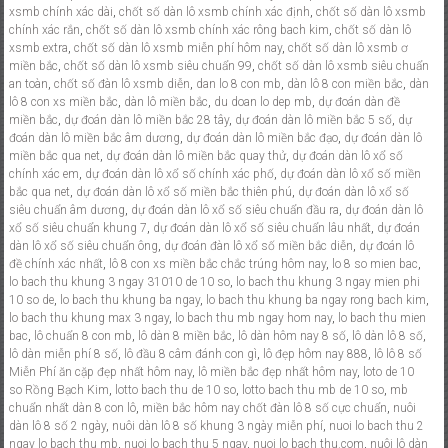
xsmb chính xác dài
,
chốt số dàn lô xsmb chính xác định
,
chốt số dàn lô xsmb
chính xác rắn
,
chốt số dàn lô xsmb chính xác rông bach kim
,
chốt số dàn lô
xsmb extra
,
chốt số dàn lô xsmb miễn phí hôm nay
,
chốt số dàn lô xsmb ơ
miền bắc
,
chốt số dàn lô xsmb siêu chuẩn 99
,
chốt số dàn lô xsmb siêu chuẩn
an toàn
,
chốt số đàn lô xsmb diễn
,
dan lo 8 con mb
,
dàn lô 8 con miền bắc
,
dàn
lô 8 con xs miền bắc
,
dàn lô miền bắc
,
du doan lo dep mb
,
dự đoán dàn đề
miền bắc
,
dự đoán dàn lô miền bắc 28 tây
,
dự đoán dàn lô miền bắc 5 số
,
dự
đoán dàn lô miền bắc âm dương
,
dự đoán dàn lô miền bắc đạo
,
dự đoán dàn lô
miền bắc qua net
,
dự đoán dàn lô miền bắc quay thử
,
dự đoán dàn lô xổ số
chính xác em
,
dự đoán dàn lô xổ số chính xác phố
,
dự đoán dàn lô xổ số miền
bắc qua net
,
dự đoán dàn lô xổ số miền bắc thiên phú
,
dự đoán dàn lô xổ số
siêu chuẩn âm dương
,
dự đoán dàn lô xổ số siêu chuẩn đầu ra
,
dự đoán dàn lô
xổ số siêu chuẩn khung 7
,
dự đoán dàn lô xổ số siêu chuẩn lâu nhất
,
dự đoán
dàn lô xổ số siêu chuẩn ông
,
dự đoán đàn lô xổ số miền bắc diễn
,
dự đoán lô
đề chính xác nhất
,
lô 8 con xs miền bắc chắc trúng hôm nay
,
lo 8 so mien bac
,
lo bach thu khung 3 ngay 31010 de 10 so
,
lo bach thu khung 3 ngay mien phi
10 so de
,
lo bach thu khung ba ngay
,
lo bach thu khung ba ngay rong bach kim
,
lo bach thu khung max 3 ngay
,
lo bach thu mb ngay hom nay
,
lo bach thu mien
bac
,
lô chuẩn 8 con mb
,
lô dàn 8 miền bắc
,
lô dàn hôm nay 8 số
,
lô dàn lô 8 số
,
lô dàn miễn phí 8 số
,
lô đầu 8 câm đánh con gì
,
lô đẹp hôm nay 888
,
lô lô 8 số
Miễn Phí ăn cặp đẹp nhất hôm nay
,
lô miền bắc đẹp nhất hôm nay
,
loto de 10
so Rồng Bạch Kim
,
lotto bach thu de 10 so
,
lotto bach thu mb de 10 so
,
mb
chuẩn nhất dàn 8 con lô
,
miền bắc hôm nay chốt đàn lô 8 số cực chuẩn
,
nuôi
dàn lô 8 số 2 ngày
,
nuôi dàn lô 8 số khung 3 ngày miễn phí
,
nuoi lo bach thu 2
ngay lo bach thu mb
,
nuoi lo bach thu 5 ngay
,
nuoi lo bach thu.com
,
nuôi lô dàn