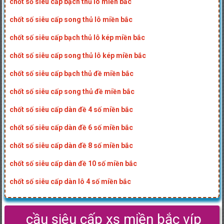
chốt số siêu cấp bạch thủ lô miền bắc
chốt số siêu cấp song thủ lô miền bắc
chốt số siêu cấp bạch thủ lô kép miền bắc
chốt số siêu cấp song thủ lô kép miền bắc
chốt số siêu cấp bạch thủ đề miền bắc
chốt số siêu cấp song thủ đề miền bắc
chốt số siêu cấp dàn đề 4 số miền bắc
chốt số siêu cấp dàn đề 6 số miền bắc
chốt số siêu cấp dàn đề 8 số miền bắc
chốt số siêu cấp dàn đề 10 số miền bắc
chốt số siêu cấp dàn lô 4 số miền bắc
cầu siêu cấp xs miền bắc víp