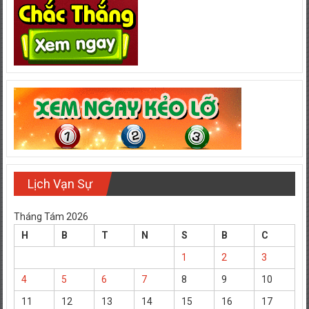
Lịch Vạn Sự
Tháng Tám 2026
H
B
T
N
S
B
C
1
2
3
4
5
6
7
8
9
10
11
12
13
14
15
16
17