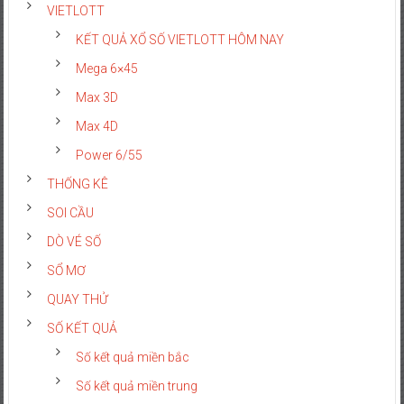
VIETLOTT
KẾT QUẢ XỔ SỐ VIETLOTT HÔM NAY
Mega 6×45
Max 3D
Max 4D
Power 6/55
THỐNG KÊ
SOI CẦU
DÒ VÉ SỐ
SỔ MƠ
QUAY THỬ
SỐ KẾT QUẢ
Số kết quả miền bắc
Số kết quả miền trung