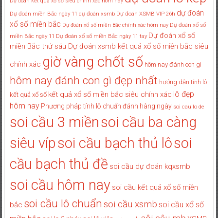
Dự đoán kết quả xổ số siêu chính xác hôm nay
dự đoán
Dự đoán miền Bắc ngày 11
dự đoán xsmb
Dự đoán XSMB VIP 26h
xổ số miền bắc
Dự đoán xổ số
Dự đoán xổ số miền Bắc chính xác hôm nay
Dự đoán xổ số
miền Bắc ngày 11
Dự đoán xổ số miền Bắc ngày 11 tay
miền Bắc thứ sáu Dự đoán xsmb kết quả xổ số miền bắc siêu
giờ vàng chốt số
chính xác
hôm nay đánh con gì
hôm nay đánh con gì đẹp nhất
hướng dẫn tính lô
lô đẹp
kết quả xổ số miền bắc siêu chính xác
kết quả xổ số
hôm nay
Phương pháp tính lô chuẩn đánh hàng ngày
soi cau lo de
soi cầu 3 miền
soi cầu ba càng
siêu víp
soi cầu bạch thủ lô
soi
cầu bạch thủ đề
soi cầu dự đoán kqxsmb
soi cầu hôm nay
soi cầu kết quả xổ số miền
soi cầu lô chuẩn
soi cầu xsmb
soi cầu xổ số
bắc