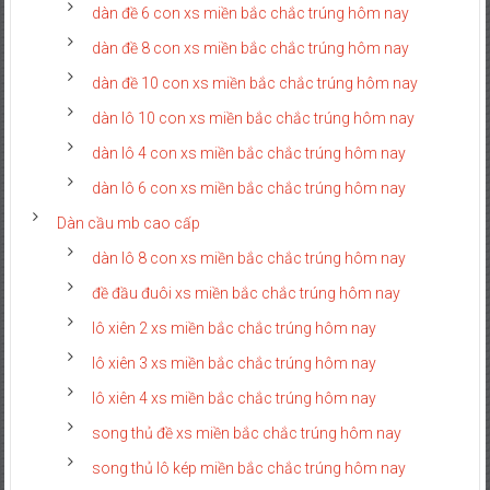
dàn đề 6 con xs miền bắc chắc trúng hôm nay
dàn đề 8 con xs miền bắc chắc trúng hôm nay
dàn đề 10 con xs miền bắc chắc trúng hôm nay
dàn lô 10 con xs miền bắc chắc trúng hôm nay
dàn lô 4 con xs miền bắc chắc trúng hôm nay
dàn lô 6 con xs miền bắc chắc trúng hôm nay
Dàn cầu mb cao cấp
dàn lô 8 con xs miền bắc chắc trúng hôm nay
đề đầu đuôi xs miền bắc chắc trúng hôm nay
lô xiên 2 xs miền bắc chắc trúng hôm nay
lô xiên 3 xs miền bắc chắc trúng hôm nay
lô xiên 4 xs miền bắc chắc trúng hôm nay
song thủ đề xs miền bắc chắc trúng hôm nay
song thủ lô kép miền bắc chắc trúng hôm nay