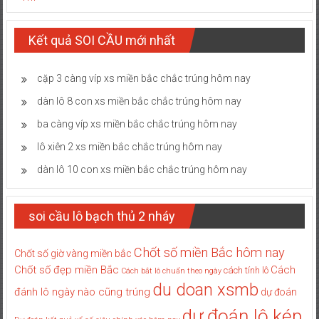
Kết quả SOI CẦU mới nhất
cặp 3 càng víp xs miền bắc chắc trúng hôm nay
dàn lô 8 con xs miền bắc chắc trúng hôm nay
ba càng víp xs miền bắc chắc trúng hôm nay
lô xiên 2 xs miền bắc chắc trúng hôm nay
dàn lô 10 con xs miền bắc chắc trúng hôm nay
soi cầu lô bạch thủ 2 nháy
Chốt số miền Bắc hôm nay
Chốt số giờ vàng miền bắc
Chốt số đẹp miền Bắc
Cách
cách tính lô
Cách bắt lô chuẩn theo ngày
du doan xsmb
đánh lô ngày nào cũng trúng
dự đoán
dự đoán lô kép