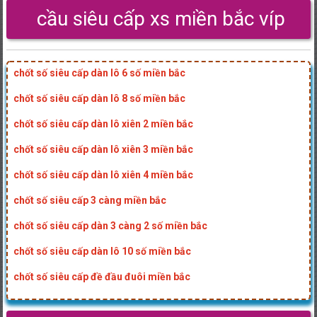
cầu siêu cấp xs miền bắc víp
chốt số siêu cấp dàn lô 6 số miền bắc
chốt số siêu cấp dàn lô 8 số miền bắc
chốt số siêu cấp dàn lô xiên 2 miền bắc
chốt số siêu cấp dàn lô xiên 3 miền bắc
chốt số siêu cấp dàn lô xiên 4 miền bắc
chốt số siêu cấp 3 càng miền bắc
chốt số siêu cấp dàn 3 càng 2 số miền bắc
chốt số siêu cấp dàn lô 10 số miền bắc
chốt số siêu cấp đề đầu đuôi miền bắc