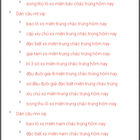
song thủ lô xs miền bắc chắc trúng hôm nay
Dàn cầu mt vip
bao lô xs miền trung chắc trúng hôm nay
cặp xíu chủ xs miền trung chắc trúng hôm nay
đặc biệt xs miền trung chắc trúng hôm nay
giải tám xs miền trung chắc trúng hôm nay
lô 3 số xs miền trung chắc trúng hôm nay
đầu đuôi giải 8 miền trung chắc trúng hôm nay
sớ đầu đuôi giải đặc biệt miền trung chắc trúng
xíu chủ xs miền trung chắc trúng hôm nay
song thủ lô xs miền trung chắc trúng hôm nay
Dàn cầu mn vip
bao lô xs miền nam chắc trúng hôm nay
đặc biệt xs miền nam chắc trúng hôm nay