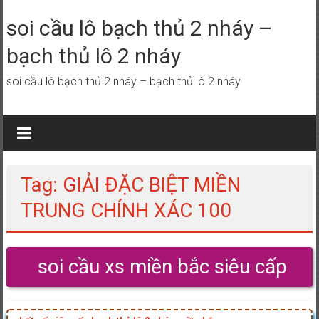
Skip
to
soi cầu lô bạch thủ 2 nháy –
content
bạch thủ lô 2 nháy
soi cầu lô bạch thủ 2 nháy – bạch thủ lô 2 nháy
Tag: GIẢI ĐẶC BIỆT MIỀN
TRUNG CHÍNH XÁC 100
soi cầu xs miền bắc siêu cấp