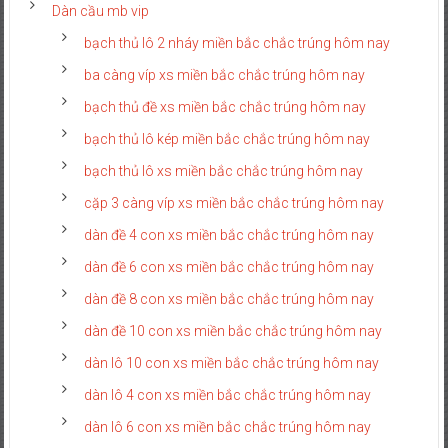
Dàn cầu mb vip
bạch thủ lô 2 nháy miền bắc chắc trúng hôm nay
ba càng víp xs miền bắc chắc trúng hôm nay
bạch thủ đề xs miền bắc chắc trúng hôm nay
bạch thủ lô kép miền bắc chắc trúng hôm nay
bạch thủ lô xs miền bắc chắc trúng hôm nay
cặp 3 càng víp xs miền bắc chắc trúng hôm nay
dàn đề 4 con xs miền bắc chắc trúng hôm nay
dàn đề 6 con xs miền bắc chắc trúng hôm nay
dàn đề 8 con xs miền bắc chắc trúng hôm nay
dàn đề 10 con xs miền bắc chắc trúng hôm nay
dàn lô 10 con xs miền bắc chắc trúng hôm nay
dàn lô 4 con xs miền bắc chắc trúng hôm nay
dàn lô 6 con xs miền bắc chắc trúng hôm nay