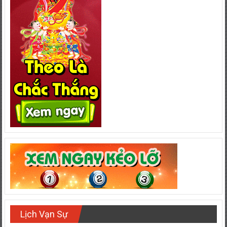
Lịch Vạn Sự