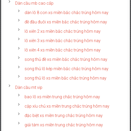
Dàn cầu mb cao cấp
dàn lô 8 con xs miền bắc chắc trúng hôm nay
đề đầu đuôi xs miền bắc chắc trúng hôm nay
lô xiên 2 xs miền bắc chắc trúng hôm nay
lô xiên 3 xs miền bắc chắc trúng hôm nay
lô xiên 4 xs miền bắc chắc trúng hôm nay
song thủ đề xs miền bắc chắc trúng hôm nay
song thủ lô kép miền bắc chắc trúng hôm nay
song thủ lô xs miền bắc chắc trúng hôm nay
Dàn cầu mt vip
bao lô xs miền trung chắc trúng hôm nay
cặp xíu chủ xs miền trung chắc trúng hôm nay
đặc biệt xs miền trung chắc trúng hôm nay
giải tám xs miền trung chắc trúng hôm nay