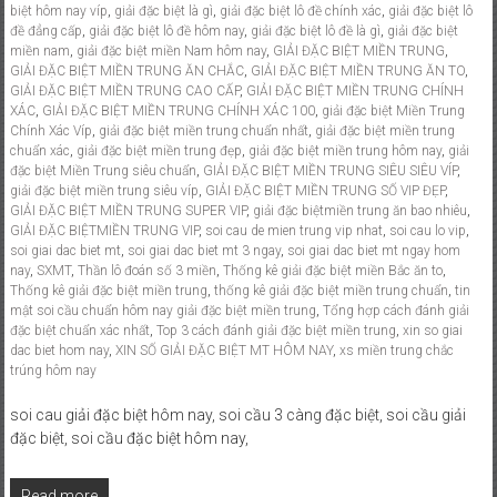
biệt hôm nay víp
,
giải đặc biệt là gì
,
giải đặc biệt lô đề chính xác
,
giải đặc biệt lô
đề đẳng cấp
,
giải đặc biệt lô đề hôm nay
,
giải đặc biệt lô đề là gì
,
giải đặc biệt
miền nam
,
giải đặc biệt miền Nam hôm nay
,
GIẢI ĐẶC BIỆT MIỀN TRUNG
,
GIẢI ĐẶC BIỆT MIỀN TRUNG ĂN CHẮC
,
GIẢI ĐẶC BIỆT MIỀN TRUNG ĂN TO
,
GIẢI ĐẶC BIỆT MIỀN TRUNG CAO CẤP
,
GIẢI ĐẶC BIỆT MIỀN TRUNG CHÍNH
XÁC
,
GIẢI ĐẶC BIỆT MIỀN TRUNG CHÍNH XÁC 100
,
giải đặc biệt Miền Trung
Chính Xác Víp
,
giải đặc biệt miền trung chuẩn nhất
,
giải đặc biệt miền trung
chuẩn xác
,
giải đặc biệt miền trung đẹp
,
giải đặc biệt miền trung hôm nay
,
giải
đặc biệt Miền Trung siêu chuẩn
,
GIẢI ĐẶC BIỆT MIỀN TRUNG SIÊU SIÊU VÍP
,
giải đặc biệt miền trung siêu víp
,
GIẢI ĐẶC BIỆT MIỀN TRUNG SỐ VIP ĐẸP
,
GIẢI ĐẶC BIỆT MIỀN TRUNG SUPER VIP
,
giải đặc biệtmiền trung ăn bao nhiêu
,
GIẢI ĐẶC BIỆTMIỀN TRUNG VIP
,
soi cau de mien trung vip nhat
,
soi cau lo vip
,
soi giai dac biet mt
,
soi giai dac biet mt 3 ngay
,
soi giai dac biet mt ngay hom
nay
,
SXMT
,
Thần lô đoán số 3 miền
,
Thống kê giải đặc biệt miền Bắc ăn to
,
Thống kê giải đặc biệt miền trung
,
thống kê giải đặc biệt miền trung chuẩn
,
tin
mật soi cầu chuẩn hôm nay giải đặc biệt miền trung
,
Tổng hợp cách đánh giải
đặc biệt chuẩn xác nhất
,
Top 3 cách đánh giải đặc biệt miền trung
,
xin so giai
dac biet hom nay
,
XIN SỐ GIẢI ĐẶC BIỆT MT HÔM NAY
,
xs miền trung chắc
trúng hôm nay
soi cau giải đặc biệt hôm nay, soi cầu 3 càng đặc biệt, soi cầu giải
đặc biệt, soi cầu đặc biệt hôm nay,
Read more