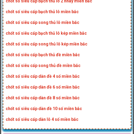
chốt số siêu cấp bạch thủ lô 2 nháy miền bắc
chốt số siêu cấp bạch thủ lô miền bắc
chốt số siêu cấp song thủ lô miền bắc
chốt số siêu cấp bạch thủ lô kép miền bắc
chốt số siêu cấp song thủ lô kép miền bắc
chốt số siêu cấp bạch thủ đề miền bắc
chốt số siêu cấp song thủ đề miền bắc
chốt số siêu cấp dàn đề 4 số miền bắc
chốt số siêu cấp dàn đề 6 số miền bắc
chốt số siêu cấp dàn đề 8 số miền bắc
chốt số siêu cấp dàn đề 10 số miền bắc
chốt số siêu cấp dàn lô 4 số miền bắc