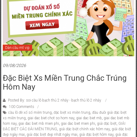
Dàn cầu mt vip
09/08/2026
Đặc Biệt Xs Miền Trung Chắc Trúng
Hôm Nay
Posted By: soi cầu lô bạch thủ 2 nháy - bạch thủ lô 2 nháy
100 Comments
cầu lô đề xổ số miền trung
,
đặc biệt xs miền trung
,
đầu đuôi giải đặc biệt
xs miền trung
,
giai dac biet chot so hom nay
,
giai dac biet mb
,
giai dac biet mb
hom nay
,
giai dac biet mb mien phi
,
giai dac biet mien phi
,
giải đặc biệt
,
GIẢI
ĐẶC BIỆT CÁC ĐÀI MIỀN TRUNG
,
giải đặc biệt chính xác hôm nay
,
giải đặc biệt
đẹp ngày mai
,
giải đặc biệt đẹp nhất ngày mai
,
giải đặc biệt hôm nay
,
giải đặc