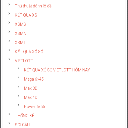
Thủ thuật đánh lô đề
KẾT QUẢ XS
XSMB
XSMN
XSMT
KẾT QUẢ XỔ SỐ
VIETLOTT
KẾT QUẢ XỔ SỐ VIETLOTT HÔM NAY
Mega 6×45
Max 3D
Max 4D
Power 6/55
THỐNG KÊ
SOI CẦU