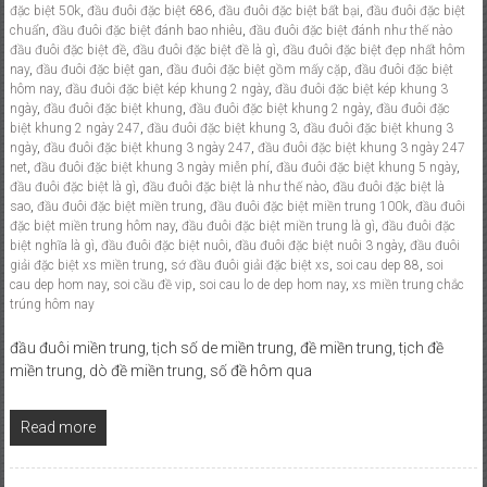
đặc biệt 50k
,
đầu đuôi đặc biệt 686
,
đầu đuôi đặc biệt bất bại
,
đầu đuôi đặc biệt
chuẩn
,
đầu đuôi đặc biệt đánh bao nhiêu
,
đầu đuôi đặc biệt đánh như thế nào
đầu đuôi đặc biệt đề
,
đầu đuôi đặc biệt đề là gì
,
đầu đuôi đặc biệt đẹp nhất hôm
nay
,
đầu đuôi đặc biệt gan
,
đầu đuôi đặc biệt gồm mấy cặp
,
đầu đuôi đặc biệt
hôm nay
,
đầu đuôi đặc biệt kép khung 2 ngày
,
đầu đuôi đặc biệt kép khung 3
ngày
,
đầu đuôi đặc biệt khung
,
đầu đuôi đặc biệt khung 2 ngày
,
đầu đuôi đặc
biệt khung 2 ngày 247
,
đầu đuôi đặc biệt khung 3
,
đầu đuôi đặc biệt khung 3
ngày
,
đầu đuôi đặc biệt khung 3 ngày 247
,
đầu đuôi đặc biệt khung 3 ngày 247
net
,
đầu đuôi đặc biệt khung 3 ngày miễn phí
,
đầu đuôi đặc biệt khung 5 ngày
,
đầu đuôi đặc biệt là gì
,
đầu đuôi đặc biệt là như thế nào
,
đầu đuôi đặc biệt là
sao
,
đầu đuôi đặc biệt miền trung
,
đầu đuôi đặc biệt miền trung 100k
,
đầu đuôi
đặc biệt miền trung hôm nay
,
đầu đuôi đặc biệt miền trung là gì
,
đầu đuôi đặc
biệt nghĩa là gì
,
đầu đuôi đặc biệt nuôi
,
đầu đuôi đặc biệt nuôi 3 ngày
,
đầu đuôi
giải đặc biệt xs miền trung
,
sớ đầu đuôi giải đặc biệt xs
,
soi cau dep 88
,
soi
cau dep hom nay
,
soi cầu đề vip
,
soi cau lo de dep hom nay
,
xs miền trung chắc
trúng hôm nay
đầu đuôi miền trung, tịch số de miền trung, đề miền trung, tịch đề
miền trung, dò đề miền trung, số đề hôm qua
Read more