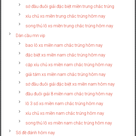
sớ đầu đuôi giải đặc biệt miền trung chắc trúng
xíu chủ xs miền trung chắc trúng hôm nay
song thủ lô xs miền trung chắc trúng hôm nay
Dàn cầu mn vip
bao lô xs miền nam chắc trúng hôm nay
đặc biệt xs miền nam chắc trúng hôm nay
cặp xíu chủ xs miền nam chắc trúng hôm nay
giải tám xs miền nam chắc trúng hôm nay
sớ đầu đuôi giải đặc biệt xs miền nam hôm nay
đầu đuôi giải 8 miền nam chắc trúng hôm nay
lô 3 số xs miền nam chắc trúng hôm nay
xíu chủ xs miền nam chắc trúng hôm nay
song thủ lô xs miền nam chắc trúng hôm nay
Số đề đánh hôm nay