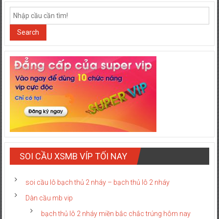
Search
SOI CẦU XSMB VÍP TỐI NAY
soi cầu lô bạch thủ 2 nháy – bạch thủ lô 2 nháy
Dàn cầu mb vip
bạch thủ lô 2 nháy miền bắc chắc trúng hôm nay